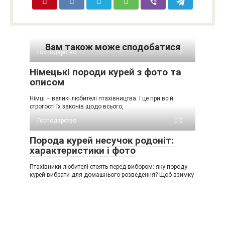
Вам також може сподобатися
Господарство
0
Німецькі породи курей з фото та
описом
Німці – великі любителі птахівництва. І це при всій
строгості їх законів щодо всього,
Господарство
0
Порода курей несучок родоніт:
характеристики і фото
Птахівники любителі стоять перед вибором: яку породу
курей вибрати для домашнього розведення? Щоб взимку