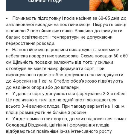
смачної ягоди
Починають підготовку і посів насіння за 60-65 днів до
запланованої висадки на постійне місце. Пікірують сіянці
з появою 2 постійних листочків. Важливо дотримувати
баланс освітленості і температури, не допускаючи
переростання розсади.
На постійне місце рослини висаджують, коли мине
небезпека поворотних заморозків. Схема посадки 60 х 60
см Щільність посадки залежить від того, у скільки
стовбурів ви маєте намір формувати сорт. При
вирощуванні в одне стебло допускається висаджувати
до 4 рослин на 1 кв. м. Стебло обов’язково підв’язують
до надійної опори або до шпалери.
У даного сорту допускається формування 2-3 стебел.
Це пов’язано з тим, що на одній кисті закладається
всього 3-4 великих плода. При такому варіанті на 1 кв. м.
площі розміщують не більше 3 рослин.
У індетермінантних сортів, до яких відноситься томат
Солодощі Вірджинії, цвітіння і формування плодів
відбуваються повільніше із-за інтенсивного росту