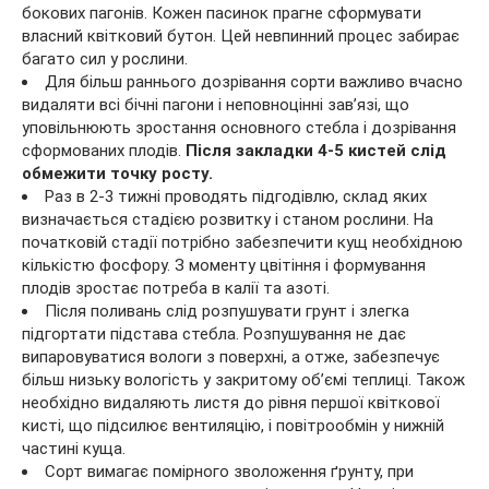
бокових пагонів. Кожен пасинок прагне сформувати
власний квітковий бутон. Цей невпинний процес забирає
багато сил у рослини.
Для більш раннього дозрівання сорти важливо вчасно
видаляти всі бічні пагони і неповноцінні зав’язі, що
уповільнюють зростання основного стебла і дозрівання
сформованих плодів.
Після закладки 4-5 кистей слід
обмежити точку росту.
Раз в 2-3 тижні проводять підгодівлю, склад яких
визначається стадією розвитку і станом рослини. На
початковій стадії потрібно забезпечити кущ необхідною
кількістю фосфору. З моменту цвітіння і формування
плодів зростає потреба в калії та азоті.
Після поливань слід розпушувати грунт і злегка
підгортати підстава стебла. Розпушування не дає
випаровуватися вологи з поверхні, а отже, забезпечує
більш низьку вологість у закритому об’ємі теплиці. Також
необхідно видаляють листя до рівня першої квіткової
кисті, що підсилює вентиляцію, і повітрообмін у нижній
частині куща.
Сорт вимагає помірного зволоження ґрунту, при