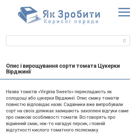
Перейти
до
вмісту
Пошук:
Опис і вирощування сорти томата Цукерки
Вірджинії
Назва томатів «Virginia Sweets» перекладають як
солодощі або цукерки Вірджинії. Опис смаку томатів
повністю відповідає назві. Садівники вже випробували
сорт на своїх ділянках залишають захоплені відгуки саме
про смакові особливості томатів. Всі говорять про
відмінний смак,
ніж-то нагадує персик, і повній
відсутності кислого томатного післясмаку.