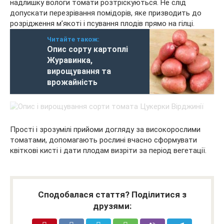
надлишку вологи томати розтріскуються. Не слід
допускати перезрівання помідорів, яке призводить до
розрідження м’якоті і псування плодів прямо на гілці.
Читайте також:
Опис сорту картоплі
Журавинка,
вирощування та
врожайність
Прості і зрозумілі прийоми догляду за високорослими
томатами, допомагають рослині вчасно сформувати
квіткові кисті і дати плодам визріти за період вегетації.
Сподобалася стаття? Поділитися з
друзями: