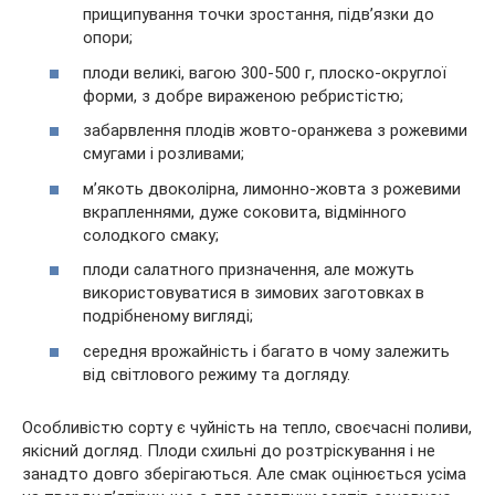
прищипування точки зростання, підв’язки до
опори;
плоди великі, вагою 300-500 г, плоско-округлої
форми, з добре вираженою ребристістю;
забарвлення плодів жовто-оранжева з рожевими
смугами і розливами;
м’якоть двоколірна, лимонно-жовта з рожевими
вкрапленнями, дуже соковита, відмінного
солодкого смаку;
плоди салатного призначення, але можуть
використовуватися в зимових заготовках в
подрібненому вигляді;
середня врожайність і багато в чому залежить
від світлового режиму та догляду.
Особливістю сорту є чуйність на тепло, своєчасні поливи,
якісний догляд. Плоди схильні до розтріскування і не
занадто довго зберігаються. Але смак оцінюється усіма