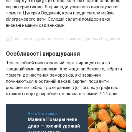
на тверду п’ятірку, що є для салатних сортів основною
характеристикою. Є приклади успішного вирощування
томата Цукерки Вірджинії, коли плоди сягали майже
кілограмового ваги. Солодкі салатні помідори вже
визнані нашими садівниками.
Особливості вирощування
Теплолюбний високорослий сорт вирощується за
традиційними правилами. Але якщо ви бажаєте, зібрати
томати до настання заморозків, які зазвичай
починаються в останній декаді серпня, посадити
рослини потрібно трохи раніше. До того ж, у графі про
схожості сорту, виробником вказані терміни 7-14 днів.
Читайте також:
Малина Помаранчеве
диво — рясний урожай