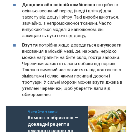
Дощовик або осінній комбінезон
потрібен в
осінньо-весняний період (іноді і влітку) для
захисту від дощу і вітру. Такі вироби шиються,
звичайно, з непромокаючої тканини. Часто
випускаються моделі з капюшоном, які
захищають вуха і очі від дощу;
Взуття
потрібна якщо доводиться вигулювати
вихованця в міській межі, де, на жаль, нерідко
можна натрапити на бите скло, гострі залозки.
Черевички захистять лапи собаки від порізів.
Також в зимовий час захистять від контактів з
хімікатами і сіллю, якими посипані дороги і
тротуари. У сильні морози можна взути джека в
утеплені черевички, щоб уберегти лапи від
обмороження.
Читайте також:
Компот з абрикосів —
докладні рецепти
смачного напою до