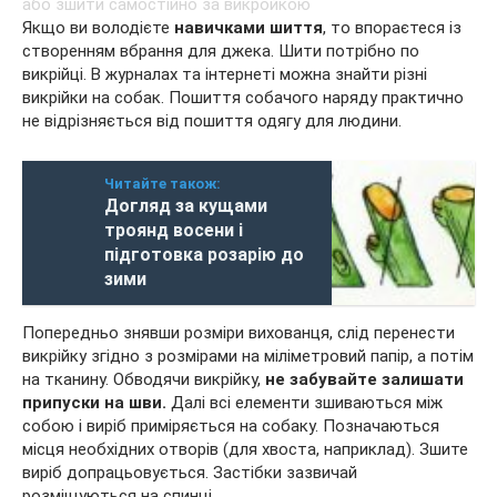
Якщо ви володієте
навичками шиття
, то впораєтеся із
створенням вбрання для джека. Шити потрібно по
викрійці. В журналах та інтернеті можна знайти різні
викрійки на собак. Пошиття собачого наряду практично
не відрізняється від пошиття одягу для людини.
Читайте також:
Догляд за кущами
троянд восени і
підготовка розарію до
зими
Попередньо знявши розміри вихованця, слід перенести
викрійку згідно з розмірами на міліметровий папір, а потім
на тканину. Обводячи викрійку,
не забувайте залишати
припуски на шви.
Далі всі елементи зшиваються між
собою і виріб приміряється на собаку. Позначаються
місця необхідних отворів (для хвоста, наприклад). Зшите
виріб допрацьовується. Застібки зазвичай
розміщуються на спинці.