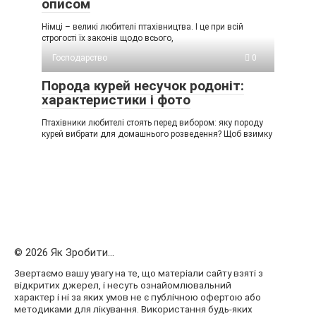
описом
Німці – великі любителі птахівництва. І це при всій
строгості їх законів щодо всього,
Господарство
0
Порода курей несучок родоніт:
характеристики і фото
Птахівники любителі стоять перед вибором: яку породу
курей вибрати для домашнього розведення? Щоб взимку
© 2026 Як Зробити...
Звертаємо вашу увагу на те, що матеріали сайту взяті з
відкритих джерел, і несуть ознайомлювальний
характер і ні за яких умов не є публічною офертою або
методиками для лікування. Використання будь-яких