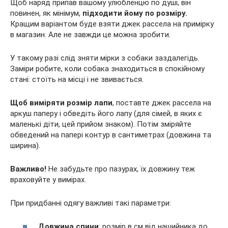
Щоб наряд припав вашому улюбленцю по душі, він
повинен, як мінімум,
підходити йому по розміру.
Кращим варіантом буде взяти джек рассела на примірку
в магазин. Але не завжди це можна зробити.
У такому разі слід зняти мірки з собаки заздалегідь.
Заміри робите, коли собака знаходиться в спокійному
стані: стоїть на місці і не звивається.
Щоб виміряти розмір лапи
, поставте джек рассела на
аркуш паперу і обведіть його лапу (для сімей, в яких є
маленькі діти, цей прийом знаком). Потім зміряйте
обведений на папері контур в сантиметрах (довжина та
ширина).
Важливо!
Не забудьте про пазурах, їх довжину теж
враховуйте у вимірах.
При придбанні одягу важливі такі параметри:
Довжина спини
: розмір в см від нашийника до