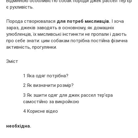
Відмінною особливістю собак породи джек рассел тер’єр
є рухливість.
Порода створювалася
для потреб мисливців.
І хоча
зараз, джеків заводять в основному, як домашніх
улюбленців, їх мисливські інстинкти не пропали і дають
про себе знати: цим собакам потрібна постійна
фізична
активність, прогулянки.
Зміст
1 Яка одяг потрібна?
2 Як визначити розмір?
3 Як зшити одяг для джек рассел тер’єра
самостійно за викройкою
4 Корисне відео
необхідна.