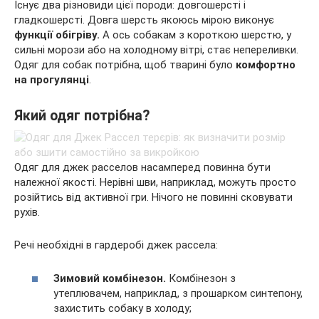
Існує два різновиди цієї породи: довгошерсті і
гладкошерсті. Довга шерсть якоюсь мірою виконує
функції обігріву.
А ось собакам з короткою шерстю, у
сильні морози або на холодному вітрі, стає непереливки.
Одяг для собак потрібна, щоб тварині було
комфортно
на прогулянці
.
Який одяг потрібна?
Одяг для джек расселов насамперед повинна бути
належної якості. Нерівні шви, наприклад, можуть просто
розійтись від активної гри. Нічого не повинні сковувати
рухів.
Речі необхідні в гардеробі джек рассела:
Зимовий комбінезон.
Комбінезон з
утеплювачем, наприклад, з прошарком синтепону,
захистить собаку в холоду;