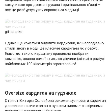
кажучи вже про довжині рукава і оригінальною в’язці –
все це розбурхує уяву справжньої модниці.
gittabanko
Однак, ще хочеться виділити кардигани, які несподівано
стали знову в моді. Це класичні кардигани як у бабусі.
Якщо до такого кардигану правильно підібрати
компанію, звання самої стильної дівчини (жінки) в радіусі
найближчих 100 кілометрів гарантовано!
Oversize кардиган на гудзиках
Стиліст Вікторія Соловйова рекомендує носити кардиган
довжиною нижче стегон з вузьким низом – з шкіряними