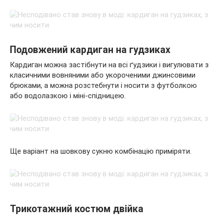
Подовжений кардиган на гудзиках
Кардиган можна застібнути на всі ґудзики і вигулювати з
класичними вовняними або укороченими джинсовими
брюками, а можна розстебнути і носити з футболкою
або водолазкою і міні-спідницею.
Ще варіант на шовкову сукню комбінацію приміряти.
Трикотажний костюм двійка