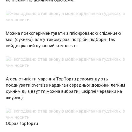
легінсами і класичними брюками.
Можна поекспериментувати з плісированою спідницею
міді (сукнею), але у такому разі потрібні підбори. Так
вийде цікавий сучасний комплект.
А ось стилісти марення TopTop.ru рекомендують
поєднувати oversize кардиган середньої довжини легким
сукні-міді, з взуття можна вибрати і шкіряні черевики на
шнурівці.
Образ toptop.ru