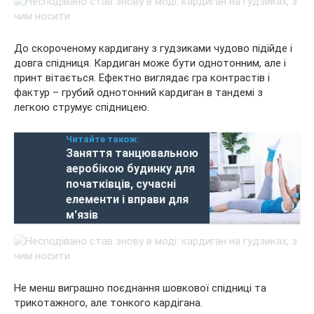
До скороченому кардигану з гудзиками чудово підійде і
довга спідниця. Кардиган може бути однотонним, але і
принт вітається. Ефектно виглядає гра контрастів і
фактур – грубий однотонний кардиган в тандемі з
легкою струмує спідницею.
Читайте також:
Заняття танцювальною
аеробікою будинку для
початківців, сучасні
елементи і вправи для
м'язів
Не менш виграшно поєднання шовкової спідниці та
трикотажного, але тонкого кардігана.