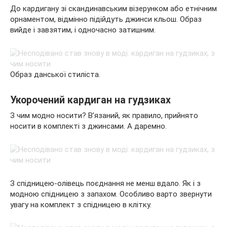
До кардигану зі скандинавським візерунком або етнічним
орнаментом, відмінно підійдуть джинси кльош. Образ
вийде і завзятим, і одночасно затишним.
Образ данської стиліста.
Укорочений кардиган на гудзиках
З чим модно носити? В’язаний, як правило, прийнято
носити в комплекті з джинсами. А даремно.
З спідницею-олівець поєднання не менш вдало. Як і з
модною спідницею з запахом. Особливо варто звернути
увагу на комплект з спідницею в клітку.