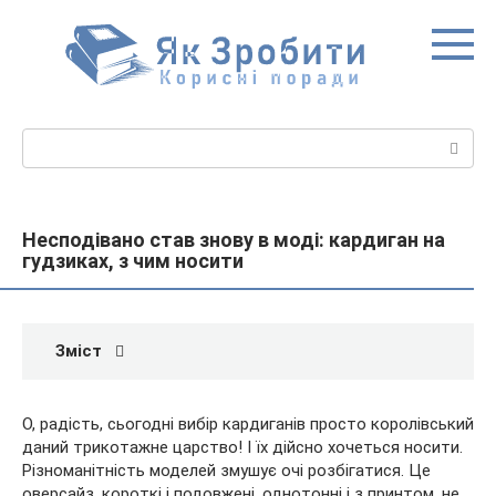
Перейти
до
вмісту
Пошук:
Несподівано став знову в моді: кардиган на
гудзиках, з чим носити
Зміст
О, радість, сьогодні вибір кардиганів просто королівський
даний трикотажне царство! І їх дійсно хочеться носити.
Різноманітність моделей змушує очі розбігатися. Це
оверсайз, короткі і подовжені, однотонні і з принтом, не