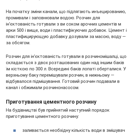
На початку зміни канали, що підлягають инъецированию,
промивали і заповнювали водою. Розчин для
ін’єктованість готували з ви соком арочних цементів м
арки 500 і вище, води і пластифікуючих добавок. Цемент і
пластифицирующую добавку дозували за масою, воду —
за обсягом.
Розчин для ін’єктованість готували в розчиномішалці, що
складається з двох розташованих один над іншим баків
їм кісткою по 300 л. Всередині баків лопаті оберталися. У
верхньому баку перемішували розчин, в нижньому —
відбувалося підмішування. Готовий розчин подавали в
канал і обжимали розчинонасосом.
Приготування цементного розчину
На будівництві був прийнятий наступний порядок
приготування цементного розчину:
заливається необхідну кількість води в змішувач