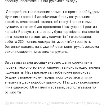
погонну навантаження від рухомого складу.
До виробництва основних елементів прогонової будови
були виготовлені 4 досвідчених блоку натуральних
розмірів, змонтовані, склеєні, обтиснуті проектними
пучками, а також було проведено ін’єктування і розтин
каналів. В результаті досвіду була перевірена технологія
виготовлення та монтажу елементів, їх склеювання,
робота 230-тонних домкратів, умови ін’єктованість
бетонних каналів, напружений стан конструкції, зокрема
закон поширення місцевих напружень.
За результатами досвіду внесено деякі корективи в
проект, технологію виготовлення та конструкцію анкерів
і домкратів. Неразрезное залізобетонне прогонову
будову у поперечному перерізі компонується з п’яти
елементів двох коробок шириною 11 м, двох консольних
плит шириною 1,8 м і плити вставки, располагаемой по
осі моста.