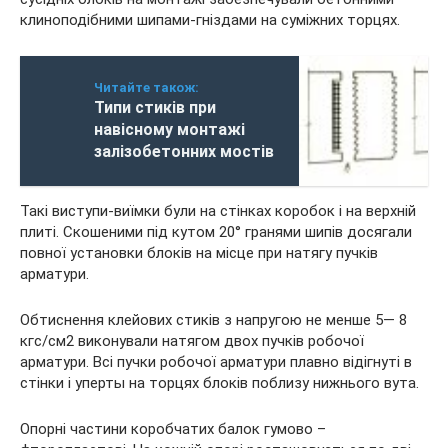
клиноподібними шипами-гніздами на суміжних торцях.
Читайте також:
Типи стиків при
навісному монтажі
залізобетонних мостів
Такі виступи-виїмки були на стінках коробок і на верхній
плиті. Скошеними під кутом 20° гранями шипів досягали
повної установки блоків на місце при натягу пучків
арматури.
Обтиснення клейових стиків з напругою не менше 5— 8
кгс/см2 виконували натягом двох пучків робочої
арматури. Всі пучки робочої арматури плавно відігнуті в
стінки і уперты на торцях блоків поблизу нижнього вута.
Опорні частини коробчатих балок гумово –