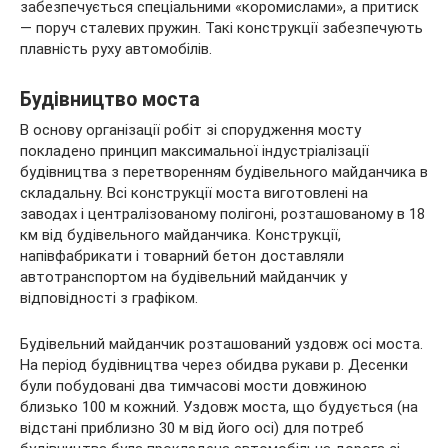
забезпечується спеціальними «коромислами», а притиск
— поруч сталевих пружин. Такі конструкції забезпечують
плавність руху автомобілів.
Будівництво моста
В основу організації робіт зі спорудження мосту
покладено принцип максимальної індустріалізації
будівництва з перетворенням будівельного майданчика в
складальну. Всі конструкції моста виготовлені на
заводах і централізованому полігоні, розташованому в 18
км від будівельного майданчика. Конструкції,
напівфабрикати і товарний бетон доставляли
автотранспортом на будівельний майданчик у
відповідності з графіком.
Будівельний майданчик розташований уздовж осі моста.
На період будівництва через обидва рукави р. Десенки
були побудовані два тимчасові мости довжиною
близько 100 м кожний. Уздовж моста, що будується (на
відстані приблизно 30 м від його осі) для потреб