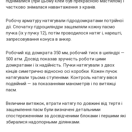
піднімалися (при цьому клей був прекрасною мастилом) і
частково знімалася навантаження з кранів.
Робочу арматуру натягували гідродомкратами потрійної
дії. Спочатку гідроциліндри защемляли кожну пасмо
пучка (їх у пучку 12), потім проводилося натяг і, нарешті,
запресовування конуса в анкер.
Робочий хід домкрата 350 мм, робочий тиск в циліндрі —
500 атм. Досвід показав зручність роботи цими
домкратами і їх надійність. Пучки натягували з двох
кінців симетрично відносно осі коробки. Кожен пучок
натягували трьома ступенями. Контроль натягу вівся
подвійний — за показаннями манометрів і по витяжці
пасм.
Величини витяжок, втрати натягу по довжині від тертя і
защемлення пасм були визначені детальними
спостереженнями за досвідченими блоками і першими які
збиралися надопорными ділянками.