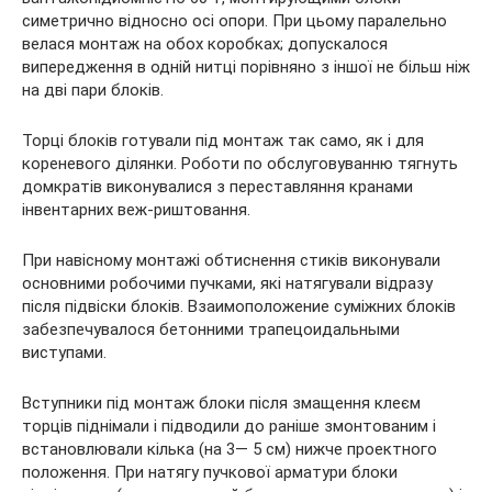
симетрично відносно осі опори. При цьому паралельно
велася монтаж на обох коробках; допускалося
випередження в одній нитці порівняно з іншої не більш ніж
на дві пари блоків.
Торці блоків готували під монтаж так само, як і для
кореневого ділянки. Роботи по обслуговуванню тягнуть
домкратів виконувалися з переставляння кранами
інвентарних веж-риштовання.
При навісному монтажі обтиснення стиків виконували
основними робочими пучками, які натягували відразу
після підвіски блоків. Взаимоположение суміжних блоків
забезпечувалося бетонними трапецоидальными
виступами.
Вступники під монтаж блоки після змащення клеєм
торців піднімали і підводили до раніше змонтованим і
встановлювали кілька (на 3— 5 см) нижче проектного
положення. При натягу пучкової арматури блоки