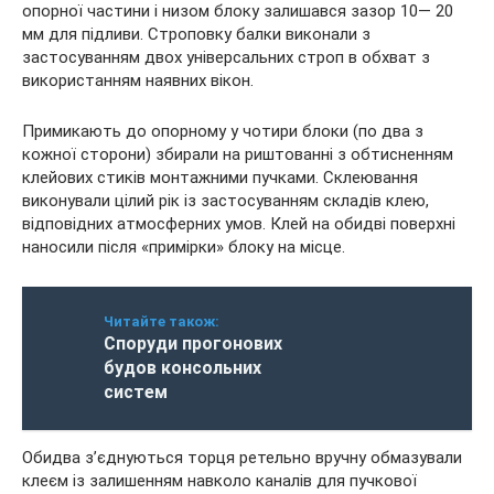
опорної частини і низом блоку залишався зазор 10— 20
мм для підливи. Строповку балки виконали з
застосуванням двох універсальних строп в обхват з
використанням наявних вікон.
Примикають до опорному у чотири блоки (по два з
кожної сторони) збирали на риштованні з обтисненням
клейових стиків монтажними пучками. Склеювання
виконували цілий рік із застосуванням складів клею,
відповідних атмосферних умов. Клей на обидві поверхні
наносили після «примірки» блоку на місце.
Читайте також:
Споруди прогонових
будов консольних
систем
Обидва з’єднуються торця ретельно вручну обмазували
клеєм із залишенням навколо каналів для пучкової