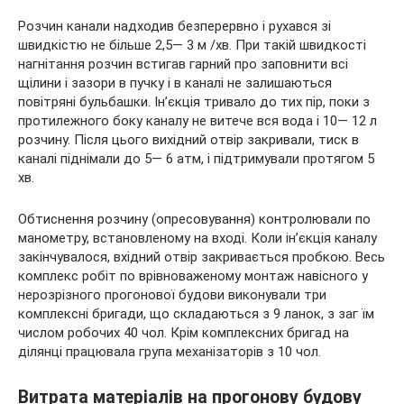
Розчин канали надходив безперервно і рухався зі
швидкістю не більше 2,5— 3 м /хв. При такій швидкості
нагнітання розчин встигав гарний про заповнити всі
щілини і зазори в пучку і в каналі не залишаються
повітряні бульбашки. Ін’єкція тривало до тих пір, поки з
протилежного боку каналу не витече вся вода і 10— 12 л
розчину. Після цього вихідний отвір закривали, тиск в
каналі піднімали до 5— 6 атм, і підтримували протягом 5
хв.
Обтиснення розчину (опресовування) контролювали по
манометру, встановленому на вході. Коли ін’єкція каналу
закінчувалося, вхідний отвір закривається пробкою. Весь
комплекс робіт по врівноваженому монтаж навісного у
нерозрізного прогонової будови виконували три
комплексні бригади, що складаються з 9 ланок, з заг їм
числом робочих 40 чол. Крім комплексних бригад на
ділянці працювала група механізаторів з 10 чол.
Витрата матеріалів на прогонову будову