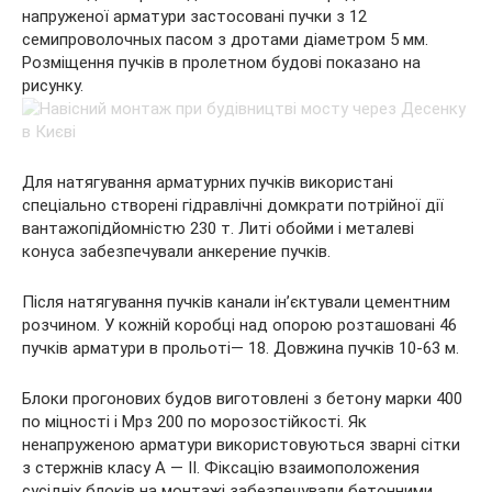
напруженої арматури застосовані пучки з 12
семипроволочных пасом з дротами діаметром 5 мм.
Розміщення пучків в пролетном будові показано на
рисунку.
Для натягування арматурних пучків використані
спеціально створені гідравлічні домкрати потрійної дії
вантажопідйомністю 230 т. Литі обойми і металеві
конуса забезпечували анкерение пучків.
Після натягування пучків канали ін’єктували цементним
розчином. У кожній коробці над опорою розташовані 46
пучків арматури в прольоті— 18. Довжина пучків 10-63 м.
Блоки прогонових будов виготовлені з бетону марки 400
по міцності і Мрз 200 по морозостійкості. Як
ненапруженою арматури використовуються зварні сітки
з стержнів класу А — II. Фіксацію взаимоположения
сусідніх блоків на монтажі забезпечували бетонними