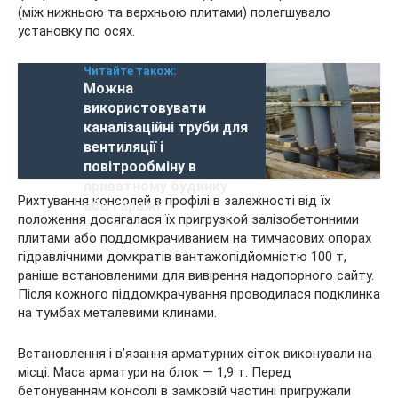
(між нижньою та верхньою плитами) полегшувало
установку по осях.
Читайте також:
Можна
використовувати
каналізаційні труби для
вентиляції і
повітрообміну в
приватному будинку
Рихтування консолей в профілі в залежності від їх
або гаражі
положення досягалася їх пригрузкой залізобетонними
плитами або поддомкрачиванием на тимчасових опорах
гідравлічними домкратів вантажопідйомністю 100 т,
раніше встановленими для вивірення надопорного сайту.
Після кожного піддомкрачування проводилася подклинка
на тумбах металевими клинами.
Встановлення і в’язання арматурних сіток виконували на
місці. Маса арматури на блок — 1,9 т. Перед
бетонуванням консолі в замковій частині пригружали