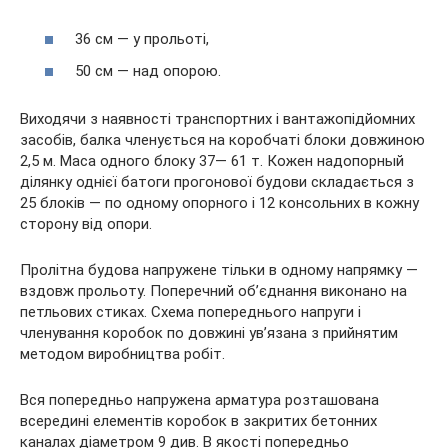
36 см — у прольоті,
50 см — над опорою.
Виходячи з наявності транспортних і вантажопідйомних
засобів, балка членується на коробчаті блоки довжиною
2,5 м. Маса одного блоку 37— 61 т. Кожен надопорный
ділянку однієї батоги прогонової будови складається з
25 блоків — по одному опорного і 12 консольних в кожну
сторону від опори.
Пролітна будова напружене тільки в одному напрямку —
вздовж прольоту. Поперечний об’єднання виконано на
петльових стиках. Схема попереднього напруги і
членування коробок по довжині ув’язана з прийнятим
методом виробництва робіт.
Вся попередньо напружена арматура розташована
всередині елементів коробок в закритих бетонних
каналах діаметром 9 див. В якості попередньо