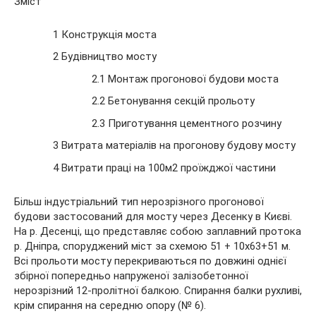
Зміст
1 Конструкція моста
2 Будівництво мосту
2.1 Монтаж прогонової будови моста
2.2 Бетонування секцій прольоту
2.3 Приготування цементного розчину
3 Витрата матеріалів на прогонову будову мосту
4 Витрати праці на 100м2 проїжджої частини
Більш індустріальний
тип нерозрізного прогонової
будови застосований для мосту через Десенку в Києві.
На р. Десенці, що представляє собою заплавний протока
р. Дніпра, споруджений міст за схемою 51 + 10х63+51 м.
Всі прольоти мосту перекриваються по довжині однієї
збірної попередньо напруженої залізобетонної
нерозрізний 12-пролітної балкою. Спирання балки рухливі,
крім спирання на середню опору (№ 6).