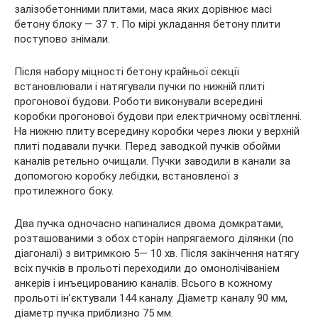
залізобетонними плитами, маса яких дорівнює масі
бетону блоку — 37 т. По мірі укладання бетону плити
поступово знімали.
Після набору міцності бетону крайньої секції
встановлювали і натягували пучки по нижній плиті
прогонової будови. Роботи виконували всередині
коробки прогонової будови при електричному освітленні.
На нижню плиту всередину коробки через люки у верхній
плиті подавали пучки. Перед заводкой пучків обойми
каналів ретельно очищали. Пучки заводили в канали за
допомогою коробку лебідки, встановленої з
протилежного боку.
Два пучка одночасно напиналися двома домкратами,
розташованими з обох сторін напрягаемого ділянки (по
діагоналі) з витримкою 5— 10 хв. Після закінчення натягу
всіх пучків в прольоті переходили до омонолічіваніем
анкерів і инъецированию каналів. Всього в кожному
прольоті ін’єктували 144 каналу. Діаметр каналу 90 мм,
діаметр пучка приблизно 75 мм.