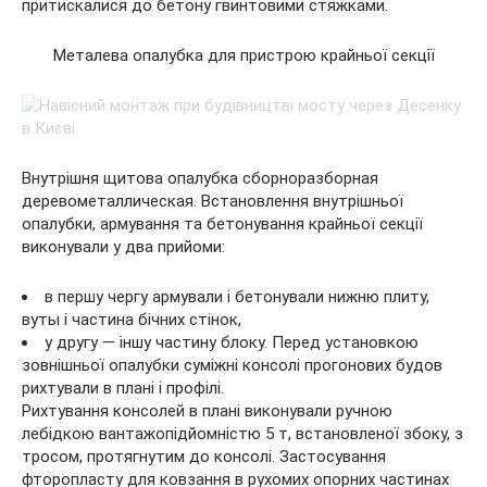
притискалися до бетону гвинтовими стяжками.
Металева опалубка для пристрою крайньої секції
Внутрішня щитова опалубка сборноразборная
деревометаллическая. Встановлення внутрішньої
опалубки, армування та бетонування крайньої секції
виконували у два прийоми:
в першу чергу армували і бетонували нижню плиту,
вуты і частина бічних стінок,
у другу — іншу частину блоку. Перед установкою
зовнішньої опалубки суміжні консолі прогонових будов
рихтували в плані і профілі.
Рихтування консолей в плані виконували ручною
лебідкою вантажопідйомністю 5 т, встановленої збоку, з
тросом, протягнутим до консолі. Застосування
фторопласту для ковзання в рухомих опорних частинах