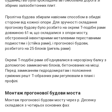
будівництва була прокладена автомобільна дорога зі
збірних залізобетонних плит.
Пролітна будова збирали навісним способом в обидві
сторони від кожної опори. Для зручності складання
прогонову будову було розбито на окремі Т-подібні рами
довжиною 61 м, що складалися з опори мосту,
обстроенной інвентарними металевими переставними
подмостям і (стійка рами), і прогонової будови,
розбитого на 25 блоків (ригель рами).
Окремі Т-подібні рами об’єднувалися в нерозрізну балку з
допомогою замикаючих блоків, бетонованих на місці.
Перед замиканням гидродомкратам і положення
суміжних решт Т-образних рам регулювали в плані і
профілі.
Монтаж прогонової будови моста
Монтаж прогонової будови мосту через р. Десенку
складався з чотирьох основних фаз: