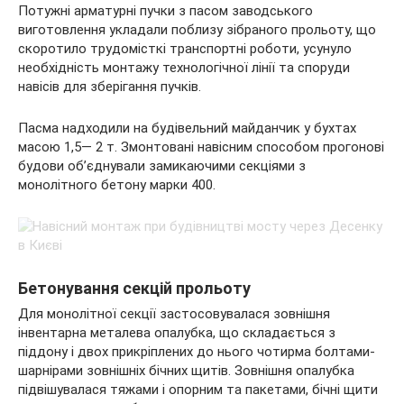
Потужні арматурні пучки з пасом заводського
виготовлення укладали поблизу зібраного прольоту, що
скоротило трудомісткі транспортні роботи, усунуло
необхідність монтажу технологічної лінії та споруди
навісів для зберігання пучків.
Пасма надходили на будівельний майданчик у бухтах
масою 1,5— 2 т. Змонтовані навісним способом прогонові
будови об’єднували замикаючими секціями з
монолітного бетону марки 400.
Бетонування секцій прольоту
Для монолітної секції застосовувалася зовнішня
інвентарна металева опалубка, що складається з
піддону і двох прикріплених до нього чотирма болтами-
шарнірами зовнішніх бічних щитів. Зовнішня опалубка
підвішувалася тяжами і опорним та пакетами, бічні щити