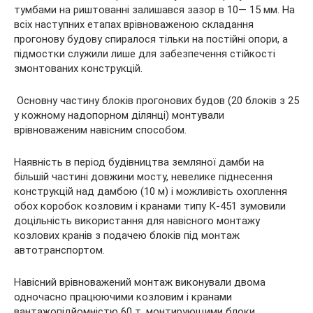
тумбами на риштованні залишався зазор в 10— 15 мм. На
всіх наступних етапах врівноваженою складання
прогонову будову спиралося тільки на постійні опори, а
підмостки служили лише для забезпечення стійкості
змонтованих конструкцій.
Основну частину блоків прогонових будов (20 блоків з 25
у кожному надопорном ділянці) монтували
врівноваженим навісним способом.
Наявність в період будівництва земляної дамби на
більшій частині довжини мосту, невелике піднесення
конструкцій над дамбою (10 м) і можливість охоплення
обох коробок козловим і кранами типу К-451 зумовили
доцільність використання для навісного монтажу
козлових кранів з подачею блоків під монтаж
автотранспортом.
Навісний врівноважений монтаж виконували двома
одночасно працюючими козловим і кранами
вантажопідйомністю 60 т, монтирующими блоки