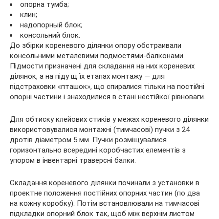
опорна тумба;
клин;
надопорный блок;
консольний блок.
До збірки кореневого ділянки опору обстраивали
консольними металевими подмостями-балконами.
Підмости призначені для складання на них кореневих
ділянок, а на піду щ їх етапах монтажу — для
підстраховки «пташок», що спиралися тільки на постійні
опорні частини і знаходилися в стані нестійкої рівноваги.
Для обтиску клейових стиків у межах кореневого ділянки
використовувалися монтажні (тимчасові) пучки з 24
дротів діаметром 5 мм. Пучки розміщувалися
горизонтально всередині коробчастих елементів з
упором в інвентарні траверсні балки.
Складання кореневого ділянки починали з установки в
проектне положення постійних опорних частин (по два
на кожну коробку). Потім встановлювали на тимчасові
підкладки опорний блок так, щоб між верхнім листом