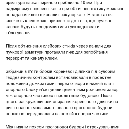
арматури паска шириною приблизно 10 мм. При
надмірному нанесенні клею при обтисненні стику можливі
попадання клею в канали і закупорка їх. Недостатня
кількість клею може призвести до того, що суміжні
канали будуть повідомлятися і ускладнювати
ін’єктування.
Після обтиснення клейових стиків через канали для
пучкової арматури проганяли пиж для запобігання
перекриття каналу клеєм.
Зібраний з п’яти блоків кореневої ділянка під суворим
геодезичним контролем встановлювали в проектне
положення домкратами і через отвори в нижній плиті
опорного блоку ін’єктували цементним розчином зазор
між опорною частиною і пролетным будовою. Після
цього раскружаливали опирання кореневого ділянки на
риштованні, і маса змонтованого прогонової будови
повністю передавалася на постійні опорні частини.
Між нижнім поясом прогонової будови і страхувальними