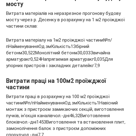
мосту
Витрата матеріалів на неразрезное прогонову будову
мосту через р. Десенку в розрахунку на 1 м2 проїжджої
частини склав:
Витрата матеріалу на 1м2 проїжджої частини№п/
пНайменуванняОд.змКількість1Збірний
бетонм30,522Монолітний бетонм30,033Звичайна
арматуракг0,524Напрягаемая арматуракг0,035Для
упорних пристроїв і закладних деталейкг7,9
Витрати праці на 100м2 проїжджої
частини
Витрати праці в розрахунку на 100 м2 проїжджої
частини№п/пНайменуванняОд.змКількість1Навісний
монтаж з пристроєм замикаючих секцій, виготовлення
пучків, ін’єкція каналівчол.-дні46,32Виготовлення
блоківчол.-дні1453Виготовлення та встановлення плит,
замонолічення балок з пристроєм допоміжних
спорудчол.-дні7,7