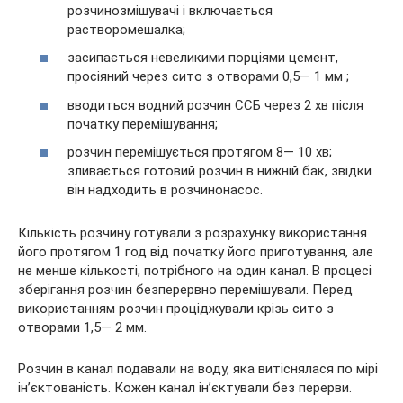
розчинозмішувачі і включається
растворомешалка;
засипається невеликими порціями цемент,
просіяний через сито з отворами 0,5— 1 мм ;
вводиться водний розчин ССБ через 2 хв після
початку перемішування;
розчин перемішується протягом 8— 10 хв;
зливається готовий розчин в нижній бак, звідки
він надходить в розчинонасос.
Кількість розчину готували з розрахунку використання
його протягом 1 год від початку його приготування, але
не менше кількості, потрібного на один канал. В процесі
зберігання розчин безперервно перемішували. Перед
використанням розчин проціджували крізь сито з
отворами 1,5— 2 мм.
Розчин в канал подавали на воду, яка витіснялася по мірі
ін’єктованість. Кожен канал ін’єктували без перерви.