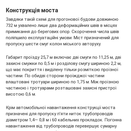
Конструкція моста
Завдяки такій схемі для прогонової будови довжиною
732 м ухвалено лише два деформаційних швів в місцях
примикання до берегових опор. Скорочення числа швів
поліпшило експлуатаційні умови. Міст призначений для
пропуску шести смуг колон міського авторуху.
Габарит проїзду 25,7 м включає дві смуги по 11,25 м, дві
захисні смужки по 0,5 м і розділову смугу шириною 2,2 м,
що має покриття і виділену тільки розміткою проїзної
частини. По обидві сторони проїжджої частини
влаштовані тротуари шириною по 1,75 м. Між проїзною
частиною і тротуарами розташовані захисні пристрої
висотою 0,6 м.
Крім автомобільної навантаження конструкції моста
призначені для пропуску п’яти ниток трубопроводів
діаметром 1,4— 0,8 м і 60 кабельних прокладок. Погонна
навантаження від трубопроводів перевершує сумарну