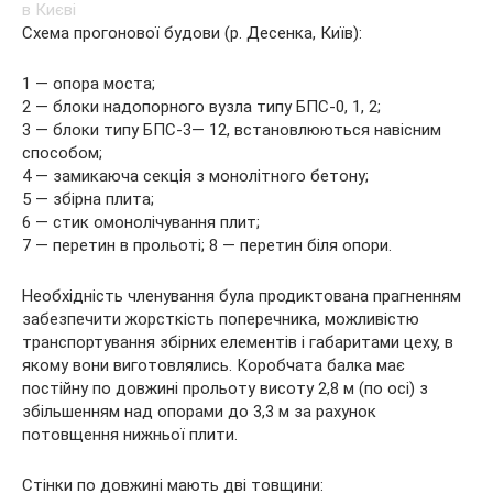
Схема прогонової будови (р. Десенка, Київ):
1 — опора моста;
2 — блоки надопорного вузла типу БПС-0, 1, 2;
3 — блоки типу БПС-3— 12, встановлюються навісним
способом;
4 — замикаюча секція з монолітного бетону;
5 — збірна плита;
6 — стик омонолічування плит;
7 — перетин в прольоті; 8 — перетин біля опори.
Необхідність членування була продиктована прагненням
забезпечити жорсткість поперечника, можливістю
транспортування збірних елементів і габаритами цеху, в
якому вони виготовлялись. Коробчата балка має
постійну по довжині прольоту висоту 2,8 м (по осі) з
збільшенням над опорами до 3,3 м за рахунок
потовщення нижньої плити.
Стінки по довжині мають дві товщини: