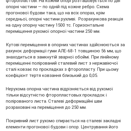
фторопластові. На кожній опорі розташовується по дві
опорні частини — по одній під кожне ребро. Схема
прогонової будови така, що на всіх опорах, крім
середньої, опорні частини рухливі.
Розрахункова реакція
на одну опорну частину 1500 тс. Горизонтальне
переміщення рухомої опорної частини 250 мм.
Кутові переміщення в опорних частинах здійснюються за
рахунок деформації гуми АЛЕ-68-1 товщиною 56 мм, що
знаходиться в замкнутій зварної обоймі. При лінійному
переміщенні полірований сталевий лист з нержавіючої
сталі ковзає по прокладках з фторопласту. При цьому
коефіцієнт тертя ковзання близький до 0,05.
Нерухома опорна частина відрізняється від рухомої
тільки відсутністю фторопластовых прокладок і
полірованого листа. Сталеві деформаційні шви
розраховані на переміщення до 250 мм.
Покривний лист рухомо спирається на сталеві закладні
елементи прогонової будови і опор. Центрування його