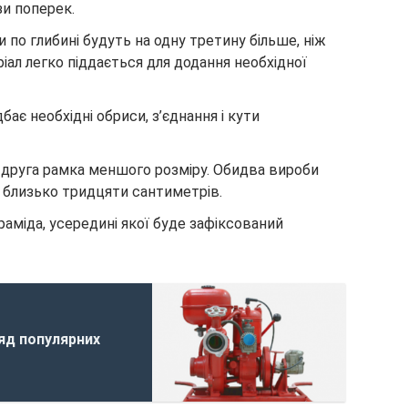
зи поперек.
 по глибині будуть на одну третину більше, ніж
ріал легко піддається для додання необхідної
бає необхідні обриси, з’єднання і кути
друга рамка меншого розміру. Обидва вироби
 близько тридцяти сантиметрів.
раміда, усередині якої буде зафіксований
яд популярних