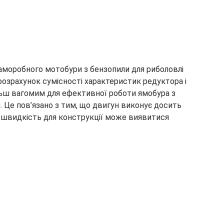
аморобного мотобури з бензопили для риболовлі
 розрахунок сумісності характеристик редуктора і
льш вагомим для ефективної роботи ямобура з
 Це пов’язано з тим, що двигун виконує досить
а швидкість для конструкції може виявитися