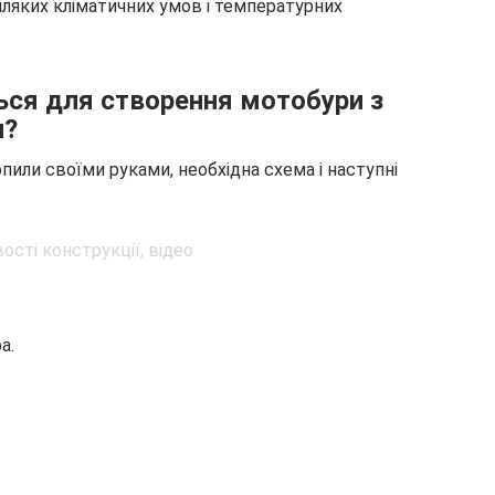
ляких кліматичних умов і температурних
ься для створення мотобури з
и?
или своїми руками, необхідна схема і наступні
а.