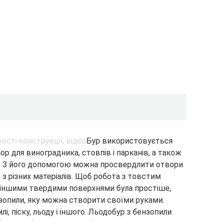
Бур використовується
ор для виноградника, стовпів і парканів, а також
ах. З його допомогою можна просвердлити отвори
х з різних матеріалів. Щоб робота з товстим
іншими твердими поверхнями була простіше,
зопили, яку можна створити своїми руками.
і, піску, льоду і іншого. Льодобур з бензопили