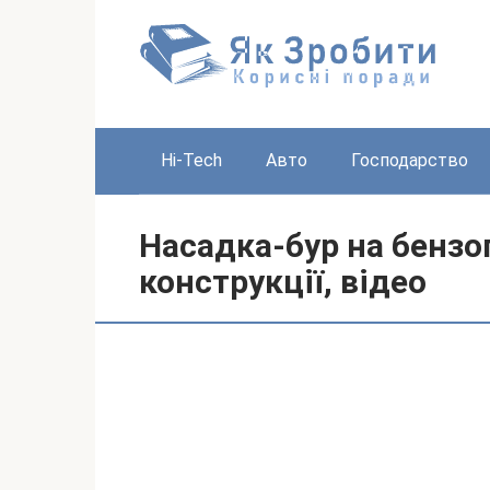
Перейти
до
вмісту
Hi-Tech
Авто
Господарство
Насадка-бур на бензо
конструкції, відео