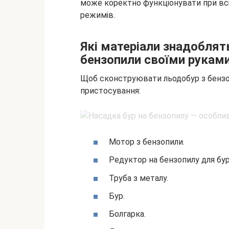
може коректно функціонувати при всі
режимів.
Які матеріали знадоблят
бензопили своїми рукам
Щоб сконструювати льодобур з бензоп
пристосування:
Мотор з бензопили.
Редуктор на бензопилу для бур
Труба з металу.
Бур.
Болгарка.