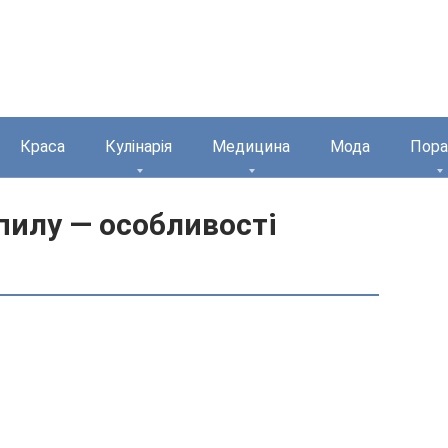
Краса
Кулінарія
Медицина
Мода
Пора
пилу — особливості