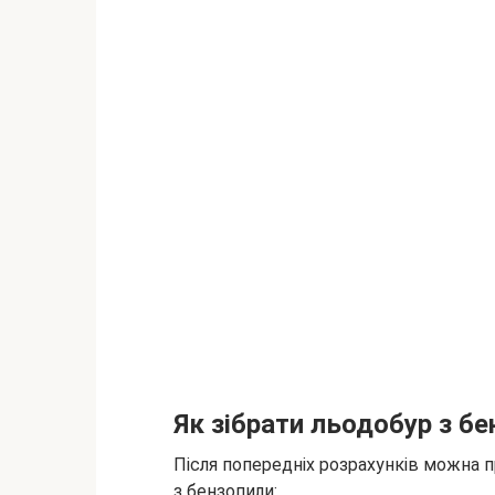
Як зібрати льодобур з б
Після попередніх розрахунків можна 
з бензопили: