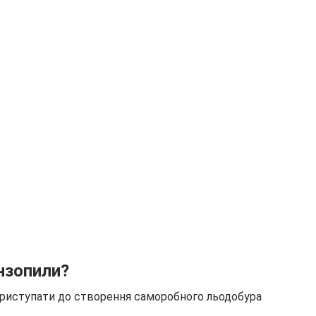
ензопили?
приступати до створення саморобного льодобура