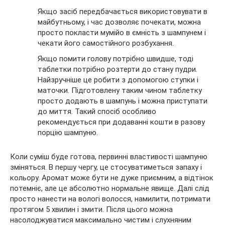
Якщо засіб передбачається використовувати в
майбутньому, і час дозволяє почекати, можна
просто покласти мумійо в ємність з шампунем і
чекати його самостійного розбухання.
Якщо помити голову потрібно швидше, тоді
таблетки потрібно розтерти до стану пудри.
Найзручніше це робити з допомогою ступки і
маточки. Підготовлену таким чином таблетку
просто додають в шампунь і можна приступати
до миття. Такий спосіб особливо
рекомендується при додаванні кошти в разову
порцію шампуню.
Коли суміш буде готова, первинні властивості шампуню
зміняться. В першу чергу, це стосуватиметься запаху і
кольору. Аромат може бути не дуже приємним, а відтінок
потемніє, але це абсолютно нормальне явище. Далі слід
просто нанести на вологі волосся, намилити, потримати
протягом 5 хвилин і змити. Після цього можна
насолоджуватися максимально чистим і слухняним