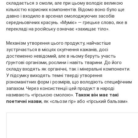
складається з смоли, але при цьому володіє великою
кількістю корисних компонентів. Відомо воно було ще
давно і входило в арсенал омолоджуючих засобів
середньовічних красунь. «Муміє» — грецьке слово, яке в
перекладі на російську означає «захищає тіло».
Механізм утворення цього продукту, найчастіше
зустрічається в місцях скупчення кажанів, досі
достеменно невідомий, але в ньому беруть участь
ґрунтові організми, рослини і навіть тварини. До його
складу входять як органічні, так і мінеральні компоненти.
У підсумку виходять темні тверді утворення
різноманітних форм і розмірів, що володіють специфічним
запахом. Через консистенції цей продукт в народі
називають «гірською смолою».
Також він має такі
поетичні назви
, як «сльози гір» або «гірський бальзам».