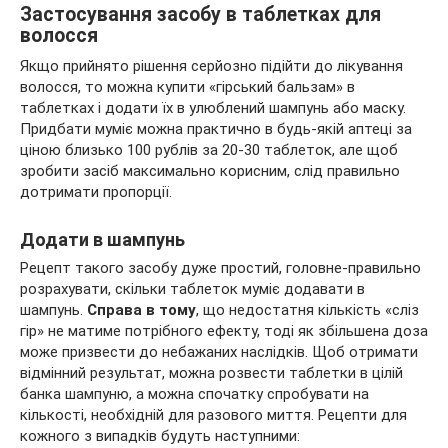
Застосування засобу в таблетках для
волосся
Якщо прийнято рішення серйозно підійти до лікування
волосся, то можна купити «гірський бальзам» в
таблетках і додати їх в улюблений шампунь або маску.
Придбати муміє можна практично в будь-якій аптеці за
ціною близько 100 рублів за 20-30 таблеток, але щоб
зробити засіб максимально корисним, слід правильно
дотримати пропорції.
Додати в шампунь
Рецепт такого засобу дуже простий, головне-правильно
розрахувати, скільки таблеток муміє додавати в
шампунь.
Справа в тому
, що недостатня кількість «сліз
гір» не матиме потрібного ефекту, тоді як збільшена доза
може призвести до небажаних наслідків. Щоб отримати
відмінний результат, можна розвести таблетки в цілій
банка шампуню, а можна спочатку спробувати на
кількості, необхідній для разового миття. Рецепти для
кожного з випадків будуть наступними: