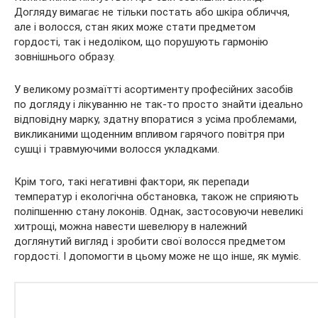
Догляду вимагає не тільки постать або шкіра обличчя,
але і волосся, стан яких може стати предметом
гордості, так і недоліком, що порушують гармонію
зовнішнього образу.
У великому розмаїтті асортименту професійних
засобів
по догляду і лікуванню не так-то просто знайти ідеально
відповідну марку, здатну впоратися з усіма проблемами,
викликаними щоденним впливом гарячого повітря при
сушці і травмуючими волосся укладками.
Крім того, такі негативні фактори, як перепади
температур і екологічна обстановка, також не сприяють
поліпшенню стану локонів. Однак, застосовуючи невеликі
хитрощі, можна навести шевелюру в належний
доглянутий вигляд і зробити свої волосся предметом
гордості. І допомогти в цьому може не що інше, як муміє.