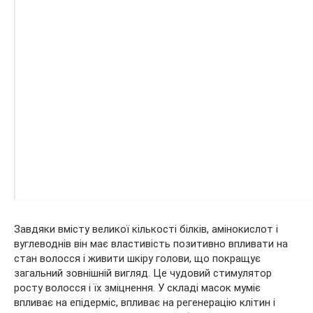
Завдяки вмісту великої кількості білків, амінокислот і
вуглеводнів він має властивість позитивно впливати на
стан волосся і живити шкіру голови, що покращує
загальний зовнішній вигляд. Це чудовий стимулятор
росту волосся і їх зміцнення. У складі масок муміє
впливає на епідерміс, впливає на регенерацію клітин і