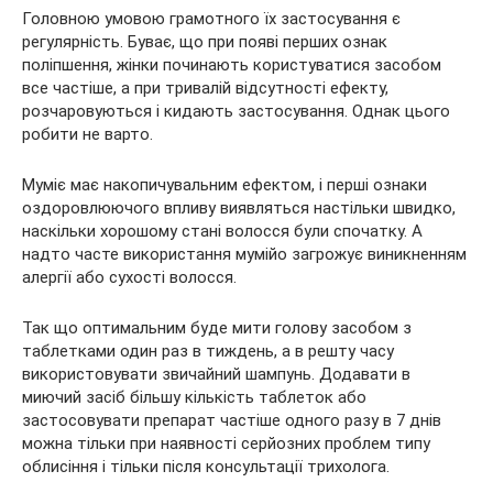
Головною умовою грамотного їх застосування є
регулярність. Буває, що при появі перших ознак
поліпшення, жінки починають користуватися засобом
все частіше, а при тривалій відсутності ефекту,
розчаровуються і кидають застосування. Однак цього
робити не варто.
Муміє має накопичувальним ефектом, і перші ознаки
оздоровлюючого впливу виявляться настільки швидко,
наскільки хорошому стані волосся були спочатку. А
надто часте використання мумійо загрожує виникненням
алергії або сухості волосся.
Так що оптимальним буде мити голову засобом з
таблетками один раз в тиждень, а в решту часу
використовувати звичайний шампунь. Додавати в
миючий засіб більшу кількість таблеток або
застосовувати препарат частіше одного разу в 7 днів
можна тільки при наявності серйозних проблем типу
облисіння і тільки після консультації трихолога.