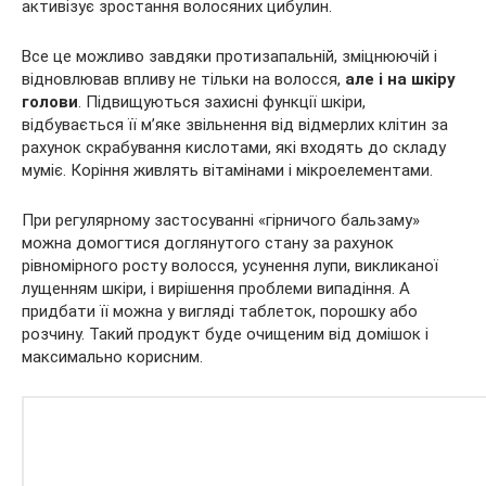
активізує зростання волосяних цибулин.
Все це можливо завдяки протизапальній, зміцнюючій і
відновлював впливу не тільки на волосся,
але і на шкіру
голови
. Підвищуються захисні функції шкіри,
відбувається її м’яке звільнення від відмерлих клітин за
рахунок скрабування кислотами, які входять до складу
муміє. Коріння живлять вітамінами і мікроелементами.
При регулярному застосуванні «гірничого бальзаму»
можна домогтися доглянутого стану за рахунок
рівномірного росту волосся, усунення лупи, викликаної
лущенням шкіри, і вирішення проблеми випадіння. А
придбати її можна у вигляді таблеток, порошку або
розчину. Такий продукт буде очищеним від домішок і
максимально корисним.