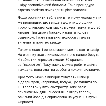
10 хвилин. Після змивання можна нанести на
шкіру заспокійливий бальзам. Така процедура
здатна помітно прискорити ріст волосся.
Якщо розчинити таблетки в теплому молоці у тих
же пропорціях, що і вище, і долити до рідини
трохи оливкової олії, маску можна тримати до 30
хвилин. При цьому бажано накрити голову
рушником. Після змивання волосся стануть
виглядати помітно краще.
Також в якості основи маски можна взяти кефір.
На склянку цього кисломолочного напою беруть
4 таблетки «гірської смоли» 30 крапель
реп’яхової олії. Таку маску можна робити двічі в
тиждень, вона здатна зробити локони сильними.
Крім того, можна використовувати цілющі
відвари трав, наприклад, лопуха, і розчиняти по
10 таблеток у літрі екстракту. Таке засіб
призначений для нанесення на шкіру голови,
оскільки його дія спрямована на усунення лупи і
жирності.