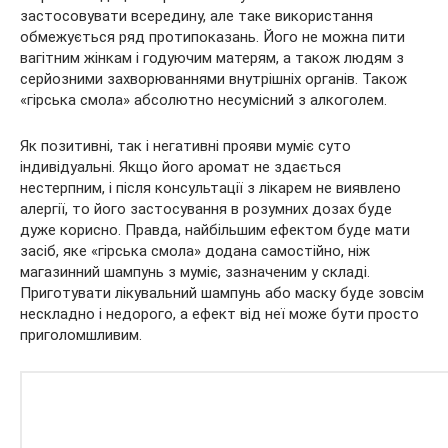
застосовувати всередину, але таке використання
обмежується ряд протипоказань. Його не можна пити
вагітним жінкам і годуючим матерям, а також людям з
серйозними захворюваннями внутрішніх органів. Також
«гірська смола» абсолютно несумісний з алкоголем.
Як позитивні, так і негативні прояви муміє суто
індивідуальні. Якщо його аромат не здається
нестерпним, і після консультації з лікарем не виявлено
алергії, то його застосування в розумних дозах буде
дуже корисно. Правда, найбільшим ефектом буде мати
засіб, яке «гірська смола» додана самостійно, ніж
магазинний шампунь з муміє, зазначеним у складі.
Приготувати лікувальний шампунь або маску буде зовсім
нескладно і недорого, а ефект від неї може бути просто
приголомшливим.