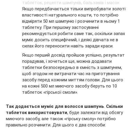
Якщо передбачається тільки випробувати золоті
властивості натурального кошти, то потрібно
відміряти 50 мл шампуню і розчинити в ньому 1
таблетку. При першому застосуванні
рекомендується робити саме так, оскільки запах
муміє досить специфічний, і деякі дівчата не в
силах його переносити навіть заради краси.
Якщо перший досвід пройшов успішно, результат
порадував, і хочеться ще, можна додавати
таблетки безпосередньо в ємність з шампунем,
щоб згодом не витрачати час на приготування
засобу перед кожним миттям голови. Для цього
на кожні 500 мл миючого засобу беруть по 10
таблеток «гірської смоли».
Так додається муміє для волосся шампунь
.
Скільки
таблеток використовувати
, буде залежати від обсягу
миючого засобу, але також «гірську смолу» потрібно
правильно розчинити. Для цього є два способи: