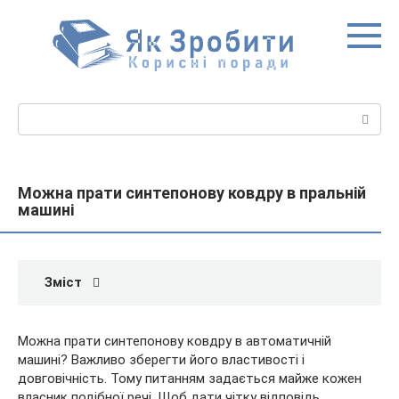
Перейти
до
вмісту
Пошук:
Можна прати синтепонову ковдру в пральній
машині
Зміст
Можна прати синтепонову ковдру в автоматичній
машині? Важливо зберегти його властивості і
довговічність. Тому питанням задається майже кожен
власник подібної речі. Щоб дати чітку відповідь,