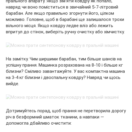
прального апарату. Якщо зім’яти ковдру як попало,
навряд чи воно поміститься в звичайний 5-7-літровий
барабан. Але якщо правильно згорнути його, цілком
можливо. Головне, щоб в барабані ще залишалося трохи
вільного місця. Якщо ковдру ледве вліз або лежить
впритул до стінок, виберіть ручну очистку або хімчистку.
На замітку. Чим ширшими барабан, тим більше шансів на
успішну прання. Машинка розрахована на 8-10 і більше кг
білизни? Сміливо завантажуйте. У вас компактна машина
на 3-4 кг білизни і двоспальну ковдру? Навряд чи щось
вийде.
Дотримуйтесь порад, щоб прання не перетворила дорогу
річ в безформний шматок тканини, а навпаки —
допомогла дбайливо очистити: