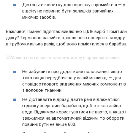
Дістаньте кюветку для порошку і промийте її — у
відсіку не повинно бути залишків звичайних
миючих засобів.
Важливо! Прання підлягає виключно ЦІЛЕ виріб. Помітили
дірку? Терміново зашийте її, після чого поверніть ковдру
в трубочку кілька разів, щоб воно помістилося в барабан.
Не забувайте про додаткове полоскання, якщо
така опція передбачена у вашій машинці, — для
стовідсоткового видалення миючих компонентів
з волокон тканини.
Не діставайте відразу, дайте речі відлежатися
годинку всередині барабана, щоб стекла зайва
вода. Віджимом користуватися не варто, а якщо і
зважилися на автоматичний віджим, то обороти
повинні бути не вище 600.