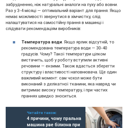
забрудненню, ніж натуральні аналоги на пуху або вовни.
Раз у 3-4 місяці — оптимальний варіант для прання. Якщо
немає можливості звернутися в хімчистку, слід
налаштуватися на самостійну прання в машинці і
слідувати рекомендаціям виробників:
Температура води
. Якщо ярлик відсутній, то
рекомендована температура води — 30-40
градусів. Чому? Такої температури цілком
вистачить, щоб у роботу вступили активні
речовини — ензими. Також вдасться зберегти
структуру і властивості наповнювача. Ще один
важливий момент: сам чохол може бути
виконаний з делікатної тканини, яка навряд чи
витримає високу температуру, і при частих
праннях швидко зноситься.
Читайте також:
4 причини, чому пральна
машина рве білизна при