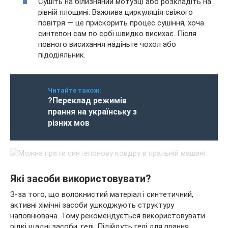
Сушіть на білизняний мотузці або розкладіть на
рівній площині. Важлива циркуляція свіжого
повітря — це прискорить процес сушіння, хоча
синтепон сам по собі швидко висихає. Після
повного висихання надіньте чохол або
підодіяльник.
Читайте також:
?Переклад режимів
прання на українську з
різних мов
Які засоби використовувати?
З-за того, що волокнистий матеріал і синтетичний,
активні хімічні засоби ушкоджують структуру
наповнювача. Тому рекомендується використовувати
рідкі щадні засоби, гелі. Підійдуть гелі для прання