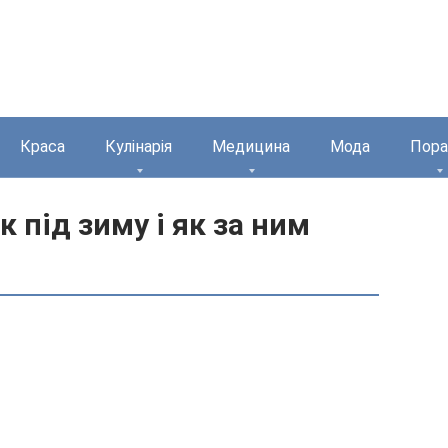
Краса
Кулінарія
Медицина
Мода
Пора
 під зиму і як за ним