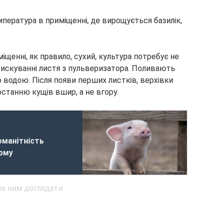
ература в приміщенні, де вирощується базилік,
іщенні, як правило, сухий, культура потребує не
бприскуванні листя з пульверизатора. Поливають
 водою. Після появи перших листків, верхівки
станню кущів вшир, а не вгору.
оманітність
орму