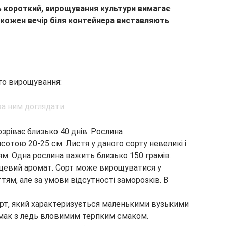
нь короткий, вирощування культури вимагає
 кожен вечір біля контейнера виставляють
ого вирощування:
озріває близько 40 днів. Рослина
сотою 20-25 см. Листя у даного сорту невеликі і
ям. Одна рослина важить близько 150 грамів.
цевий аромат. Сорт може вирощуватися у
тям, але за умови відсутності заморозків. В
рт, який характеризується маленькими вузькими
смак з ледь вловимим терпким смаком.