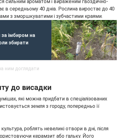
ся сильним ароматом і вираженим гвоздично-
ає в середньому 40 днів. Рослина виростає до 40
ками з зморшкуватими і зубчастими краями.
 за імбиром на
коли збирати
нту до висадки
умішах, які можна придбати в спеціалізованих
стовується земля з городу, попередньо її
ультура, роблять невеликі отвори в дні, після
ористовуючи керамзит або гальку. Його