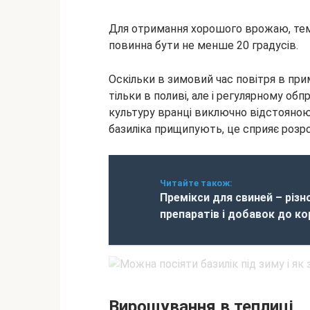
Для отримання хорошого врожаю, темп
повинна бути не менше 20 градусів.
Оскільки в зимовий час повітря в прим
тільки в поливі, але і регулярному о
культуру вранці виключно відстояною
базиліка прищипують, це сприяє розро
Читайте також:
Премікси для свиней – різн
препаратів і добавок до к
Вирощування в теплиці