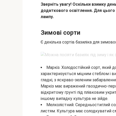
Зверніть увагу! Оскільки взимку де
додаткового освітлення. Для цього
лампу.
Зимові сорти
Є декілька сортів базиліка для зимов
Маркіз. Холодостійкий сорт, який д
характеризується міцним стеблом і ви
гладкі, з яскраво-зеленим забарвленн
Маркіз має виражений гвоздично-пер
відкритому грунті під плівковим укрит
іншому випадку культура не зійде.
Мелколістний. Середньостиглий со
листям. Культура має солодкуватий 