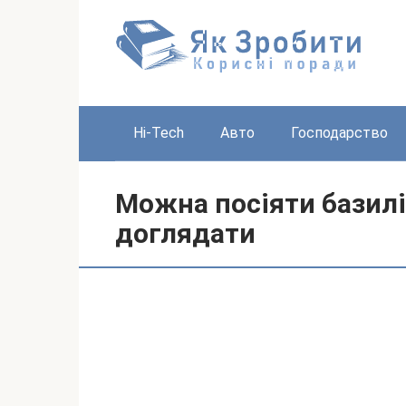
Перейти
до
вмісту
Hi-Tech
Авто
Господарство
Можна посіяти базилік
доглядати