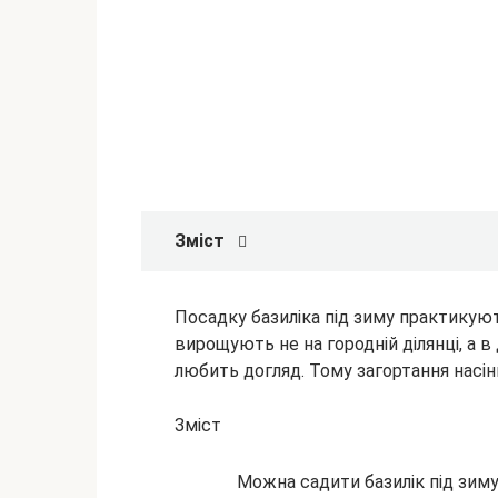
Зміст
Посадку базиліка під зиму практикуют
вирощують не на городній ділянці, а в
любить догляд. Тому загортання насі
Зміст
Можна садити
базилік під зим