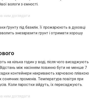
вої вологи з ємності.
ки ґрунту під базилік. Її прожарюють в духовці
озволить знезаразити грунт і отримати хорошу
ового
ють на кілька годин у воді, після чого висаджують
Відстань між насінням повинно бути не менше 7
висадки контейнери накривають харчовою плівкою
х сонячних променів. Температура повітря при
сів. Коли паростки зійдуть, їх пересаджують.