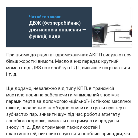
Читайте також:
ДБЖ (безперебійник)
для насосів опалення —
функції, види
При цьому до рідин в гідромеханічних АКПП висуваються
більш жорсткі вимоги. Масло в них передає крутний
момент від ДВЗ на коробку в ГДТ, сильніше нагрівається
і т. д.
Ще додамо, незалежно від типу КПП, в трансмісії
мастило повинна забезпечити мінімальний знос між
парами тертя за допомогою «щільної» і стійкою масляної
плівки, паралельно необхідно знизити втрати при терті
зубчастих пар, знизити шум під час роботи агрегату,
запобігає корозію, змивати і затримувати продукти
зносу і т. д. Для отримання таких якостей і
властивостей, використовуються особливі присадки, які