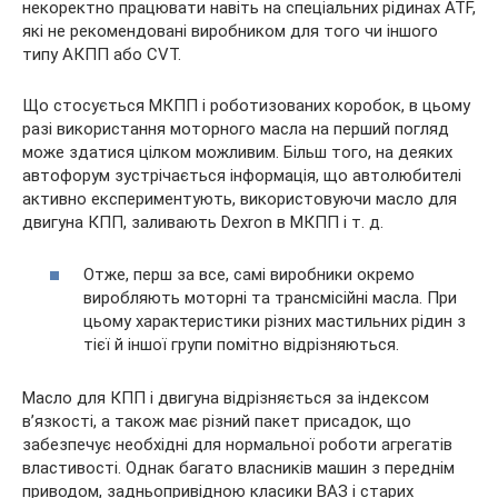
некоректно працювати навіть на спеціальних рідинах ATF,
які не рекомендовані виробником для того чи іншого
типу АКПП або CVT.
Що стосується МКПП і роботизованих коробок, в цьому
разі використання моторного масла на перший погляд
може здатися цілком можливим. Більш того, на деяких
автофорум зустрічається інформація, що автолюбителі
активно експериментують, використовуючи масло для
двигуна КПП, заливають Dexron в МКПП і т. д.
Отже, перш за все, самі виробники окремо
виробляють моторні та трансмісійні масла. При
цьому характеристики різних мастильних рідин з
тієї й іншої групи помітно відрізняються.
Масло для КПП і двигуна відрізняється за індексом
в’язкості, а також має різний пакет присадок, що
забезпечує необхідні для нормальної роботи агрегатів
властивості. Однак багато власників машин з переднім
приводом, задньопривідною класики ВАЗ і старих