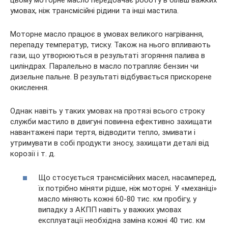
цьому моторне масло передбачає роботу в більш важких
умовах, ніж трансмісійні рідини та інші мастила.
Моторне масло працює в умовах великого нагрівання,
перепаду температур, тиску. Також на нього впливають
гази, що утворюються в результаті згоряння палива в
циліндрах. Паралельно в масло потрапляє бензин чи
дизельне пальне. В результаті відбувається прискорене
окислення.
Однак навіть у таких умовах на протязі всього строку
служби мастило в двигуні повинна ефективно захищати
навантажені пари тертя, відводити тепло, змивати і
утримувати в собі продукти зносу, захищати деталі від
корозії і т. д.
Що стосується трансмісійних масел, насамперед,
їх потрібно міняти рідше, ніж моторні. У «механіці»
масло міняють кожні 60-80 тис. км пробігу, у
випадку з АКПП навіть у важких умовах
експлуатації необхідна заміна кожні 40 тис. км