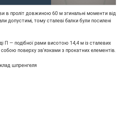
и в проліт довжиною 60 м згинальні моменти від
ли допустимі, тому сталеві балки були посилені
і П — подібної рами висотою 14,4 м із сталевих
 собою поверху зв’язками з прокатних елементів.
клад шпренгеля