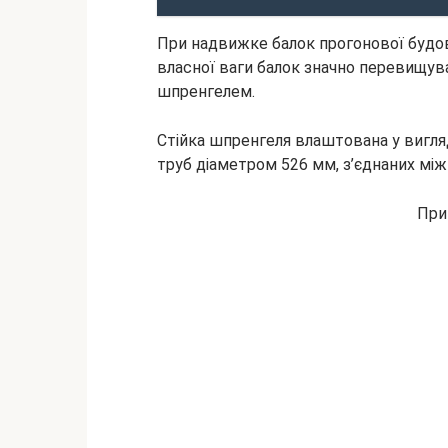
При надвижке балок прогонової будов
власної ваги балок значно перевищува
шпренгелем.
Стійка шпренгеля влаштована у вигляд
труб діаметром 526 мм, з’єднаних між
При