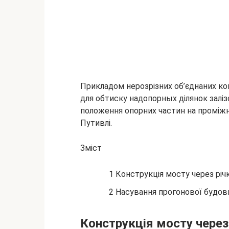
Прикладом нерозрізних об’єднаних ко
для обтиску надопорных ділянок залі
положення опорних частин на проміжн
Путивлі.
Зміст
1 Конструкція
мосту через річ
2 Насування прогонової будов
Конструкція мосту через