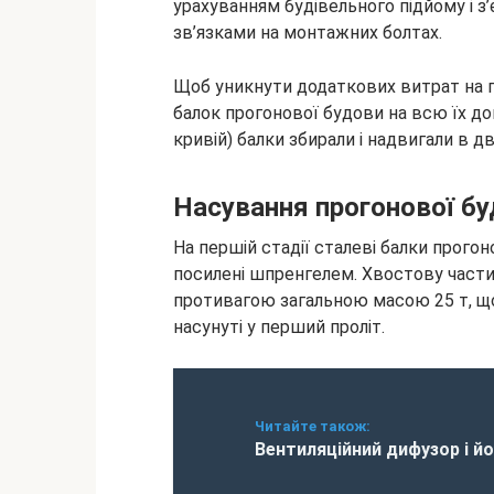
урахуванням будівельного підйому і 
зв’язками на монтажних болтах.
Щоб уникнути додаткових витрат на п
балок прогонової будови на всю їх до
кривій) балки збирали і надвигали в дві
Насування прогонової б
На першій стадії сталеві балки прогон
посилені шпренгелем. Хвостову части
противагою загальною масою 25 т, що
насунуті у перший проліт.
Читайте також:
Вентиляційний дифузор і йо