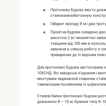
Прогонову будову мосту довж
сталежелезобетонную конструк
Габарит проїзду 8 м і два троту
Пролітна будова складено дво
висотою 2 м і монолітної заліз
товщини від 100 мм в консоль
залучена в спільну роботу з г
приварених до їх верхнім пояс
Для прогонової будови застосована н
10ХСНД. Всі заводські з’єднання і мон
монтували надвижкой спарених сталев
тимчасовим посиленням їх шпренгел
Сталеві балки прогонової будови дос
довжиною 8 — 10 м. Краном типу К-16