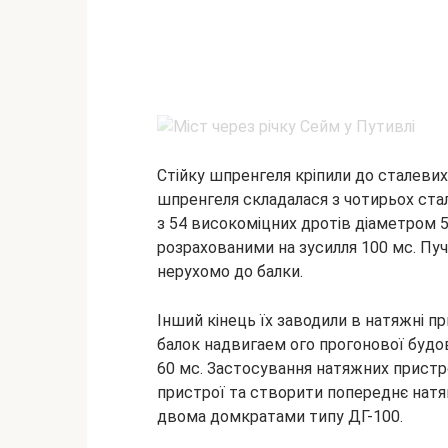
Стійку шпренгеля кріпили до сталевих
шпренгеля складалася з чотирьох ста
з 54 високоміцних дротів діаметром 5
розрахованими на зусилля 100 мс. Пу
нерухомо до балки.
Інший кінець їх заводили в натяжні пр
балок надвигаем ого прогонової будов
60 мс. Застосування натяжних пристро
пристрої та створити попереднє натяг
двома домкратами типу ДГ-100.