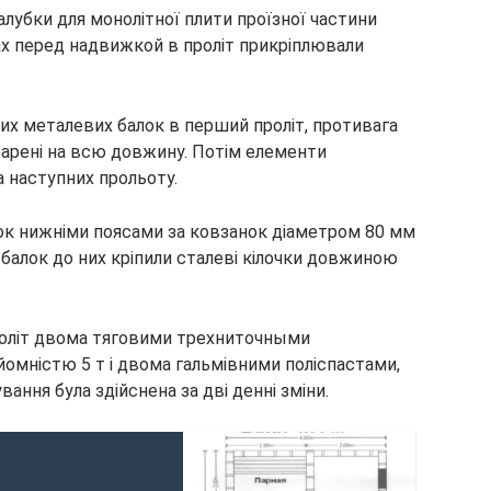
убки для монолітної плити проїзної частини
ах перед надвижкой в проліт прикріплювали
ених металевих балок в перший проліт, противага
зварені на всю довжину. Потім елементи
а наступних прольоту.
ок нижніми поясами за ковзанок діаметром 80 мм
 балок до них кріпили сталеві кілочки довжиною
проліт двома тяговими трехниточными
йомністю 5 т і двома гальмівними поліспастами,
ання була здійснена за дві денні зміни.