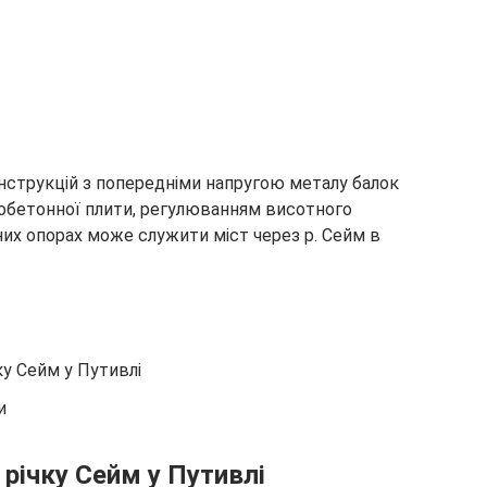
нструкцій з попередніми напругою металу балок
зобетонної плити, регулюванням висотного
их опорах може служити міст через р. Сейм в
ку Сейм у Путивлі
и
 річку Сейм у Путивлі