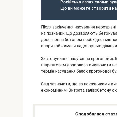
Російська лазня своїми ру
що ви можете створити на 
Після закінчення насування нерозрізн
на позначки, що дозволяють бетонуват
досягнення бетоном необхідної міцнос
опори і обжимали надопорные ділянки
Застосування насування прогонових 
шпренгелем дозволило виключити необ
термін насування балок прогонової буд
Слід зазначити, що за показниками ви
економічним. Витрата залізобетону ск
Сподобалася статт