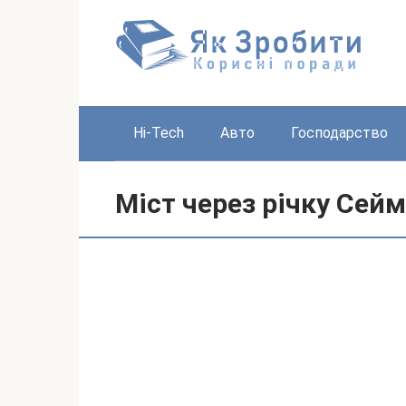
Перейти
до
вмісту
Hi-Tech
Авто
Господарство
Міст через річку Сейм