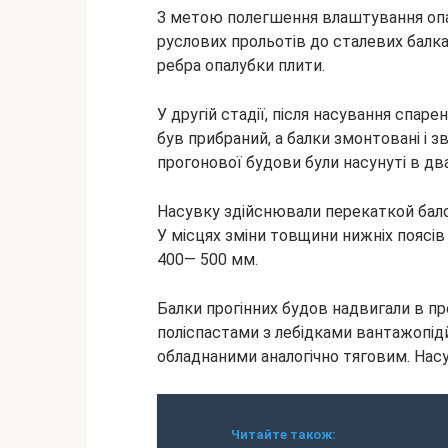
З метою полегшення влаштування опал
руслових прольотів до сталевих балк
ребра опалубки плити.
У другій стадії, після насування спар
був прибраний, а балки змонтовані і 
прогонової будови були насунуті в дв
Насувку здійснювали перекаткой бал
У місцях зміни товщини нижніх поясів
400— 500 мм.
Балки прогінних будов надвигали в 
поліспастами з лебідками вантажопід
обладнаними аналогічно тяговим. Насув
Читайте також: