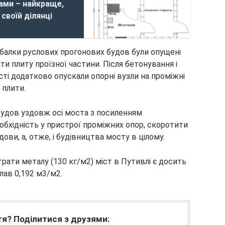
ками – найкраще,
своїй ділянці
і балки руслових прогонових будов були опущені
и плиту проїзної частини. Після бетонування і
ті додатково опускали опорні вузли на проміжні
 плити.
будов уздовж осі моста з посиленням
хідність у пристрої проміжних опор, скоротити
ови, а, отже, і будівництва мосту в цілому.
трати металу (130 кг/м2) міст в Путивлі є досить
лав 0,192 м3/м2.
я? Поділитися з друзями: