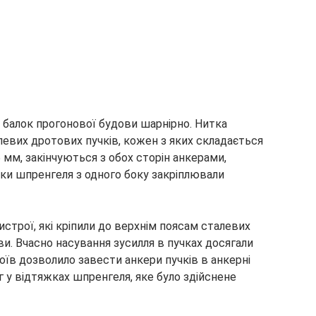
 балок прогонової будови шарнірно. Нитка
левих дротових пучків, кожен з яких складається
 мм, закінчуються з обох сторін анкерами,
чки шпренгеля з одного боку закріплювали
истрої, які кріпили до верхнім поясам сталевих
и. Вчасно насування зусилля в пучках досягали
їв дозволило завести анкери пучків в анкерні
 у відтяжках шпренгеля, яке було здійснене