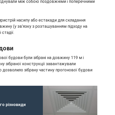
з’єднували між собою поздовжніми і поперечними
ристрій насипу або естакади для складання
вжину (у зв’язку з розташуванням підходу на
 стадії.
удови
ової будови були зібрані на довжину 119 м і
ну зібраної конструкції завантажували
 дозволило зібрану частину прогонової будови
го різновиди