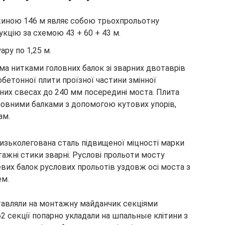
иною 146 м являє собою трьохпрольотну
цію за схемою 43 + 60 + 43 м.
ару по 1,25 м.
ма нитками головних балок зі зварних двотаврів
обетонної плити проїзної частини змінної
них свесах до 240 мм посередині моста. Плита
оловними балками з допомогою кутових упорів,
ам.
изьколегована сталь підвищеної міцності марки
тажні стики зварні. Руслові прольоти мосту
их балок руслових прольотів уздовж осі моста з
ем.
тавляли на монтажну майданчик секціями
2 секції попарно укладали на шпальные клітини з