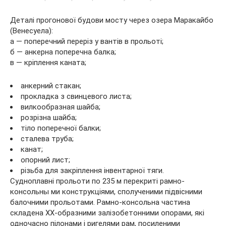
Деталі прогонової будови мосту через озера Маракайбо
(Венесуела):
а — поперечний переріз у вантів в прольоті;
б — анкерна поперечна балка;
в — кріплення каната;
анкерний стакан;
прокладка з свинцевого листа;
вилкообразная шайба;
розрізна шайба;
тіло поперечної балки;
сталева труба;
канат;
опорний лист;
різьба для закріплення інвентарної тяги.
Судноплавні прольоти по 235 м перекриті рамно-
консольны ми конструкціями, сполученими підвісними
балочними прольотами. Рамно-консольна частина
складена ХХ-образними залізобетонними опорами, які
одночасно пілонами і ригелями рам, посиленими