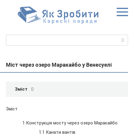
Перейти
до
вмісту
Пошук:
Міст через озеро Маракайбо у Венесуелі
Зміст
Зміст
1 Конструкція мосту через озеро Маракайбо
1.1 Канати вантів