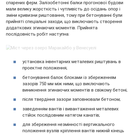
спарених ферм. Залізобетонні балки прогонової будови
мали велику жорсткість і чутливість до осідань опор і
зміни кривизни риштовання, тому при бетонуванні були
прийняті спеціальні заходи, що виключають створення
додаткових згинаючих моментів. Прийнята
послідовність робіт наступна:
установка інвентарних металевих риштувань в
проектне положення;
бетонування балок блоками із збереженням
зазорів 750 мм між ними, що виключають
виникнення згинаючих моментів в свіжому бетоні;
після твердіння зазори заповнювали бетоном;
заведенням вантів і вивантаження металевих
стійок послідовним натягом канатів;
для збереження незмінності вертикального
положення вузлів кріплення вантів нижній кінець