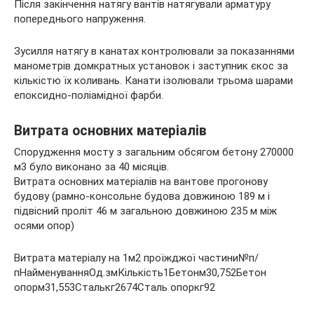
Після закінчення натягу вантів натягували арматуру
попереднього напруження.
Зусилля натягу в канатах контролювали за показаннями
манометрів домкратных установок і заступник єкос за
кількістю їх коливань. Канати ізолювали трьома шарами
епоксидно-поліамідної фарби.
Витрата основних матеріалів
Спорудження мосту з загальним обсягом бетону 270000
м3 було виконано за 40 місяців.
Витрата основних матеріалів на вантове прогонову
будову (рамно-консольне будова довжиною 189 м і
підвісний проліт 46 м загальною довжиною 235 м між
осями опор)
Витрата матеріалу на 1м2 проїжджої частини№п/
пНайменуванняОд.змКількість1Бетонм30,752Бетон
опорм31,553Сталькг2674Сталь опоркг92