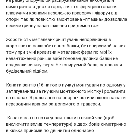
на рамну опору-пілон раскружаливание виконували
симетрично з двох сторін; зняття ферм риштовання
плавучими кранами незалежно праворуч і ліворуч від
опори, так як повністю змонтована «пташка» дозволила
несиметричну навантаження при демонтажі.
Жорсткість металевих риштувань непорівнянна з
жорсткістю залізобетонної балки, бетонируемой на них,
тому при зміні кривизни металевих ферм по мірі їх
навантаження раніше забетоновані ділянки балки не
слідували вигину ферм. Бетонируемой балці задавався
будівельний підйом.
Канати вантів (16 ниток в пучку) монтували по одному у
затягуванням за гнучким монтажного містку і рольганги
на пілонах. З рольгангів на опорні частини пілонів канати
переводили краном за допомогою траверси.
Канати вантів натягували тільки в нічний час (щоб
виключити вплив температури) з двох боків симетрично
в кілька прийомів по дві нитки одночасно.