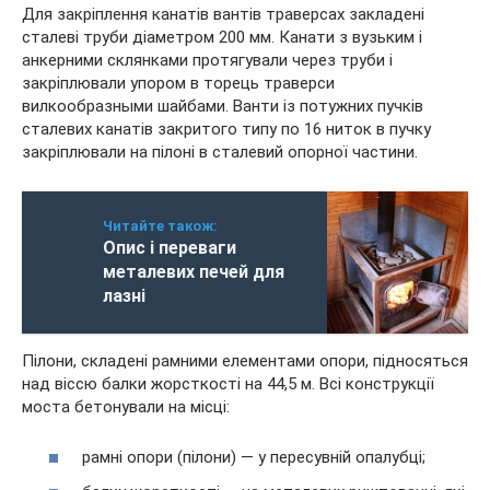
Для закріплення канатів вантів траверсах закладені
сталеві труби діаметром 200 мм. Канати з вузьким і
анкерними склянками протягували через труби і
закріплювали упором в торець траверси
вилкообразными шайбами. Ванти із потужних пучків
сталевих канатів закритого типу по 16 ниток в пучку
закріплювали на пілоні в сталевий опорної частини.
Читайте також:
Опис і переваги
металевих печей для
лазні
Пілони, складені рамними елементами опори, підносяться
над віссю балки жорсткості на 44,5 м. Всі конструкції
моста бетонували на місці:
рамні опори (пілони) — у пересувній опалубці;