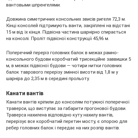
вантовыми шпренгелями.
Довжина симетричних консольних звисів ригеля 72,3 м.
Кінці консолей підтримують ванти, закріплені на відстані
15 м від їх кінця. Підвісна частина шарнірно спирається
на консолі. Проліт підвісної конструкції 45,96 м.
Поперечний переріз головних балок в межах рамно-
консольного будови коробчатий трисекційне заввишки 5
м, в межах підвісної будови — чотири нитки головних
балок таврового перерізу змінної висоти від 1,8 м у
шарніра до 2,35 м в середині прольоту.
Канати вантів
Канати вантів кріпили до консолям потужної поперечної
траверси, що виступає за габарити прогонової будови.
Траверса нахилена відповідно куту нахилу вантів,
перерізує все коробчатий перетин мосту, є опорою для
ребер головних балок і передає на них розпір вантів.