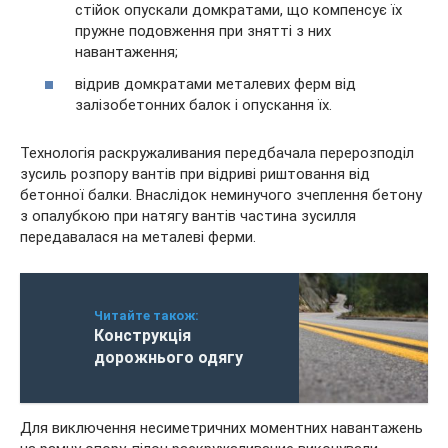
стійок опускали домкратами, що компенсує їх
пружне подовження при знятті з них
навантаження;
відрив домкратами металевих ферм від
залізобетонних балок і опускання їх.
Технологія раскружаливания передбачала перерозподіл
зусиль розпору вантів при відриві риштовання від
бетонної балки. Внаслідок неминучого зчеплення бетону
з опалубкою при натягу вантів частина зусилля
передавалася на металеві ферми.
Читайте також:
Конструкція
дорожнього одягу
Для виключення несиметричних моментних навантажень