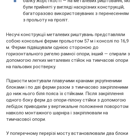
балку жорсткості — на металевих риштованні, які
були прийняті у вигляді наскрізних конструкцій,
багаторазово використовуваних з перенесенням
з прольоту на проліт.
Несучі конструкції металевих риштувань представляли
собою консольні ферми прольотом 57 м і консолі по 16,9
м. Ферми підвішували однією стороною до
горизонтального ригелю рамної опори, інший — спирали з
допомогою легких металевих стійок на тимчасові опори
на пальових ростверку.
Підмости монтували плавучими кранами укрупненими
блоками і по дві ферми разом з тимчасово закріпленими
до ниж нього біля пояса їх стійками. Після закріплення
одного боку ферм до опори-пілону стійки з допомогою
лебідок приводили у вертикальне положення поворотом
навколо монтажного шарніра і закріплювали на
тимчасової опори.
У поперечному перерізі мосту встановлювали два блоки