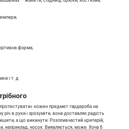
а вішалках – жакети, спідниці, брюки, костюми,
жемпери;
портивна форма;
і і т. д.
трібного
«протестувати» кожен предмет гардероба на
у річ в руки і зрозуміти, вона доставляє радість
лишити, а що викинути. Розпливчастий критерій,
, наприклад, носок. Виявляється, може. Хоча б