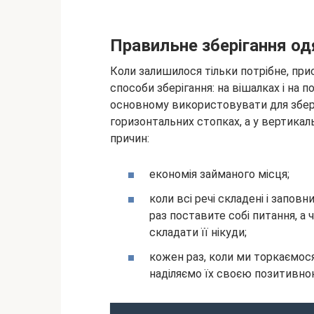
Правильне зберігання од
Коли залишилося тільки потрібне, прис
способи зберігання: на вішалках і на 
основному використовувати для зберіга
горизонтальних стопках, а у вертикал
причин:
економія займаного місця;
коли всі речі складені і запов
раз поставите собі питання, а 
складати її нікуди;
кожен раз, коли ми торкаємося
наділяємо їх своєю позитивн