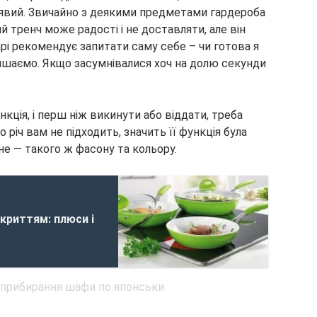
ірявий. Звичайно з деякими предметами гардероба
 тренч може радості і не доставляти, але він
арі рекомендує запитати саму себе – чи готова я
лишаємо. Якщо засумнівалися хоч на долю секунди
нкція, і перш ніж викинути або віддати, треба
 річ вам не підходить, значить її функція була
не — такого ж фасону та кольору.
криттям: плюси і