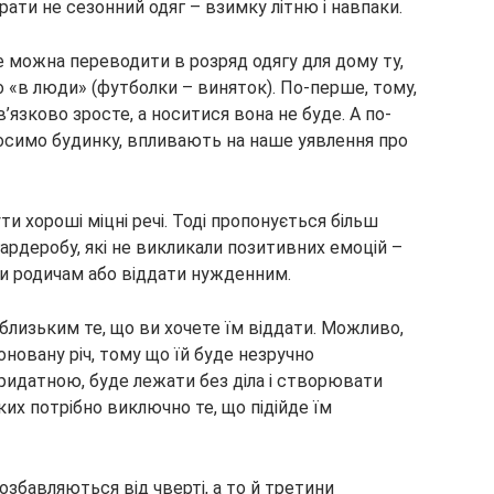
ати не сезонний одяг – взимку літню і навпаки.
 можна переводити в розряд одягу для дому ту,
о «в люди» (футболки – виняток). По-перше, тому,
’язково зросте, а носитися вона не буде. А по-
и носимо будинку, впливають на наше уявлення про
ти хороші міцні речі. Тоді пропонується більш
гардеробу, які не викликали позитивних емоцій –
ти родичам або віддати нужденним.
близьким те, що ви хочете їм віддати. Можливо,
новану річ, тому що їй буде незручно
ридатною, буде лежати без діла і створювати
их потрібно виключно те, що підійде їм
збавляються від чверті, а то й третини