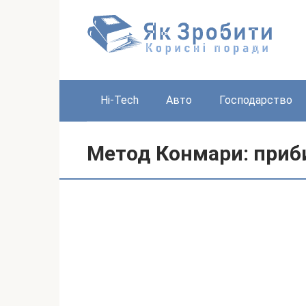
Перейти
до
вмісту
Hi-Tech
Авто
Господарство
Метод Конмари: приб