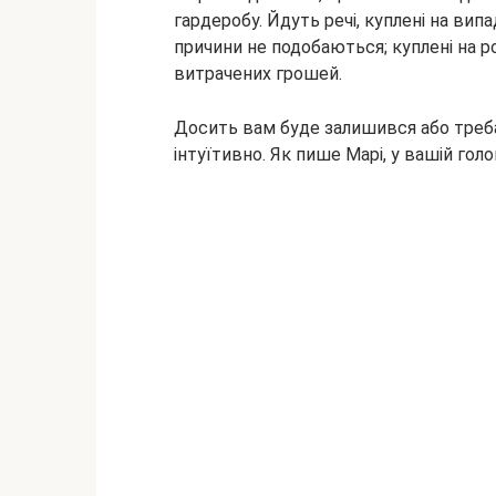
гардеробу. Йдуть речі, куплені на випад
причини не подобаються; куплені на ро
витрачених грошей.
Досить вам буде залишився або треба
інтуїтивно. Як пише Марі, у вашій гол