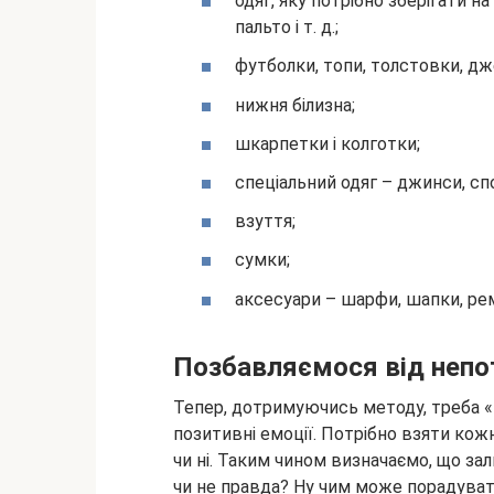
одяг, яку потрібно зберігати н
пальто і т. д.;
футболки, топи, толстовки, д
нижня білизна;
шкарпетки і колготки;
спеціальний одяг – джинси, с
взуття;
сумки;
аксесуари – шарфи, шапки, ремен
Позбавляємося від непо
Тепер, дотримуючись методу, треба 
позитивні емоції. Потрібно взяти кожн
чи ні. Таким чином визначаємо, що за
чи не правда? Ну чим може порадувати