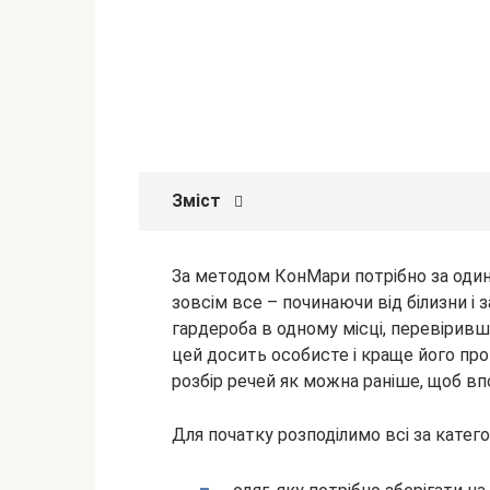
Зміст
За методом КонМари потрібно за один 
зовсім все – починаючи від білизни і
гардероба в одному місці, перевіривш
цей досить особисте і краще
його про
розбір речей як можна раніше, щоб вп
Для початку розподілимо всі за катего