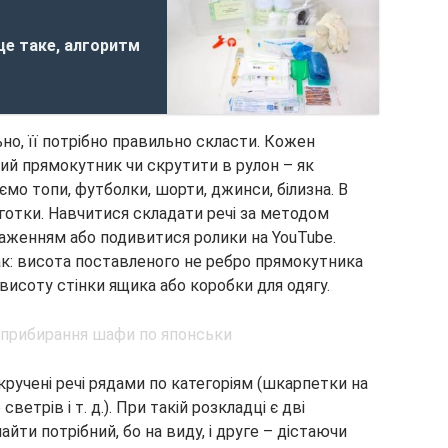
це таке, алгоритм
но, її потрібно правильно скласти. Кожен
ий прямокутник чи скрутити в рулон – як
ємо топи, футболки, шорти, джинси, білизна. В
готки. Навчитися складати речі за методом
женням або подивитися ролики на YouTube.
ак: висота поставленого не ребро прямокутника
исоту стінки ящика або коробки для одягу.
кручені речі рядами по категоріям (шкарпетки на
ветрів і т. д.). При такій розкладці є дві
йти потрібний, бо на виду, і друге – дістаючи