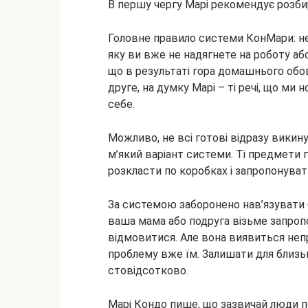
В першу чергу Марі рекомендує розбир
Головне правило системи КонМари: не
яку ви вже не надягнете на роботу аб
що в результаті гора домашнього обов
друге, на думку Марі – ті речі, що м
себе.
Можливо, не всі готові відразу викину
м’який варіант системи. Ті предмети 
розкласти по коробках і запропонува
За системою заборонено нав’язувати 
ваша мама або подруга візьме запропо
відмовитися. Але вона виявиться неп
проблему вже їм. Залишати для близьк
стовідсотково.
Марі Кондо пише, що зазвичай люди по