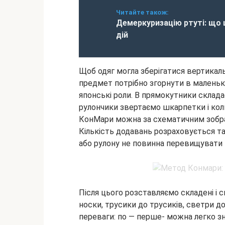
Читайте також:
Демеркуризацію ртуті: що 
дій
Щоб одяг могла зберігатися вертикаль
предмет потрібно згорнути в маленьк
японські роли. В прямокутники склада
рулончики звертаємо шкарпетки і кол
КонМари можна за схематичним зобра
Кількість додавань розраховується т
або рулону не повинна перевищувати в
Після цього розставляємо складені і с
носки, трусики до трусиків, светри до с
переваги: по — перше- можна легко зна