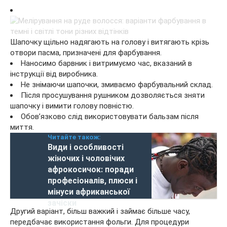
Шапочку щільно надягають на голову і витягають крізь
отвори пасма, призначені для фарбування.
Наносимо барвник і витримуємо час, вказаний в
інструкції від виробника.
Не знімаючи шапочки, змиваємо фарбувальний склад.
Після просушування рушником дозволяється зняти
шапочку і вимити голову повністю.
Обов’язково слід використовувати бальзам після
миття.
Читайте також:
Види і особливості
жіночих і чоловічих
афрокосичок: поради
професіоналів, плюси і
мінуси африканської
зачіски
Другий варіант, більш важкий і займає більше часу,
передбачає використання фольги. Для процедури