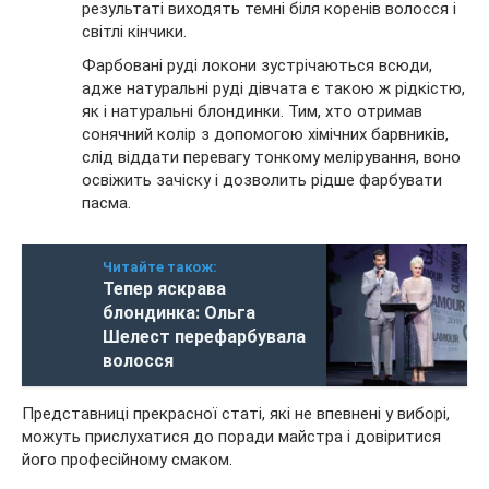
результаті виходять темні біля коренів волосся і
світлі кінчики.
Фарбовані руді локони зустрічаються всюди,
адже натуральні руді дівчата є такою ж рідкістю,
як і натуральні блондинки. Тим, хто отримав
сонячний колір з допомогою хімічних барвників,
слід віддати перевагу тонкому мелірування, воно
освіжить зачіску і дозволить рідше фарбувати
пасма.
Читайте також:
Тепер яскрава
блондинка: Ольга
Шелест перефарбувала
волосся
Представниці прекрасної статі, які не впевнені у виборі,
можуть прислухатися до поради майстра і довіритися
його професійному смаком.