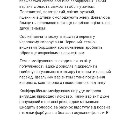
вважається світле або біле забарвлення. Такий
варіант додасть свіжості і обсягу зачісці.
Попелястий, золотистий, світло-русявий,
пшеничні відтінки омолоджують жінку. Шевелюра
блищить, переливається, що незмінно оцінять всі
друзі і знайомі.
Сміливі дівчата можуть віддати перевагу
червоному колорування. Червоний, темно-
вишневий, бордовий або коньячний зроблять
образ ще яскравішим і насиченішим.
Темне мелірування знаходиться на піку
популярності, адже дозволяє підкреслити
глибину натурального кольору і створити плавний
перехід. Ідеальним варіантом стане поєднання
кавового, каштанового і шоколадного відтінку.
Каліфорнійське мелірування на руде волосся
виглядає природно і яскраво. Такий варіант дуже
популярний в останні роки, адже мінімально
шкодить волоссю за рахунок відступу від коренів
і техніки фарбування без застосування фольги. В