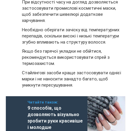
При відсутності часу на догляд дозволяється
застосовувати промислові косметичні маски,
щоб забезпечити шевелюрі додаткове
харчування.
Необхідно оберігати зачіску від температурних
перепадів, оскільки високі і низькі температури
згубно впливають на структуру волосся.
Якщо без гарячої укладки не обійтися,
рекомендується використовувати спрей з
термозахистом.
Стайлінгові засоби краще застосовувати однієї
марки і не наносити занадто багато, щоб
уникнути пересушування.
Читайте також:
9 способів, що
дозволяють візуально
зробити руки красивіше
і молодше