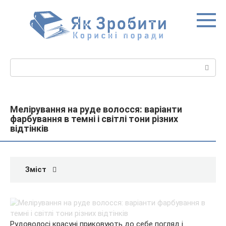
Перейти
до
вмісту
Пошук:
Мелірування на руде волосся: варіанти
фарбування в темні і світлі тони різних
відтінків
Зміст
Рудоволосі красуні приковують до себе погляд і