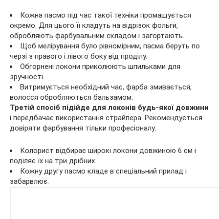
Кожна пасмо під час такої техніки промащується
окремо. Для цього її кладуть на відрізок фольги,
обробляють фарбувальним складом і загортають.
Щоб мелірування було рівномірним, пасма беруть по
черзі з правого і лівого боку від проділу.
Обгорнені локони приколюють шпильками для
зручності.
Витримується необхідний час, фарба змивається,
волосся обробляються бальзамом.
Третій спосіб підійде для локонів будь-якої довжини
і передбачає використання страйпера. Рекомендується
довіряти фарбування тільки професіоналу:
Колорист відбирає широкі локони довжиною 6 см і
поділяє їх на три дрібних.
Кожну другу пасмо кладе в спеціальний прилад і
забарвлює.