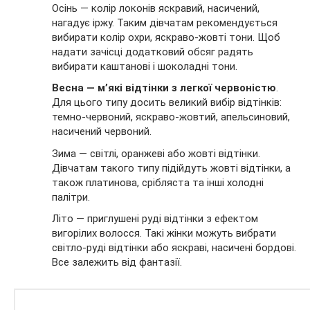
Осінь — колір локонів яскравий, насичений,
нагадує іржу. Таким дівчатам рекомендується
вибирати колір охри, яскраво-жовті тони. Щоб
надати зачісці додатковий обсяг радять
вибирати каштанові і шоколадні тони.
Весна — м’які відтінки з легкої червоністю
.
Для цього типу досить великий вибір відтінків:
темно-червоний, яскраво-жовтий, апельсиновий,
насичений червоний.
Зима — світлі, оранжеві або жовті відтінки.
Дівчатам такого типу підійдуть жовті відтінки, а
також платинова, срібляста та інші холодні
палітри.
Літо — приглушені руді відтінки з ефектом
вигорілих волосся. Такі жінки можуть вибрати
світло-руді відтінки або яскраві, насичені бордові.
Все залежить від фантазії.