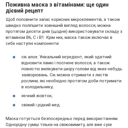
Поживна маска з вітамінами: ще один
дієвий рецепт
Щоб поповнити запас корисних мікроелементів, а також
швидко поліпшити зовнішній вигляд волосся, можна
протягом десяти днів (щодня) використовувати складу з
вітаміном B6, C і B1. Крім них, маска також включає в
себе наступні компоненти:
сік алое. Унікальний інгредієнт, який здатний
відновити ламкі і посічене волосся, а також
повністю вилікувати шкіру голови від яких-небудь
захворювань. Сік можна отримати з листів
рослини, які необхідно протягом доби потримати
в холодильнику;
яєчний жовток;
свіжий і рідкий мед.
Маска готується безпосередньо перед використанням.
Однорідну суміш тільки на свіжовимиту, але вже сухе