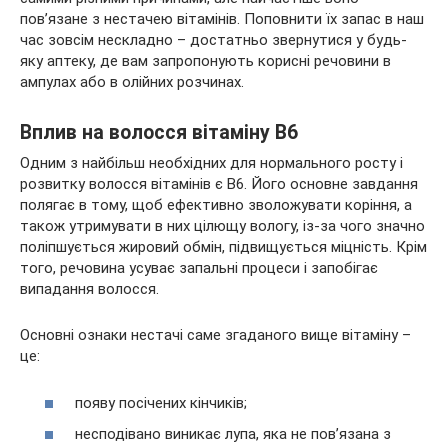
пов’язане з нестачею вітамінів. Поповнити їх запас в наш
час зовсім нескладно – достатньо звернутися у будь-
яку аптеку, де вам
запропонують корисні речовини в
ампулах або в олійних розчинах.
Вплив на волосся вітаміну B6
Одним з найбільш необхідних для нормального росту і
розвитку волосся вітамінів є B6. Його основне завдання
полягає в тому, щоб ефективно зволожувати коріння, а
також утримувати в них цілющу вологу, із-за чого значно
поліпшується жировий обмін, підвищується міцність. Крім
того, речовина усуває запальні процеси і запобігає
випадання волосся.
Основні ознаки нестачі саме згаданого вище вітаміну –
це:
появу посічених кінчиків;
несподівано виникає лупа, яка не пов’язана з