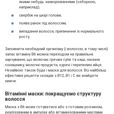
якими-небудь захворюваннями (себореєю,
наприклад);
свербіж на шкірі голови;
поява ранок під волоссям;
випадання волосся, припинення їх нормального
росту.
Заповнити необхідний організму (і волоссю, в тому числі)
запас вітаміну B6 можна переходом на правильне
харчування, що включає гречані супи та каші, насіння
соняшнику, молочні продукти, курячі і перепелині яйця.
Незайвою також буде і маска для волосся. Всі найбільш
ефективні рецепти складів з B12, B1 і C ви знайдете
нижче.
Вітамінні маски: покращуємо структуру
волосся
Маска з B6 може готуватися або з готовим розчином,
реалізованим в ампулах або вітамінізованими маслами.