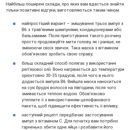
Найбільш поширені склади, про яких вам вдасться знайти
тільки позитивні відгуки, виготовляються таким чином:
найпростіший варіант – змішування трьох ампул з
B6 з трав’яними шампунями, кондиціонерами або
бальзамами. Після приготування такого розчину
просто продовжуйте мити голову, як і раніше, не
змінюючи своїх звичок. Така маска з вітаміном
обов’язково зробить свою справу;
більш складний спосіб полягає у використанні
реп’яхової олії. Воно нагрівається до температури
орієнтовно 30-35 градусів, після чого в нього
додається ампула B6. Вийшла маска наноситься
на сухі брудні волосся на півгодини, після чого
змивається теплою водою. Обов’язково
утеплите її з використанням целофанового
пакета, щоб підвищити ефективність її впливу;
наступний рецепт передбачає застосування
ампул з вітаміном C. Для початку вам потрібно
гарненько збити одне яйце і розбавити його