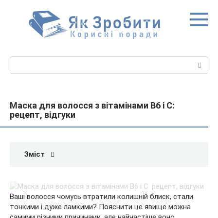
Перейти
до
вмісту
Пошук:
Маска для волосся з вітамінами В6 і С:
рецепт, відгуки
Зміст
Ваші волосся чомусь втратили колишній блиск, стали
тонкими і дуже ламкими? Пояснити це явище можна
самими різними причинами, але найчастіше воно