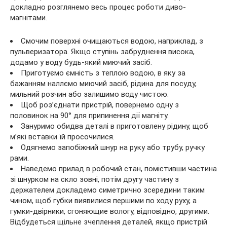
докладно розглянемо весь процес роботи диво-
магнітами.
Смочим поверхні очищаються водою, наприклад, з
пульверизатора. Якщо ступінь забруднення висока,
додамо у воду будь-який миючий засіб.
Приготуємо ємність з теплою водою, в яку за
бажанням наллємо миючий засіб, рідина для посуду,
мильний розчин або залишимо воду чистою.
Щоб роз’єднати пристрій, повернемо одну з
половинок на 90° для припинення дії магніту.
Зануримо обидва деталі в приготовлену рідину, щоб
м’які вставки їй просочилися.
Одягнемо запобіжний шнур на руку або трубу, ручку
рами.
Наведемо прилад в робочий стан, помістивши частина
зі шнурком на скло зовні, потім другу частину з
держателем докладемо симетрично зсередини таким
чином, щоб губки виявилися першими по ходу руху, а
гумки-двірники, сгоняющие вологу, відповідно, другими.
Відбудеться щільне зчеплення деталей, якщо пристрій