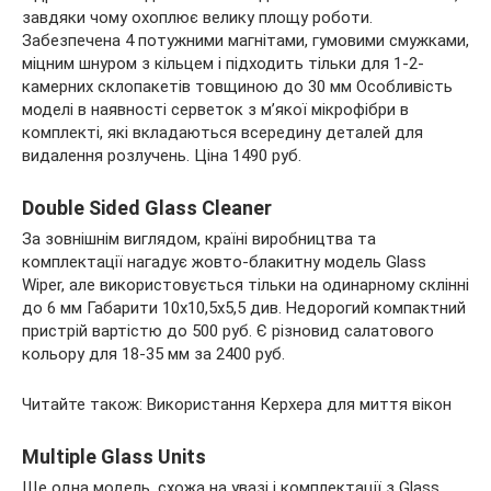
завдяки чому охоплює велику площу роботи.
Забезпечена 4 потужними магнітами, гумовими смужками,
міцним шнуром з кільцем і підходить тільки для 1-2-
камерних склопакетів товщиною до 30 мм Особливість
моделі в наявності серветок з м’якої мікрофібри в
комплекті, які вкладаються всередину деталей для
видалення розлучень. Ціна 1490 руб.
Double Sided Glass Cleaner
За зовнішнім виглядом, країні виробництва та
комплектації нагадує жовто-блакитну модель Glass
Wiper, але використовується тільки на одинарному склінні
до 6 мм Габарити 10х10,5х5,5 див. Недорогий компактний
пристрій вартістю до 500 руб. Є різновид салатового
кольору для 18-35 мм за 2400 руб.
Читайте також: Використання Керхера для миття вікон
Multiple Glass Units
Ще одна модель, схожа на увазі і комплектації з Glass