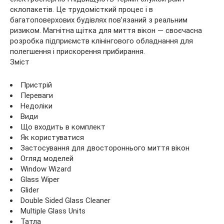
склопакетів. Це трудомісткий процес і в
багатоповерхових будівлях пов’язаний з
реальним
ризиком. Магнітна щітка для миття вікон — своєчасна
розробка підприємств клінінгового обладнання для
полегшення і прискорення прибирання.
Зміст
Пристрій
Переваги
Недоліки
Види
Що входить в комплект
Як користуватися
Застосування для двостороннього миття вікон
Огляд моделей
Window Wizard
Glass Wiper
Glider
Double Sided Glass Cleaner
Multiple Glass Units
Татла