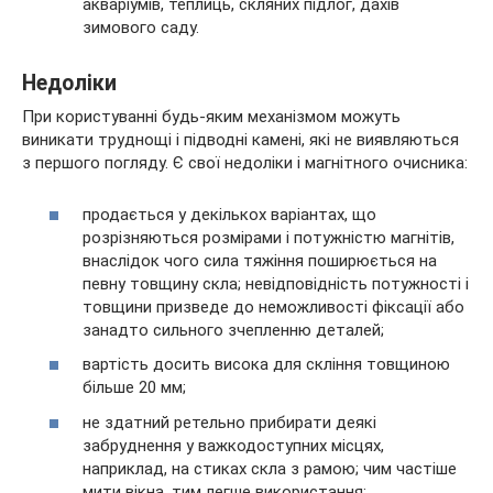
акваріумів, теплиць, скляних підлог, дахів
зимового саду.
Недоліки
При користуванні будь-яким механізмом можуть
виникати труднощі і підводні камені, які не виявляються
з першого погляду. Є свої недоліки і магнітного очисника:
продається у декількох варіантах, що
розрізняються розмірами і потужністю магнітів,
внаслідок чого сила тяжіння поширюється на
певну товщину скла; невідповідність потужності і
товщини призведе до неможливості фіксації або
занадто сильного зчепленню деталей;
вартість досить висока для скління товщиною
більше 20 мм;
не здатний ретельно прибирати деякі
забруднення у важкодоступних місцях,
наприклад, на стиках скла з рамою; чим частіше
мити вікна, тим легше використання;