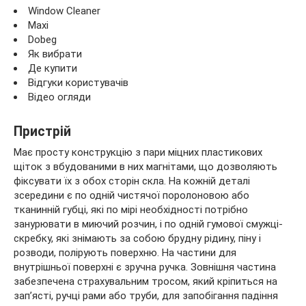
Window Cleaner
Maxi
Dobeg
Як вибрати
Де купити
Відгуки користувачів
Відео огляди
Пристрій
Має просту конструкцію з пари міцних пластикових
щіток з вбудованими в них магнітами, що дозволяють
фіксувати їх з обох сторін скла. На кожній деталі
зсередини є по одній чистячої поролоновою або
тканинній губці, які по мірі необхідності потрібно
занурювати в миючий розчин, і по одній гумової смужці-
скребку, які знімають за собою брудну рідину, піну і
розводи, полірують поверхню. На частини для
внутрішньої поверхні є зручна ручка. Зовнішня частина
забезпечена страхувальним тросом, який кріпиться на
зап’ясті, ручці рами або труби, для запобігання падіння