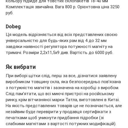
кольору підійде для товстих склопакетів 18-40 мм
Комплектація звичайна. Вага 800 р. Орієнтовна ціна 3250
руб.
Dobeg
Ця модель відрізняється від всіх представлених своєю
універсальністю для будь-яких рам від 4 до 32 мм
завдяки наявності регулятора потужності магніту на
тримачі. Розміри 2,2х11,5х9 див. Вартість до 6000 руб.
Як вибрати
При виборі щітки слід, перш за все, дізнатися заявлену
виробником товщину скла, яка безпосередньо пов’язана
з потужністю магнітів і зазначена на коробці з виробом.
Слід пам’ятати, що всі миючі пристрої на російському
ринку, крім вітчизняної марки Татла, виготовлені в Китаї.
На якість представлених товарів це не позначається, але
незайвим буде перевірити у продавця сертифікати з
печатками щоб уникнути придбання підробки (зі
слабкими магнітами з вартості потужних модифікацій).