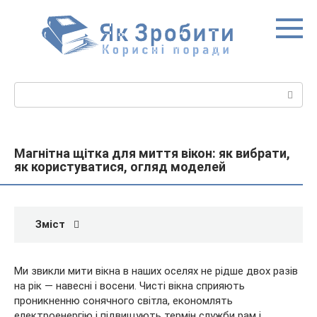
Перейти
до
вмісту
Пошук:
Магнітна щітка для миття вікон: як вибрати,
як користуватися, огляд моделей
Зміст
Ми звикли мити вікна в наших оселях не рідше двох разів
на рік — навесні і восени. Чисті вікна сприяють
проникненню сонячного світла, економлять
електроенергію і підвищують термін служби рам і