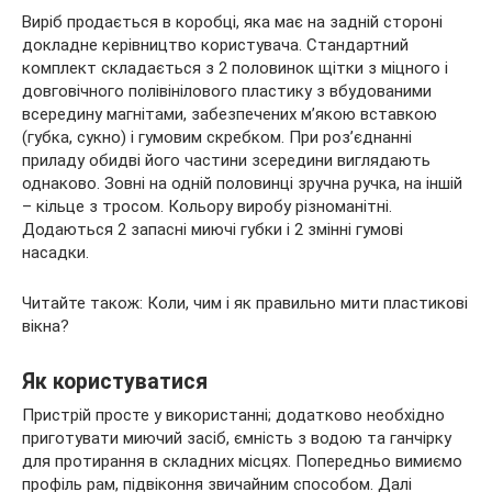
Виріб продається в коробці, яка має на задній стороні
докладне керівництво користувача. Стандартний
комплект складається з 2 половинок щітки з міцного і
довговічного полівінілового пластику з вбудованими
всередину магнітами, забезпечених м’якою вставкою
(губка, сукно) і гумовим скребком. При роз’єднанні
приладу обидві його частини зсередини виглядають
однаково. Зовні на одній половинці зручна ручка, на іншій
– кільце з тросом. Кольору виробу різноманітні.
Додаються 2 запасні миючі губки і 2 змінні гумові
насадки.
Читайте також: Коли, чим і як правильно мити пластикові
вікна?
Як користуватися
Пристрій просте у використанні; додатково необхідно
приготувати миючий засіб, ємність з водою та ганчірку
для протирання в складних місцях. Попередньо вимиємо
профіль рам, підвіконня звичайним способом. Далі