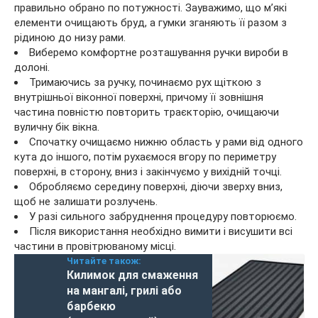
правильно обрано по потужності. Зауважимо, що м’які
елементи очищають бруд, а гумки зганяють її разом з
рідиною до низу рами.
Виберемо комфортне розташування ручки вироби в
долоні.
Тримаючись за ручку, починаємо рух щіткою з
внутрішньої віконної поверхні, причому її зовнішня
частина повністю повторить траєкторію, очищаючи
вуличну бік вікна.
Спочатку очищаємо нижню область у рами від одного
кута до іншого, потім рухаємося вгору по периметру
поверхні, в сторону, вниз і закінчуємо у вихідній точці.
Обробляємо середину поверхні, діючи зверху вниз,
щоб не залишати розлучень.
У разі сильного забруднення процедуру повторюємо.
Після використання необхідно вимити і висушити всі
частини в провітрюваному місці.
Читайте також:
Килимок для смаження
на мангалі, грилі або
барбекю