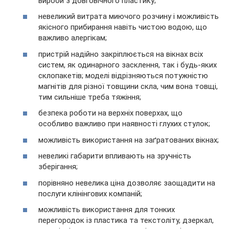
вироби з довговічного пластику;
невеликий витрата миючого розчину і можливість
якісного прибирання навіть чистою водою, що
важливо алергікам;
пристрій надійно закріплюється на вікнах всіх
систем, як одинарного засклення, так і будь-яких
склопакетів; моделі відрізняються потужністю
магнітів для різної товщини скла, чим вона товщі,
тим сильніше треба тяжіння;
безпека роботи на верхніх поверхах, що
особливо важливо при наявності глухих стулок;
можливість використання на заґратованих вікнах;
невеликі габарити впливають на зручність
зберігання;
порівняно невелика ціна дозволяє заощадити на
послуги клінінгових компаній;
можливість використання для тонких
перегородок із пластика та текстоліту, дзеркал,