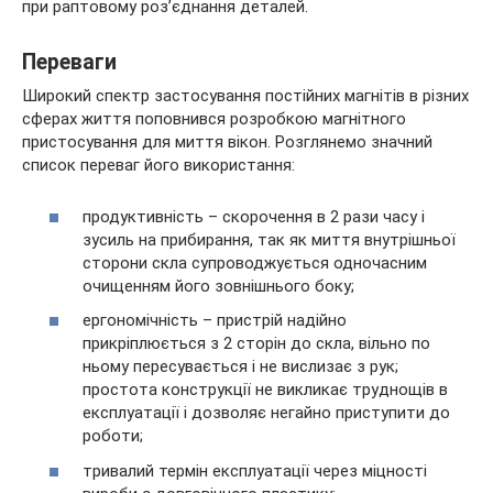
при раптовому роз’єднання деталей.
Переваги
Широкий спектр застосування постійних магнітів в різних
сферах життя поповнився розробкою магнітного
пристосування для миття вікон. Розглянемо значний
список переваг його використання:
продуктивність – скорочення в 2 рази часу і
зусиль на прибирання, так як миття внутрішньої
сторони скла супроводжується одночасним
очищенням його зовнішнього боку;
ергономічність – пристрій надійно
прикріплюється з 2 сторін до скла, вільно по
ньому пересувається і не вислизає з рук;
простота конструкції не викликає труднощів в
експлуатації і дозволяє негайно приступити до
роботи;
тривалий термін експлуатації через міцності