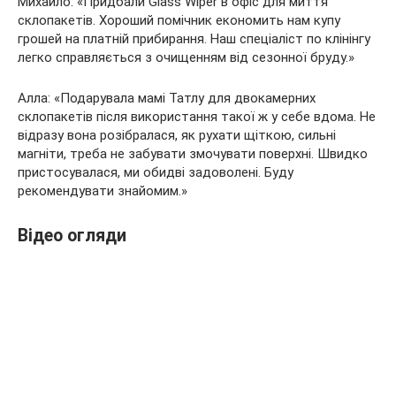
Михайло: «Придбали Glass Wiper в офіс для миття
склопакетів. Хороший помічник економить нам купу
грошей на платній прибирання. Наш спеціаліст по клінінгу
легко справляється з очищенням від сезонної бруду.»
Алла: «Подарувала мамі Татлу для двокамерних
склопакетів після використання такої ж у себе вдома. Не
відразу вона розібралася, як рухати щіткою, сильні
магніти, треба не забувати змочувати поверхні. Швидко
пристосувалася, ми обидві задоволені. Буду
рекомендувати знайомим.»
Відео огляди