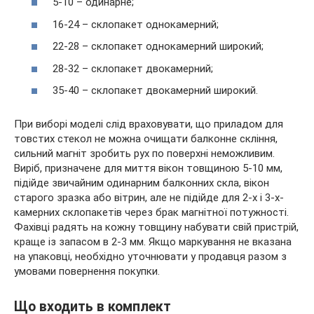
5-10 – одинарне;
16-24 – склопакет однокамерний;
22-28 – склопакет однокамерний широкий;
28-32 – склопакет двокамерний;
35-40 – склопакет двокамерний широкий.
При виборі моделі слід враховувати, що приладом для
товстих стекол не можна очищати балконне скління,
сильний магніт зробить рух по поверхні неможливим.
Виріб, призначене для миття вікон товщиною 5-10 мм,
підійде звичайним одинарним балконних скла, вікон
старого зразка або вітрин, але не підійде для 2-х і 3-х-
камерних склопакетів через брак магнітної потужності.
Фахівці радять на кожну товщину набувати свій пристрій,
краще із запасом в 2-3 мм. Якщо маркування не вказана
на упаковці, необхідно уточнювати у продавця разом з
умовами повернення покупки.
Що входить в комплект