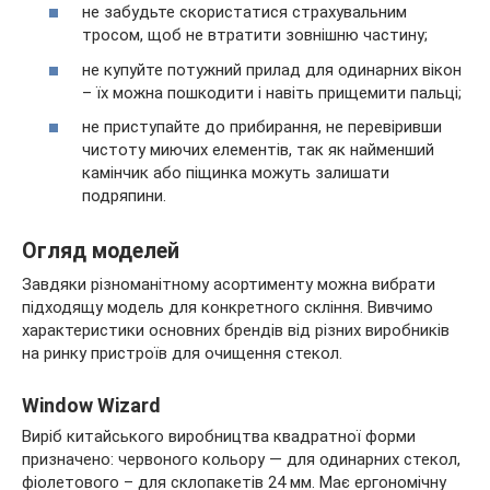
не забудьте скористатися страхувальним
тросом, щоб не втратити зовнішню частину;
не купуйте потужний прилад для одинарних вікон
– їх можна пошкодити і навіть прищемити пальці;
не приступайте до прибирання, не перевіривши
чистоту миючих елементів, так як найменший
камінчик або піщинка можуть залишати
подряпини.
Огляд моделей
Завдяки різноманітному асортименту можна вибрати
підходящу модель для конкретного скління. Вивчимо
характеристики основних брендів від різних виробників
на ринку пристроїв для очищення стекол.
Window Wizard
Виріб китайського виробництва квадратної форми
призначено: червоного кольору — для одинарних стекол,
фіолетового – для склопакетів 24 мм. Має ергономічну