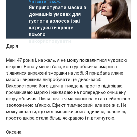
Читайте також:
Як приготувати маски в
домашніх умовах для
густоти волосся і які
інгредієнти краще
всього
використовувати
Дар’я
Мені 47 років і, на жаль, я не можу похвалитися чудовою
шкірою. Вона у мене в’яла, контур обличчя змарнів і
з’явилися виражені зморшки на лобі. Я придбала лляне
масло і вирішила випробувати це диво-засіб.
Використовую його двічі в тиждень просто підігріваю,
промакиваю марлю і накладаю на попередньо очищену
шкіру обличчя. Після зняття маски шкіра стає неймовірно
зволоженою м’якою. Ефект тимчасовий, але все ж є. Не
можу сказати, що мої зморшки розгладилися, зовсім ні,
просто шкіра стала більш яскравою і підтягнутою.
Оксана