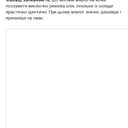
Фахівці запевняють
, що якісним аналогом може
послужити виключно рижієва олія, оскільки їх склади
практично ідентичні. При цьому аналог значно дешевше і
приємніше на смак.