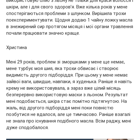
Використовую олію з льону не тільки для краси волосся і
шкіри, але і для свого здоров’я. Вже кілька років у мене
спостерігаються проблеми з шлунком. Вирішила трохи
поекспериментувати. Щодня додаю 1 чайну ложку масла
в знежирений сир протягом місяця і мої органи травлення
почали працювати значно краще.
Христина
Мені 29 років, проблем зі зморшками у мене ще немає,
мене турбує моя шия, яка трохи обвисає і створює
видимість другого підборіддя. При цьому у мене немає
зайвої ваги, швидше, навпаки, я худенька. Раніше я навіть
крему не використовувала, а зараз вже цілий місяць
безперервно використовую маски з льоном. Результат
мені подобається, шкіра стає помітно підтягнутою. На
жаль, від другого підборіддя мені поки повністю
позбутися не вдалося, але це тимчасово. Раніше взагалі
не знала про існування подібного масла. Всім раджу, мені
дуже сподобалося.