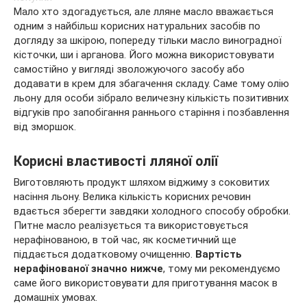
Мало хто здогадується, але лляне масло вважається
одним з найбільш корисних натуральних засобів по
догляду за шкірою, попереду тільки масло виноградної
кісточки, ши і арганова. Його можна використовувати
самостійно у вигляді зволожуючого засобу або
додавати в крем для
збагачення складу. Саме тому олію
льону для особи зібрало величезну кількість позитивних
відгуків про запобігання раннього старіння і позбавлення
від зморшок.
Корисні властивості лляної олії
Виготовляють продукт шляхом віджиму з соковитих
насіння льону. Велика кількість корисних речовин
вдається зберегти завдяки холодного способу обробки.
Питне масло реалізується та використовується
нерафінованою, в той час, як косметичний ще
піддається додатковому очищенню.
Вартість
нерафінованої значно нижче
, тому ми рекомендуємо
саме його використовувати для приготування масок в
домашніх умовах.