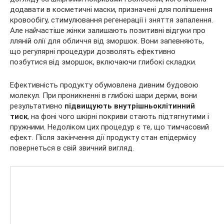
додавати в косметичні маски, призначені для поліпшення
кровообігу, стимулювання регенерації і зняття запалення.
Але найчастіше жінки залишають позитивні відгуки про
лляній олії для обличчя від зморшок. Вони запевняють,
що регулярні процедури дозволять ефективно
позбутися від зморшок, включаючи глибокі складки.
Ефективність продукту обумовлена дивним будовою
молекул. При проникненні в глибокі шари дерми, вони
результативно
підвищують внутрішньоклітинний
тиск
, на фоні чого шкірні покриви стають підтягнутими і
пружними. Недоліком цих процедур є те, що тимчасовий
ефект. Після закінчення дії продукту стан епідермісу
повернеться в свій звичний вигляд.