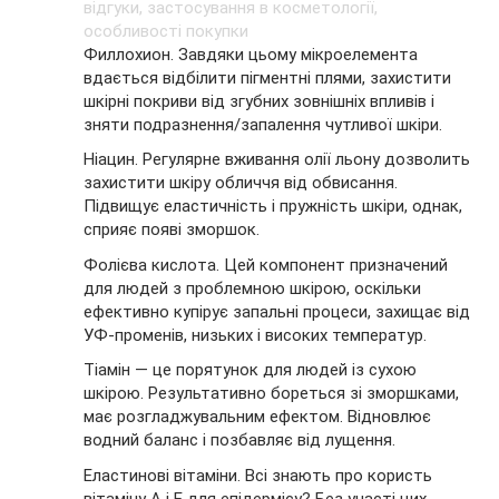
Филлохион. Завдяки цьому мікроелемента
вдається відбілити пігментні плями, захистити
шкірні покриви від згубних зовнішніх впливів і
зняти подразнення/запалення чутливої шкіри.
Ніацин. Регулярне вживання олії льону дозволить
захистити шкіру обличчя від обвисання.
Підвищує еластичність і пружність шкіри, однак,
сприяє появі зморшок.
Фолієва кислота. Цей компонент призначений
для людей з проблемною шкірою, оскільки
ефективно купірує запальні процеси, захищає від
УФ-променів, низьких і високих температур.
Тіамін — це порятунок для людей із сухою
шкірою. Результативно бореться зі зморшками,
має розгладжувальним ефектом. Відновлює
водний баланс і позбавляє від лущення.
Еластинові вітаміни. Всі знають про користь
вітаміну А і Е для епідермісу? Без участі цих