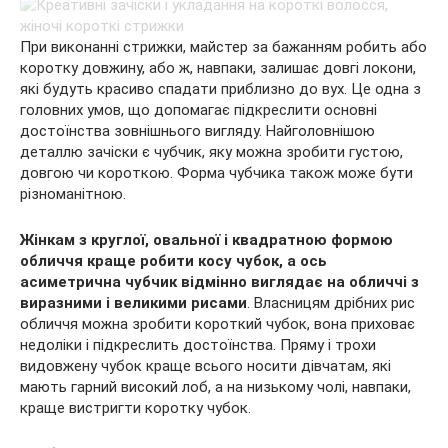
При виконанні стрижки, майстер за бажанням робить або
коротку довжину, або ж, навпаки, залишає довгі локони,
які будуть красиво спадати приблизно до вух. Це одна з
головних умов, що допомагає підкреслити основні
достоїнства зовнішнього вигляду. Найголовнішою
деталлю зачіски є чубчик, яку можна зробити густою,
довгою чи короткою. Форма чубчика також може бути
різноманітною.
Жінкам з круглої, овальної і квадратною формою
обличчя краще робити косу чубок, а ось
асиметрична чубчик відмінно виглядає на обличчі з
виразними і великими рисами
. Власницям дрібних рис
обличчя можна зробити короткий чубок, вона приховає
недоліки і підкреслить достоїнства. Пряму і трохи
видовжену чубок краще всього носити дівчатам, які
мають гарний високий лоб, а на низькому чолі, навпаки,
краще вистригти коротку чубок.