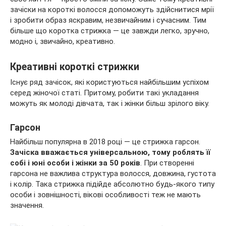
зачіски на короткі волосся допоможуть здійснитися мрії
і зробити образ яскравим, незвичайним і сучасним. Тим
більше що коротка стрижка — це завжди легко, зручно,
модно
і, звичайно, креативно.
Креативні короткі стрижки
Існує ряд зачісок, які користуються найбільшим успіхом
серед жіночої статі. Притому, робити такі укладання
можуть як молоді дівчата, так і жінки більш зрілого віку.
Гарсон
Найбільш популярна в 2018 році — це стрижка гарсон.
Зачіска вважається універсальною, тому роблять її
собі і юні особи і жінки за 50 років
. При створенні
гарсона не важлива структура волосся, довжина, густота
і колір. Така стрижка підійде абсолютно будь-якого типу
особи і зовнішності, вікові особливості теж не мають
значення.