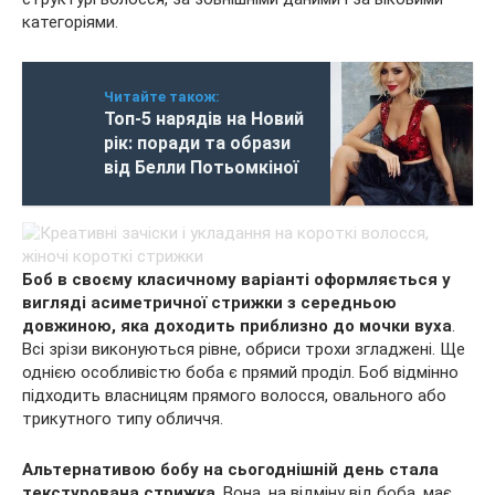
категоріями.
Читайте також:
Топ-5 нарядів на Новий
рік: поради та образи
від Белли Потьомкіної
Боб в своєму класичному варіанті оформляється у
вигляді асиметричної стрижки з середньою
довжиною, яка доходить приблизно до мочки вуха
.
Всі зрізи виконуються рівне, обриси трохи згладжені. Ще
однією особливістю боба є прямий проділ. Боб відмінно
підходить власницям прямого волосся, овального або
трикутного типу обличчя.
Альтернативою бобу на сьогоднішній день стала
текстурована стрижка
. Вона, на відміну від боба, має