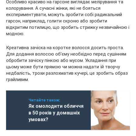
Особливо красиво на гарсоне виглядає мелірування та
колорування. А сучасні жінки, які не бояться
експериментувати, можуть зробити собі радикальний
гарсон, наприклад, голити скроню або зробити
відкритим потилицю, що зробить стрижку незвичайною і
модною.
Креативна зачіска на коротке волосся досить проста.
Для додання волоссю об’єму необхідно перед сушінням
обробити зачіску пінкою або мусом. Укладання при
цьому може бути прямою чи можна надати їй творчу
недбалість, трохи разлохматив кучері, це зробить образ
грайливим.
Читайте також:
Як омолодити обличчя
в 50 років у домашніх
умовах?