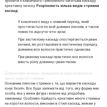
зробити з класичного і улюбленого багатьма каскаду
креативну зачіску.
Розрізняють кілька видів стрижки
каскад:
У класичного виду є плавний перехід, який
простягається по всій довжині локонів, а також
повністю відсутні чіткі зрізи.
При застиглому каскаді спостерігаються рвані
кінчики, які розташовані в хаотичному порядку,
довжина всіх волосся практично однакова.
При рваному каскаді практично все волосся
мають різну довжину і рвані пасма.
Основним плюсом стрижки є те, що варіантів каскаду
існує безліч. Все буде залежати від того, яку форму має
особа, яка у жінки фігура і власне від уподобань
замовниці. Особливо підійдуть креативні жіночі стрижки
на коротке волосся, виконані в стилі каскад, жінкам у