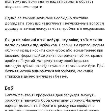
віці, тому що вони здатні надати свіжість образу і
візуально омолодити.
Однак, за такими зачісками необхідно постійно
доглядати, тому що недоглянуті і неуложенные волосся
додадуть зачісці неакуратність, зроблять її некрасивою.
Якщо на обличчі є які-небудь недоліки, то їх можна
легко сховати під чубчиком
. Власницям круглої форми
обличчя краще носити косу чубок або асиметричну, при
овальної формі підійде рівне пострижена чубчик, краще
зробити її густий. На трикутному особі ідеально
виглядає чубчик, яка підстрижена трохи нижче брів. При
бажанні можна відмовитися від чубчика, каскадна
стрижка відмінно виглядає і без неї.
Боб
Багата фантазія і професійні дані перукаря зможуть
зробити зі звичного боба креативну стрижку. Численні
варіації дозволять вибрати стрижку, яка підійде по
структурі волосся, за зовнішніми даними і за віковими