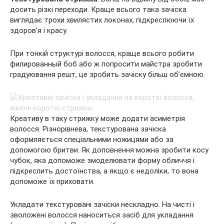
досить різкі переходи. Краще всього така зачіска
виглядає трохи хвилястих локонах, підкреслюючи їх
здоров’я і красу.
При тонкій структурі волосся, краще всього робити
филированный боб або ж попросити майстра зробити
градуювання решт, це зробить зачіску більш об’ємною.
Креативу в таку стрижку може додати асиметрія
волосся. Різнорівнева, текстурована зачіска
оформляється спеціальними ножицями або за
допомогою бритви. Як доповнення можна зробити косу
чубок, яка допоможе змоделювати форму обличчя і
підкреслить достоїнства, а якщо є недоліки, то вона
допоможе їх приховати.
Укладати текстуровані зачіски нескладно. На чисті і
зволожені волосся наноситься засіб для укладання