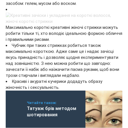
засобом: гелем, мусом або воском.
Максимально короткі креативні жіночі стрижки можуть
робити тільки ті, хто володіє ідеальною формою обличчя
і правильними рисами.
Чубчик при таких стрижках робиться також
максимально короткою. Адже саме це і надає зачісці
якусь принадність і дозволяє щодня експериментувати
над зовнішністю. З нею можна робити що завгодно:
зачесати її набік або наїжачити пасма руками, щоб вони
трохи стирчали і виглядали недбало.
Красиві і акуратні кучерики додадуть образу
жіночність і сексуальність.
Читайте також:
Татуаж брів методом
шотирования