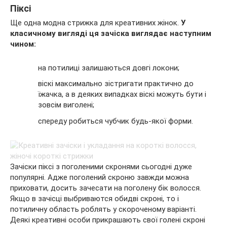
Піксі
Ще одна модна стрижка для креативних жінок.
У
класичному вигляді ця зачіска виглядає наступним
чином:
на потилиці залишаються довгі локони;
віскі максимально зістригати практично до
їжачка, а в деяких випадках віскі можуть бути і
зовсім виголені;
спереду робиться чубчик будь-якої форми.
Зачіски піксі з поголеними скронями сьогодні дуже
популярні. Адже поголений скроню завжди можна
приховати, досить зачесати на поголену бік волосся.
Якщо в зачісці выбриваются обидві скроні, то і
потиличну область роблять у скороченому варіанті.
Деякі креативні особи прикрашають свої голені скроні