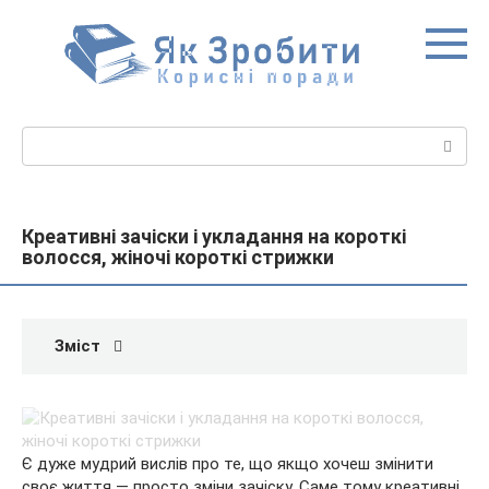
Перейти
до
вмісту
Пошук:
Креативні зачіски і укладання на короткі
волосся, жіночі короткі стрижки
Зміст
Є дуже мудрий вислів про те, що якщо хочеш змінити
своє життя — просто зміни зачіску. Саме тому креативні