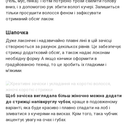
(гель, мус, пінка). Потім потрібно трохи схилити голову
вниз, і з допомогою рук збити вологі кучері. Залишиться
тільки просушити волосся феном і зафіксувати
отриманий обсяг лаком.
Шапочка
Дуже лаконічні і надзвичайно плавні лінії в цій зачісці
створюються за рахунок декількох рівнів. Це забезпечує
стрижці додатковий обсяг, а також надає локонам
необхідну форму. А якщо кінчики оформити в
градуйованою техніці, то це зробить їх гладкими і
м’якими.
Щоб зачіска виглядала більш жіночно можна додати
до стрижці напівкруглу чубок
, краще в подовженому
варіанті, яка буде красиво і плавно спадати на лоб і
зливатися з кучерями на висках. Крім того, така чубчик
акцентує увагу на очах і губах.