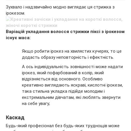
Зухвало і надзвичайно модно виглядає ця стрижка з
ірокезом.
Варіацій укладання волосся стрижки піксі з ірокезом
існує маса:
Якщо робити ірокез на хвилястих кучерях, то це
додасть образу неповторність і ефектність.
А ось індивідуальність зовнішності може надати
ірокез, який пофарбований в колір, який
відрізняється від основного. Особливо
креативно виглядають яскраві, кислотні ірокези,
така стильна укладка підійде молодим і
екстремальним дівчатам, які люблять звернути
на себе увагу;
Каскад
Будь-який професіонал без будь-яких труднощів може