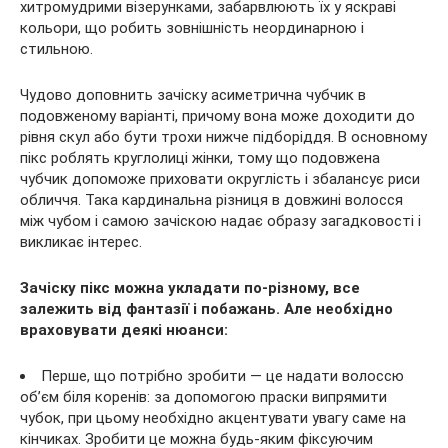
хитромудрими візерунками, забарвлюють їх у яскраві
кольори, що робить зовнішність неординарною і
стильною.
Чудово доповнить зачіску асиметрична чубчик в
подовженому варіанті, причому вона може доходити до
рівня скул або бути трохи нижче підборіддя. В основному
пікс роблять круглолиці жінки, тому що подовжена
чубчик допоможе приховати округлість і збалансує риси
обличчя. Така кардинальна різниця в довжині волосся
між чубом і самою зачіскою надає образу загадковості і
викликає інтерес.
Зачіску пікс можна укладати по-різному, все
залежить від фантазії і побажань. Але необхідно
враховувати деякі нюанси:
Перше, що потрібно зробити — це надати волоссю
об’єм біля коренів: за допомогою праски випрямити
чубок, при цьому необхідно акцентувати увагу саме на
кінчиках. Зробити це можна будь-яким фіксуючим