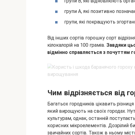
групи В, які відновлюють орга
групи А, які позитивно познача
групи, які покращують згортан
Від інших сортів горошку сорт відріз
кілокалорій на 100 грамів.
Завдяки цьо
відмінно справляється з почуттям г
Чим відрізняється від го
Багатьох городників цікавить різниця 
який вирощують на своїх городах. Ну
культурам, однак, останній поступаєть
корисних мікроелементів. Дозрілий би
звичайних сортів. Також в ньому місти