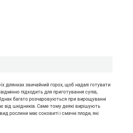
х ділянках звичайний горох, щоб надалі готувати
 відмінно підходить для приготування супів,
. Однак багато розчаровуються при вирощуванні
є від шкідників. Саме тому деякі вирішують
ид рослини має соковиті і смачні плоди, які