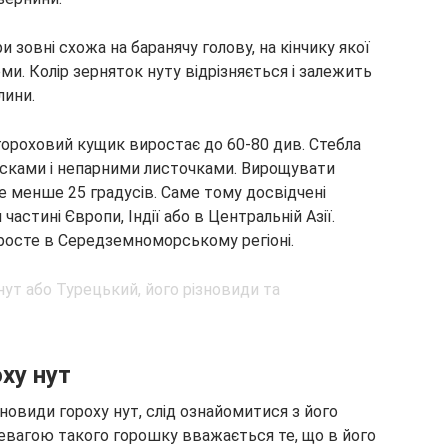
 зовні схожа на баранячу голову, на кінчику якої
и. Колір зерняток нуту відрізняється і залежить
лини.
ороховий кущик виростає до 60-80 див. Стебла
сками і непарними листочками. Вирощувати
е менше 25 градусів. Саме тому досвідчені
частині Європи, Індії або в Центральній Азії.
 росте в Середземноморському регіоні.
оху нут
овиди гороху нут, слід ознайомитися з його
евагою такого горошку вважається те, що в його