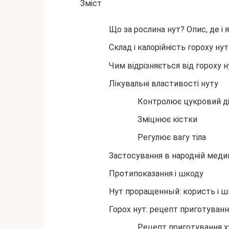
Зміст
Що за рослина нут? Опис, де і 
Склад і калорійність гороху нут
Чим відрізняється від гороху н
Лікувальні властивості нуту
Контролює цукровий д
Зміцнює кістки
Регулює вагу тіла
Застосування в народній меди
Протипоказання і шкоду
Нут проращенный: користь і ш
Горох нут: рецепт приготуванн
Рецепт приготування 