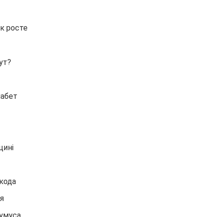
як росте
ут?
іабет
цині
кода
я
хумуса