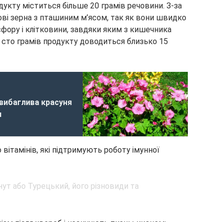
одукту міститься більше 20 грамів речовини. З-за
ові зерна з пташиним м’ясом, так як вони швидко
фору і клітковини, завдяки яким з кишечника
 сто грамів продукту доводиться близько 15
вибаглива красуня
и
вітамінів, які підтримують роботу імунної