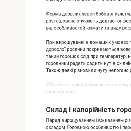
Форма дозрілих зерен бобової культури
розташована опуклість довгастої форм
від особливостей клімату та виду рос
При вирощуванні в домашніх умовах г
дорослої рослини покриваються воло
такий горошок слід при температурі н
городники радять садити нут в східній 
Також деякі різновиди нуту непогано
Склад і калорійність гор
Перед вирощуванням і вживанням різн
складом. Головною особливістю і пер