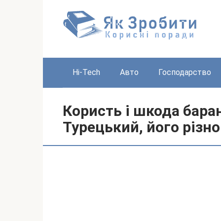
Перейти
до
вмісту
Hi-Tech
Авто
Господарство
Користь і шкода баран
Турецький, його різн