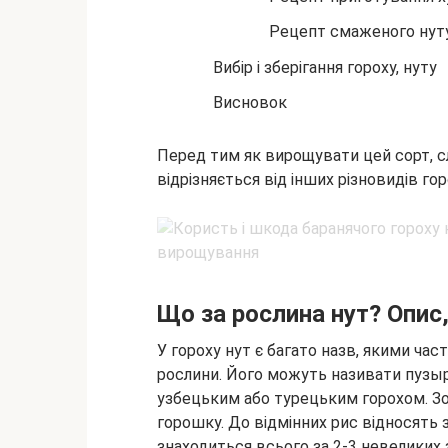
Рецепт смаженого нут
Вибір і зберігання гороху, нуту
Висновок
Перед тим як вирощувати цей сорт, слі
відрізняється від інших різновидів го
Що за рослина нут? Опис,
У гороху нут є багато назв, якими ча
рослини. Його можуть називати пузы
узбецьким або турецьким горохом. Зов
горошку. До відмінних рис відносять 
знаходиться всього за 2-3 невеликих 