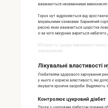
вважаються незамінними амінокисло
Горох нут відрізняється від зростаючо
візуальними ознаками. Баранячий сорт
рисою яких вважається шорстка повер
з-за чого міхурник вариться набагато
Лікувальні властивості н
Любителям здорового харчування рек
у нього є корисні властивості, які до
лікувати хронічні хвороби. Виділяють 
Контролює цукровий діабет
Люди з цукровим діабетом повинні об