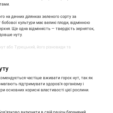
тами.
го на дачних ділянках зеленого сорту за
 бобової культури має великі плоди, відмінною
хня. Ще одна відмінність — твердість зерняток,
 довше нуту.
уту
омендується частіше вживати горох нут, так як
помагають підтримувати здоров’я організму і
три основних корисні властивості цієї рослини.
ов’язково включити в свій раціон баранячий