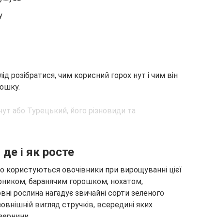
у
д розібратися, чим корисний горох нут і чим він
рошку.
 де і як росте
сто користуються овочівники при вирощуванні цієї
рником, баранячим горошком, нохатом,
ні рослина нагадує звичайні сорти зеленого
зовнішній вигляд стручків, всередині яких
зернини.