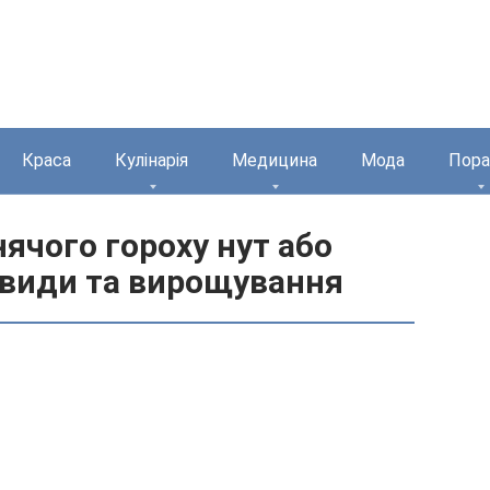
Краса
Кулінарія
Медицина
Мода
Пора
ячого гороху нут або
овиди та вирощування