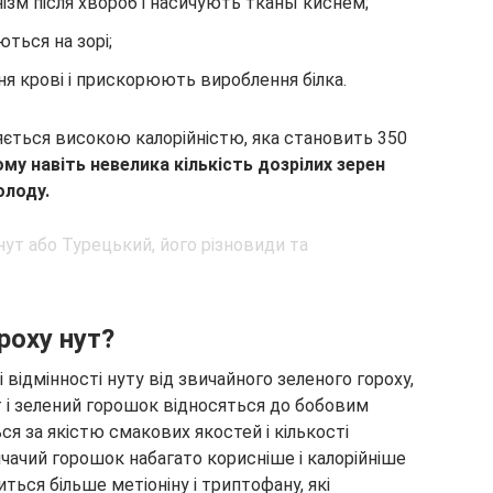
нізм після хвороб і насичують тканы киснем;
ються на зорі;
ня крові і прискорюють вироблення білка.
няється високою калорійністю, яка становить 350
му навіть невелика кількість дозрілих зерен
олоду.
роху нут?
і відмінності нуту від звичайного зеленого гороху,
т і зелений горошок відносяться до бобовим
ся за якістю смакових якостей і кількості
чачий горошок набагато корисніше і калорійніше
ться більше метіоніну і триптофану, які