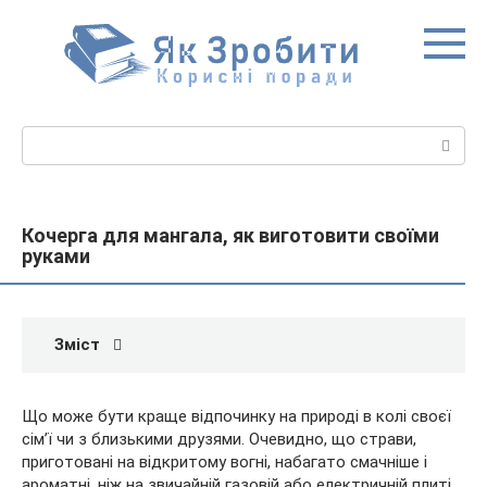
Перейти
до
вмісту
Пошук:
Кочерга для мангала, як виготовити своїми
руками
Зміст
Що може бути краще відпочинку на природі в колі своєї
сім’ї чи з близькими друзями. Очевидно, що страви,
приготовані на відкритому вогні, набагато смачніше і
ароматні, ніж на звичайній газовій або електричній плиті.