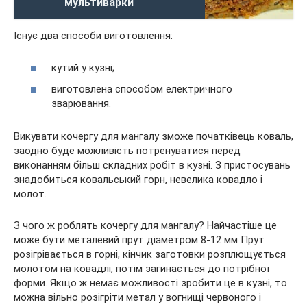
мультиварки
Існує два способи виготовлення:
кутий у кузні;
виготовлена способом електричного
зварювання.
Викувати кочергу для мангалу зможе початківець коваль,
заодно буде можливість потренуватися перед
виконанням більш складних робіт в кузні. З пристосувань
знадобиться ковальський горн, невелика ковадло і
молот.
З чого ж роблять кочергу для мангалу? Найчастіше це
може бути металевий прут діаметром 8-12 мм Прут
розігрівається в горні, кінчик заготовки розплющується
молотом на ковадлі, потім загинається до потрібної
форми. Якщо ж немає можливості зробити це в кузні, то
можна вільно розігріти метал у вогнищі червоного і