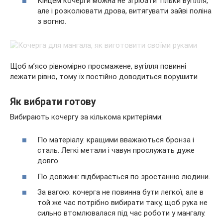
Кінцем кочерги можна не згрібати тільки вугілля,
але і розколювати дрова, витягувати зайві поліна
з вогню.
Щоб м’ясо рівномірно просмажене, вугілля повинні
лежати рівно, тому їх постійно доводиться ворушити
Як вибрати готову
Вибирають кочергу за кількома критеріями:
По матеріалу: кращими вважаються бронза і
сталь. Легкі метали і чавун прослужать дуже
довго.
По довжині: підбирається по зростанню людини.
За вагою: кочерга не повинна бути легкої, але в
той же час потрібно вибирати таку, щоб рука не
сильно втомлювалася під час роботи у мангалу.