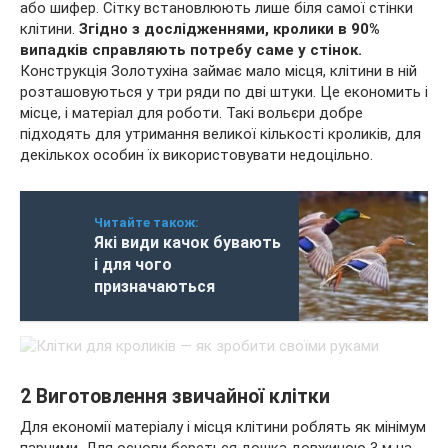
або шифер. Сітку встановлюють лише біля самої стінки
клітини.
Згідно з дослідженнями, кролики в 90%
випадків справляють потребу саме у стінок.
Конструкція Золотухіна займає мало місця, клітини в ній
розташовуються у три ряди по дві штуки. Це економить і
місце, і матеріал для роботи. Такі вольєри добре
підходять для утримання великої кількості кроликів, для
декількох особин їх використовувати недоцільно.
Читайте також:
Які види качок бувають
і для чого
призначаються
2 Виготовлення звичайної клітки
Для економії матеріалу і місця клітини роблять як мінімум