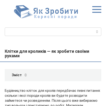
Перейти
до
вмісту
Пошук:
Клітки для кроликів — як зробити своїми
руками
Зміст
Будівництво кліток для кролів передбачає певні питання:
скільки і якої породи кролів ви будете розводити
займетеся чи розведенням. Після цього вже вибираємо
тип вольєра і приступаємо до робіт. Матеріали