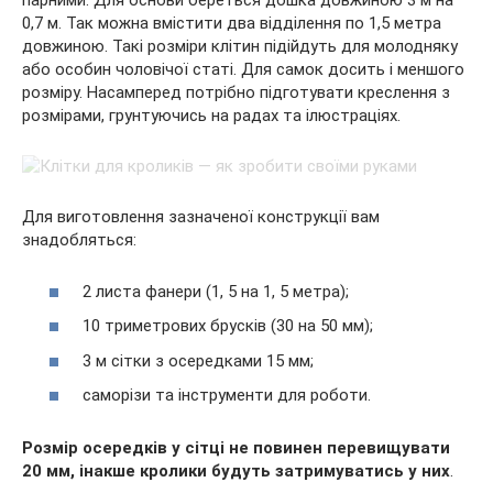
парними. Для основи береться дошка довжиною 3 м на
0,7 м. Так можна вмістити два відділення по 1,5 метра
довжиною. Такі розміри клітин підійдуть для молодняку
або особин чоловічої статі. Для самок досить і меншого
розміру. Насамперед потрібно підготувати креслення з
розмірами, грунтуючись на радах та ілюстраціях.
Для виготовлення зазначеної конструкції вам
знадобляться:
2 листа фанери (1, 5 на 1, 5 метра);
10 триметрових брусків (30 на 50 мм);
3 м сітки з осередками 15 мм;
саморізи та інструменти для роботи.
Розмір осередків у сітці не повинен перевищувати
20 мм, інакше кролики будуть затримуватись у них
.