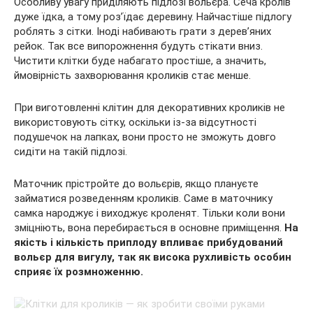
Особливу увагу приділяють підлозі вольєра. Сеча кролів
дуже їдка, а тому роз’їдає деревину. Найчастіше підлогу
роблять з сітки. Іноді набивають грати з дерев’яних
рейок. Так все випорожнення будуть стікати вниз.
Чистити клітки буде набагато простіше, а значить,
ймовірність захворювання кроликів стає менше.
При виготовленні клітин для декоративних кроликів не
використовують сітку, оскільки із-за відсутності
подушечок на лапках, вони просто не зможуть довго
сидіти на такій підлозі.
Маточник прістройте до вольєрів, якщо плануєте
займатися розведенням кроликів. Саме в маточнику
самка народжує і виходжує кроленят. Тільки коли вони
зміцніють, вона перебирається в основне приміщення.
На
якість і кількість приплоду впливає прибудований
вольєр для вигулу, так як висока рухливість особин
сприяє їх розмноженню.