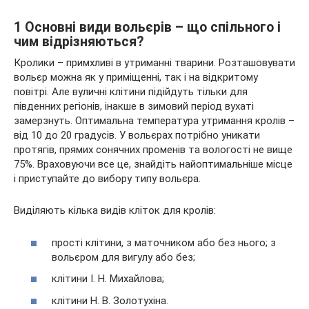
1 Основні види вольєрів – що спільного і
чим відрізняються?
Кролики – примхливі в утриманні тварини. Розташовувати
вольєр можна як у приміщенні, так і на відкритому
повітрі. Але вуличні клітини підійдуть тільки для
південних регіонів, інакше в зимовий період вухаті
замерзнуть. Оптимальна температура утримання кролів –
від 10 до 20 градусів. У вольєрах потрібно уникати
протягів, прямих сонячних променів та вологості не вище
75%. Враховуючи все це, знайдіть найоптимальніше місце
і приступайте до вибору типу вольєра.
Виділяють кілька видів кліток для кролів:
прості клітини, з маточником або без нього; з
вольєром для вигулу або без;
клітини І. Н. Михайлова;
клітини Н. В. Золотухіна.