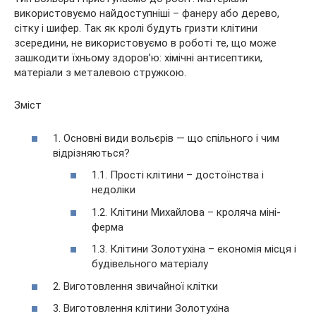
використовуємо найдоступніші – фанеру або дерево,
сітку і шифер. Так
як кролі будуть гризти клітини
зсередини, не використовуємо в роботі те, що може
зашкодити їхньому здоров’ю: хімічні антисептики,
матеріали з металевою стружкою.
Зміст
1. Основні види вольєрів — що спільного і чим
відрізняються?
1.1. Прості клітини – достоїнства і
недоліки
1.2. Клітини Михайлова – кроляча міні-
ферма
1.3. Клітини Золотухіна – економія місця і
будівельного матеріалу
2. Виготовлення звичайної клітки
3. Виготовлення клітини Золотухіна