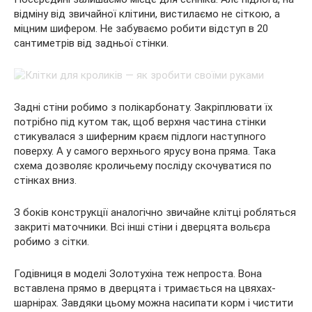
відміну від звичайної клітини, вистилаємо не сіткою, а
міцним шифером. Не забуваємо робити відступ в 20
сантиметрів від задньої стінки.
Задні стіни робимо з полікарбонату. Закріплювати їх
потрібно під кутом так, щоб верхня частина стінки
стикувалася з шиферним краєм підлоги наступного
поверху. А у самого верхнього ярусу вона пряма. Така
схема дозволяє кроличьему посліду скочуватися по
стінках вниз.
З боків конструкції аналогічно звичайне клітці робляться
закриті маточники. Всі інші стіни і дверцята вольєра
робимо з сітки.
Годівниця в моделі Золотухіна теж непроста. Вона
вставлена прямо в дверцята і тримається на цвяхах-
шарнірах. Завдяки цьому можна насипати корм і чистити