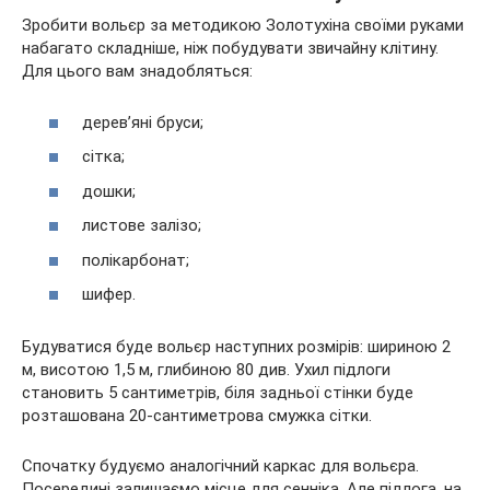
Зробити вольєр за методикою Золотухіна своїми руками
набагато складніше, ніж побудувати звичайну клітину.
Для цього вам знадобляться:
дерев’яні бруси;
сітка;
дошки;
листове залізо;
полікарбонат;
шифер.
Будуватися буде вольєр наступних розмірів: шириною 2
м, висотою 1,5 м, глибиною 80 див. Ухил підлоги
становить 5 сантиметрів, біля задньої стінки буде
розташована 20-сантиметрова смужка сітки.
Спочатку будуємо аналогічний каркас для вольєра.
Посередині залишаємо місце для сенніка. Але підлога, на