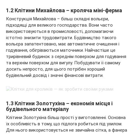
1.2 Клітини Михайлова – кроляча міні-ферма
Конструкція Михайлова – більш складні вольєри,
підходящі для великого господарства. Вони часто
використовуються в промисловості, допомагаючи
істотно знизити трудовитрати. Будівництво такого
вольєра запатентовано, має автоматичне очищення і
годування, обігріваються маточники. Найчастіше це
трирівневий будинок з середнім поверхом для годування
та верхнім поверхом для вигулу. Побудувати її самому
досить непросто, для цього потрібен хороший
будівельний досвід і значні фінансові витрати.
1.3 Клітини Золотухіна – економія місця і
будівельного матеріалу
Клітини Золотухіна більш прості у виготовленні. Основна
їх особливість в тому, що підлога робиться під ухилом.
Для нього використовується не звичайна сітка, а фанера