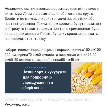
Незалежно від типу вольєра розміщується він на висоті
як мінімум 70 см від землі в один або декілька ярусів.
Зробити це можна, використовуючи високі ніжки або
настінні кріплення. Таким чином кролики будуть захищені
від гризунів і інших тварин, а повітря в приміщеннях буде
краще циркулювати. Розмір будинку кролика залежить
від породи, статі та віку.
габаритивеликі породисередні породидовжина150 см100-
120 смширина70 см60 смвисота передньої стінки75-90
см60-80 смвисота задньої стінки55 см45 см
Читайте також:
Назви сортів кукурудзи
для попкорну, їх
вирощування та
зберігання
Рекомендуємо