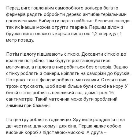
Перед виготовленням саморобного вольєра багато
фермерів радять обробити дерево антибактеріальними
просоченнями. Вибирати варто найбільш безпечні склади,
так як інакше можна отруїти тварина. Першим ділом з
брусків виготовляють каркас висотою 1,2 спереду і 1
метр позаду.
Потім підлогу підшивають сіткою. Доходити сіткою до
країв не потрібно, там будуть розташовуватися
маточники, а підлога в них робиться без отворів. Задню
стінку роблять з фанери, кріплять на саморізи до брусків.
По краях теж з фанери роблять маточники. Стеля в них
трохи опускають, щоб вони більше були схожі на нору. У
бічній стінці роблять невеликий лаз, діаметром 16
сантиметрів. Такий маточник може бути зроблений
знімним при бажанні.
По центру роблять годівницю. Зручніше розділити її на
дві частини: для корму і для сіна. Перша являє собою
високий короб з підставою-мискою. А друга –