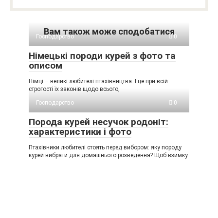
Вам також може сподобатися
Господарство
0
Німецькі породи курей з фото та
описом
Німці – великі любителі птахівництва. І це при всій
строгості їх законів щодо всього,
Господарство
0
Порода курей несучок родоніт:
характеристики і фото
Птахівники любителі стоять перед вибором: яку породу
курей вибрати для домашнього розведення? Щоб взимку