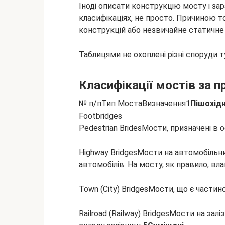
Іноді описати конструкцію мосту і зар
класифікаціях, не просто. Причиною 
конструкцій або незвичайне статичне
Таблицями не охоплені різні споруди 
Класифікації мостів за 
№ п/пТип МостаВизначення1
Пішохідн
Footbridges
Pedestrian BridesМости, призначені в 
Highway BridgesМости на автомобільних
автомобілів. На мосту, як правило, в
Town (City) BridgesМости, що є части
Railroad (Railway) BridgesМости на зал