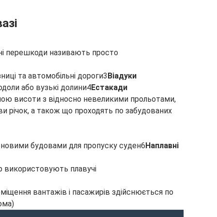
вазі
одні перешкоди називають просто
зниці та автомобільні дороги3
Віадуки
доли або вузькі долини4
Естакади
тною висоти з відносно невеликими прольотами,
и річок, а також що проходять по забудованих
оновими будовами для пропуску суден6
Наплавні
пор використовують плавучі
реміщення вантажів і пасажирів здійснюється по
ома)