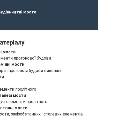
будівництві моста
атеріалу
і мости
лементи прогонової будови
ам’яні мости
ори і прогонові будови виконані
ти
лементи пролітного
талеві мости
сучі елементи пролітного
бетонні мости
ости, залізобетонних і сталевих елементів,