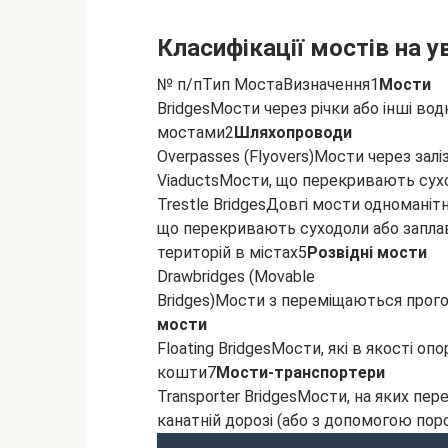
Класифікації мостів на у
№ п/пТип МостаВизначення1
Мости
BridgesМости через річки або інші в
мостами2
Шляхопроводи
Overpasses (Flyovers)Мости через залі
ViaductsМости, що перекривають сухо
Trestle BridgesДовгі мости одномані
що перекривають суходоли або заплав
територій в містах5
Розвідні мости
Drawbridges (Movable
Bridges)Мости з переміщаються прог
мости
Floating BridgesМости, які в якості о
кошти7
Мости-транспортери
Transporter BridgesМости, на яких пе
канатній дорозі (або з допомогою пор