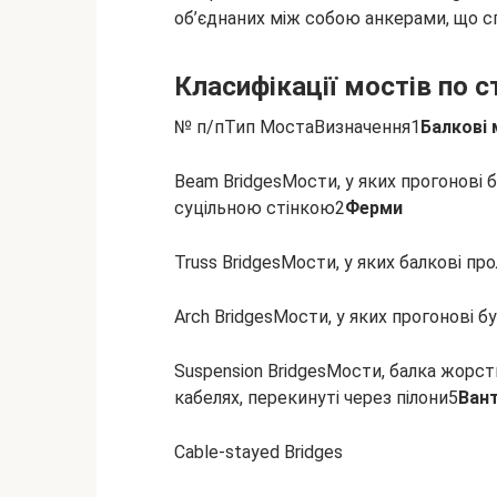
об’єднаних між собою анкерами, що с
Класифікації мостів по 
№ п/пТип МостаВизначення1
Балкові
Beam BridgesМости, у яких прогонові
суцільною стінкою2
Ферми
Truss BridgesМости, у яких балкові про
Arch BridgesМости, у яких прогонові 
Suspension BridgesМости, балка жорст
кабелях, перекинуті через пілони5
Ван
Cable-stayed Bridges