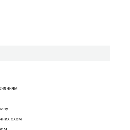
наченням
іалу
ичних схем
іром