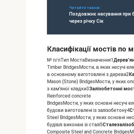
Читайте також:
Поздовжнє насування при 
через річку Сік
Класифікації мостів по м
№ п/пТип МостаВизначення1
Дерев’ян
Timber BridgesМости, в яких несучі е
в основному виготовлені з дерева2
К
Mason (Stone) BridgesМости, у яких оп
з кам’яної кладки3
Залізобетонні мос
Reinforced concrete
BridgesМости, у яких основні несучі е
будови виготовлені із залізобетону4
С
Steel BridgesМости, у яких основні не
будівлі виконані зі сталі5
Сталезалізо
Composite Steel and Concrete BridgesМ