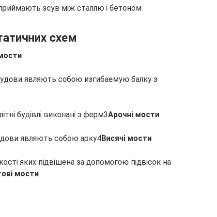
приймають зсув між сталлю і бетоном.
статичних схем
 мости
 будови являють собою изгибаемую балку з
літні будівлі виконані з ферм3
Арочні мости
будови являють собою арку4
Висячі мости
кості яких підвішена за допомогою підвісок на
тові мости