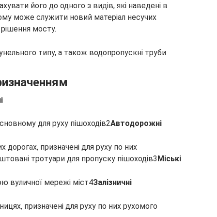
ахувати його до одного з видів, які наведені в
тому може служити новий матеріал несучих
 рішення мосту.
тунельного типу, а також водопропускні труби
призначенням
і
основному для руху пішоходів2
Автодорожні
 дорогах, призначені для руху по них
лаштовані тротуари для пропуску пішоходів3
Міські
ною вуличної мережі міст4
Залізничні
ізницях, призначені для руху по них рухомого