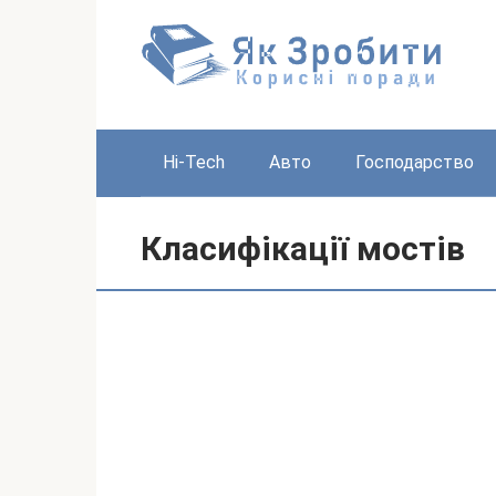
Перейти
до
вмісту
Hi-Tech
Авто
Господарство
Класифікації мостів