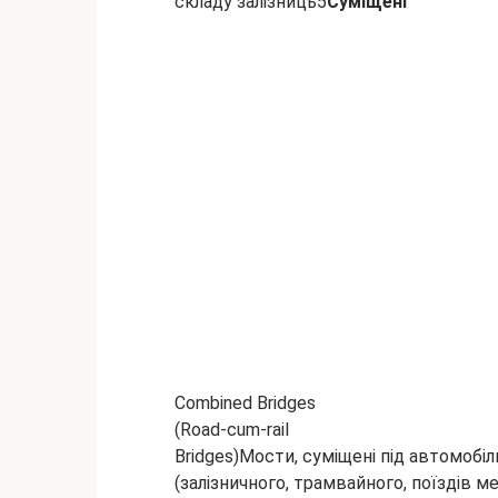
складу залізниць5
Суміщені
Combined Bridges
(Road-cum-rail
Bridges)Мости, суміщені під автомобіл
(залізничного, трамвайного, поїздів м