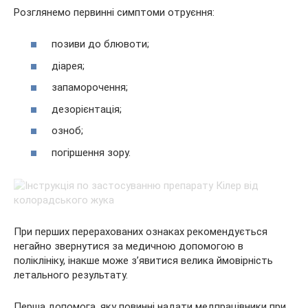
Розглянемо первинні симптоми отруєння:
позиви до блювоти;
діарея;
запаморочення;
дезорієнтація;
озноб;
погіршення зору.
При перших перерахованих ознаках рекомендується
негайно звернутися за медичною допомогою в
поліклініку, інакше може з’явитися велика ймовірність
летального результату.
Перша допомога, яку повинні надати медпрацівники при