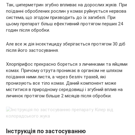
Так, циперметрин згубно впливає на дорослих жуків. При
поїданні оброблених рослин у комах руйнується нервова
система, що згодом призводить до їх загибелі. При
цьому препарат більш ефективний протягом перших 24
годин після обробки.
Але все ж дія інсектициду зберігається протягом 30 діб
після його застосування.
Хлорпірифос прекрасно бореться з личинками та яйцями
комах. Причому отрута проникає в організм не шляхом
поїдання ними листя, а через безліч трахей, які
пронизують все тіло комах. Даний компонент може
міститися в природному середовищі і згубний вплив на
личинок протягом більше 2 місяців після обробки.
Інструкція по застосуванню