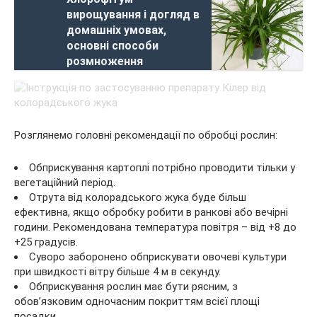
вирощування і догляд в
домашніх умовах,
основні способи
розмноження
Розглянемо головні рекомендації по обробці рослин:
Обприскування картоплі потрібно проводити тільки у
вегетаційний період.
Отрута від колорадського жука буде більш
ефективна, якщо обробку робити в ранкові або вечірні
години. Рекомендована температура повітря – від +8 до
+25 градусів.
Суворо заборонено обприскувати овочеві культури
при швидкості вітру більше 4 м в секунду.
Обприскування рослин має бути рясним, з
обов’язковим одночасним покриттям всієї площі
посадки.