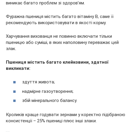
виникає багато проблем зі здоров’ям.
Фуражна пшениця містить багато вітаміну B, саме її
рекомендують використовувати в якості корму.
Харчування вихованця не повинно включати тільки
пшеницю або суміші, в яких наполовину переважає цей
злак.
Пшениця містить багато клейковини, здатної
викликати:
здуття живота;
надмірне газоутворення;
збій мінерального балансу.
Кроликів краще годувати зернами у коректно підібраною
консистенції – 25% пшениці плюс інші злаки.