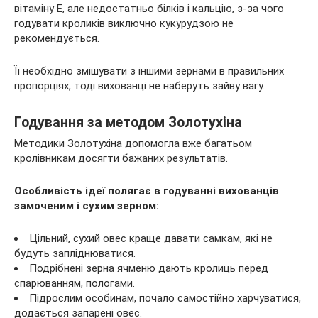
вітаміну E, але недостатньо білків і кальцію, з-за чого
годувати кроликів виключно кукурудзою не
рекомендується.
Її необхідно змішувати з іншими зернами в правильних
пропорціях, тоді вихованці не наберуть зайву вагу.
Годування за методом Золотухіна
Методики Золотухіна допомогла вже багатьом
кролівникам досягти бажаних результатів.
Особливість ідеї полягає в годуванні вихованців
замоченим і сухим зерном:
Цільний, сухий овес краще давати самкам, які не
будуть запліднюватися.
Подрібнені зерна ячменю дають кролиць перед
спарюванням, пологами.
Підрослим особинам, почало самостійно харчуватися,
додається запарені овес.