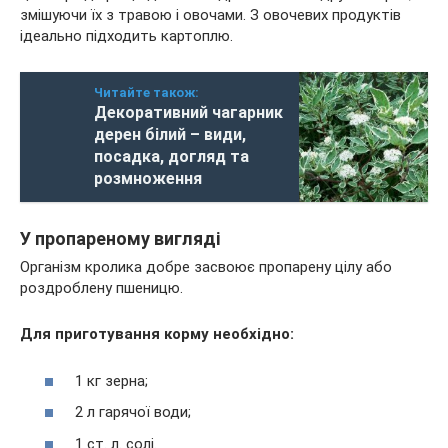
змішуючи їх з травою і овочами. З овочевих продуктів
ідеально підходить картоплю.
Читайте також:
Декоративний чагарник
дерен білий – види,
посадка, догляд та
розмноження
У пропареному вигляді
Організм кролика добре засвоює пропарену цілу або
роздроблену пшеницю.
Для приготування корму необхідно:
1 кг зерна;
2 л гарячої води;
1 ст. л. солі.