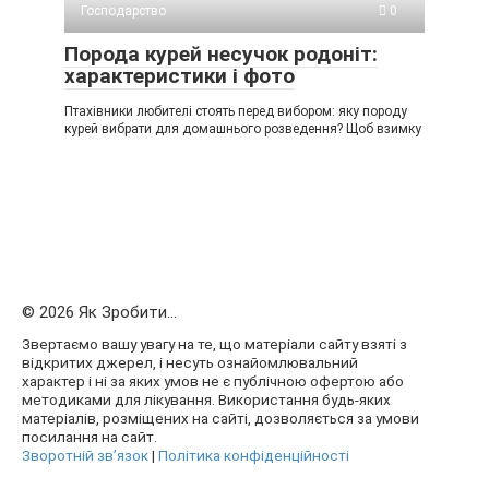
Господарство
0
Порода курей несучок родоніт:
характеристики і фото
Птахівники любителі стоять перед вибором: яку породу
курей вибрати для домашнього розведення? Щоб взимку
© 2026 Як Зробити...
Звертаємо вашу увагу на те, що матеріали сайту взяті з
відкритих джерел, і несуть ознайомлювальний
характер і ні за яких умов не є публічною офертою або
методиками для лікування. Використання будь-яких
матеріалів, розміщених на сайті, дозволяється за умови
посилання на сайт.
Зворотній зв’язок
|
Політика конфіденційності