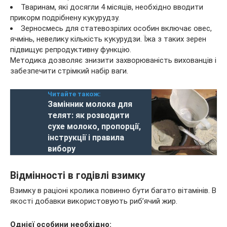
Тваринам, які досягли 4 місяців, необхідно вводити
прикорм подрібнену кукурудзу.
Зерносмесь для статевозрілих особин включає овес,
ячмінь, невелику кількість кукурудзи. Їжа з таких зерен
підвищує репродуктивну функцію.
Методика дозволяє знизити захворюваність вихованців і
забезпечити стрімкий набір ваги.
Читайте також:
Замінник молока для
телят: як розводити
сухе молоко, пропорції,
інструкції і правила
вибору
Відмінності в годівлі взимку
Взимку в раціоні кролика повинно бути багато вітамінів. В
якості добавки використовують риб’ячий жир.
Однієї особини необхідно: