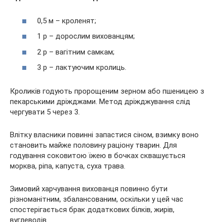
0,5 м – кроленят;
1 р – дорослим вихованцям;
2 р – вагітним самкам;
3 р – лактуючим кролиць.
Кроликів годують пророщеним зерном або пшеницею з
пекарськими дріжджами. Метод дріжджування слід
чергувати 5 через 3.
Влітку власники повинні запастися сіном, взимку воно
становить майже половину раціону тварин. Для
годування соковитою їжею в бочках сквашується
морква, ріпа, капуста, суха трава.
Зимовий харчування вихованця повинно бути
різноманітним, збалансованим, оскільки у цей час
спостерігається брак додаткових білків, жирів,
вуглеводів.