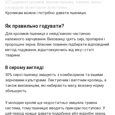
Кроликам можна і потрібно давати пшеницю
Як правильно годувати?
Для кроликів пшениця є невід’ємною частиною
належного харчування. Вихованці їдять сирі, пропарені і
пророщені зерна. Власник повинен підбирати відповідний
метод годування, відштовхуючись від віку і статі
тварини.
В сирому вигляді
30% сирої пшениці змішують з комбікормом та іншими
зерновими культурами. Лактуючим і вагітним кролиць, а
також вихованцям, які набирають масу, вказану норму
збільшують.
У молодих кролів ще недостатньо зміцніла травна
система, тому пшеницю вводять прикорм поступово. У
цей період краще давати подрібнені або відрубні зерна,