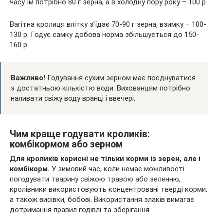
часу їм потрібно 80 г зерна, а в холодну пору року – 100 р.
Вагітна кролиця влітку з’їдає 70-90 г зерна, взимку – 100-
130 р. Годує самку добова норма збільшується до 150-
160 р.
Важливо!
Годування сухим зерном має поєднуватися
з достатньою кількістю води. Вихованцям потрібно
наливати свіжу воду вранці і ввечері.
Чим краще годувати кроликів:
комбікормом або зерном
Для кроликів корисні не тільки корми із зерен, але і
комбікорм.
У зимовий час, коли немає можливості
погодувати тварину свіжою травою або зеленню,
кролівники використовують концентровані тверді корми,
а також висівки, бобові. Використання злаків вимагає
дотримання правил годівлі та зберігання.