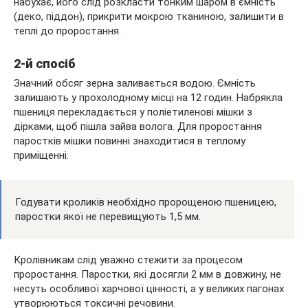
набухає, його слід розкласти тонким шаром в ємність
(деко, піддон), прикрити мокрою тканиною, залишити в
теплі до проростання.
2-й спосіб
Значний обсяг зерна заливається водою. Ємність
залишають у прохолодному місці на 12 годин. Набрякла
пшениця перекладається у поліетиленові мішки з
дірками, щоб пішла зайва волога. Для проростання
паростків мішки повинні знаходитися в теплому
приміщенні.
Годувати кроликів необхідно пророщеною пшеницею,
паростки якої не перевищують 1,5 мм.
Кролівникам слід уважно стежити за процесом
проростання. Паростки, які досягли 2 мм в довжину, не
несуть особливої харчової цінності, а у великих пагонах
утворюються токсичні речовини.