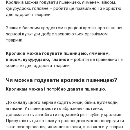
Кроликів можна годувати пшеницею, ячменем, вівсом,
кукурудзою, головне – робити це правильно і з користю
для здоров’я тварини
Злаки є базовим продуктом в раціоні кролів, проте не всі
зернові культури добре засвоюються організмом
тварини.
Кроликів можна годувати пшеницею, ячменем,
вівсом, кукурудзою,
главно
е
– робити це правильно і з
користю для здоров’я тварини.
Чи можна годувати кроликів пшеницею?
Кроликам можна і потрібно давати пшеницю.
До складу цього зерна входять жири, білки, вуглеводи,
вітаміни. У пшениці містить абразивні частинки,
допомагають запобігати надмірний ріст зубів у кроликів.
Присутність цього злаку в раціоні допомагає попередити
таке захворювання, як малокклюзия, з-за якого у тварин