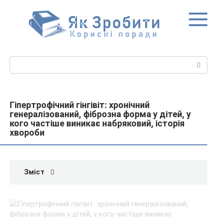
Перейти
до
вмісту
Пошук:
Гіпертрофічний гінгівіт: хронічний
генералізований, фіброзна форма у дітей, у
кого частіше виникає набряковий, історія
хвороби
Зміст