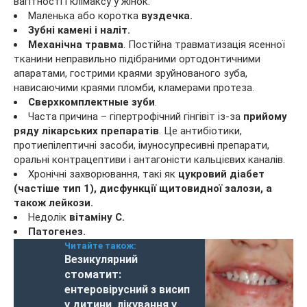
вагітності і клімаксу у жінок.
Маленька або коротка
вуздечка.
Зубні камені і наліт.
Механічна травма
. Постійна травматизація ясенної
тканини неправильно підібраними ортодонтичними
апаратами, гострими краями зруйнованого зуба,
нависаючими краями пломби, кламерами протеза.
Сверхкомплектные зуби
.
Часта причина – гіпертрофічний гінгівіт із-за
прийому
ряду лікарських препаратів
. Це антибіотики,
протиепілептичні засоби, імуносупресивні препарати,
оральні контрацептиви і антагоністи кальцієвих каналів.
Хронічні захворювання, такі як
цукровий діабет
(частіше тип 1), дисфункції щитовидної залози, а
також лейкози.
Недолік
вітаміну С.
Патогенез.
Читайте також:
Везикулярний
стоматит:
ентеровірусний з висип
у дитини, лікування у