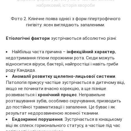
Фото 2. Клінічне поява однієї з форм гіпертрофічного
гінгівіту: ясен виглядають запаленими.
Етіологічні фактори
зустрічаються абсолютно різні:
Найбільш часта причина –
інфекційний характер
,
недотримання гігієни порожнини рота. Сюди можуть
відноситися віруси, бактерії, найпростіші і навіть гриби
роду Кандида.
Аномалії розвитку щелепно-лицьової системи
.
Патологія прикусу частіше зустрічається в дитячому віці,
якщо не починати вчасно корекцію, а ще пізніше
розвивається і
хронічний процес
. Неправильне
розташування зубів, особливо скручування, призводить
до постійної травматизації і запалення. Це буває і як
результат недорозвиненою ясенної тканини.
Ендокринні порушення
. Зустрічається в юнацькому
віці як сплеск гормонального статусу, а частіше під час