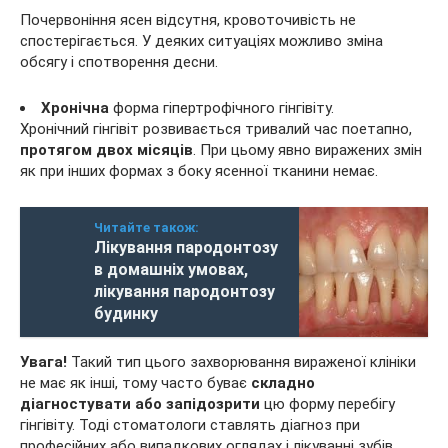
Почервоніння ясен відсутня, кровоточивість не
спостерігається. У деяких ситуаціях можливо зміна
обсягу і спотворення десни.
Хронічна
форма гіпертрофічного гінгівіту.
Хронічний гінгівіт розвивається тривалий час поетапно,
протягом
двох місяців
. При цьому явно виражених змін
як при інших формах з боку ясенної тканини немає.
Читайте також:
Лікування пародонтозу
в домашніх умовах,
лікування пародонтозу
будинку
Увага!
Такий тип цього захворювання вираженої клініки
не має як інші, тому часто буває
складно
діагностувати або запідозрити
цю форму перебігу
гінгівіту. Тоді стоматологи ставлять діагноз при
професійних або випадкових оглядах і лікуванні зубів.