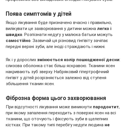
Поява симптомів у дітей
Якщо лікування буде призначено вчасно і правильно,
вилікувати це захворювання у дитини можна
легко і
швидко
. Розпізнати недугу у малюка батьки можуть
самостійно
. Зазвичай ця різновид гінгівіту зачіпає
передні верхні зуби, але іноді страждають і нижні.
Як і у дорослих
змінюється колір пошкодженої десни
:
слизова оболонка стає більш яскравою. Тканини ясен
накривають зуб зверху. Набряковий гіпертрофічний
гінгівіт у дітей розрізняється залежно від ступеня
збільшення тканин ясен.
Фіброзна форма цього захворювання
При відсутності лікування може виникнути
пародонтит
,
при якому запалення переходить з поверхні ясен на всі
тканини, що оточують і фіксують зуби в щелепних
кістках. При такому типі перебігу недуги людина
не