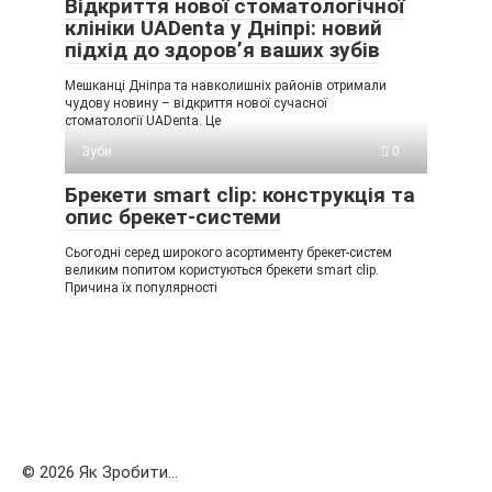
Відкриття нової стоматологічної
клініки UADenta у Дніпрі: новий
підхід до здоров’я ваших зубів
Мешканці Дніпра та навколишніх районів отримали
чудову новину – відкриття нової сучасної
стоматології UADenta. Це
Зуби
0
Брекети smart clip: конструкція та
опис брекет-системи
Сьогодні серед широкого асортименту брекет-систем
великим попитом користуються брекети smart clip.
Причина їх популярності
© 2026 Як Зробити...