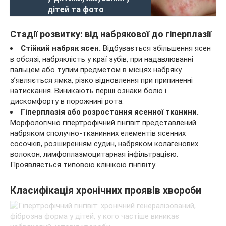
дітей та фото
Стадії розвитку: від набрякової до гіперплазії
Стійкий набряк ясен.
Відбувається збільшення ясен
в обсязі, набряклість у краї зубів, при надавлюванні
пальцем або тупим предметом в місцях набряку
з’являється ямка, різко відновлення при припиненні
натискання. Виникають перші ознаки болю і
дискомфорту в порожнині рота.
Гіперплазія або розростання ясенної тканини.
Морфологічно гіпертрофічний гінгівіт представлений
набряком сполучно-тканинних елементів ясенних
сосочків, розширенням судин, набряком колагенових
волокон, лимфоплазмоцитарная інфільтрацією.
Проявляється типовою клінікою гінгівіту.
Класифікація хронічних проявів хвороби