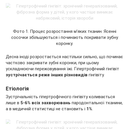
Фото 1. Процес розростання м’яких тканин. Ясенні
сосочки збільшуються і починають покривати зубну
коронку.
Десна іноді розростається настільки сильно, що починає
частково закривати зубні коронки, при цьому
ускладнюючи пережовування їжі. Гіпертрофічний гінгівіт
зустрічається реж
е інших різновидів
гінгівіту.
Етіологія
Зустрічальність гіпертрофічного гінгівіту коливається
лише в
5-6%
всіх захворювань
пародонтальної тканини,
а в медичній статистиці не становить і
1%
.