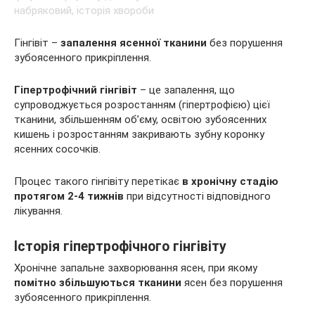
Гінгівіт –
запалення ясенної тканини
без порушення
зубоясенного прикріплення.
Гіпертрофічний гінгівіт
– це запалення, що
супроводжується розростанням (гіпертрофією) цієї
тканини, збільшенням об’єму, освітою зубоясенних
кишень і розростанням закривають зубну
коронку
ясенних сосочків.
Процес такого гінгівіту перетікає
в
хронічну стадію
протягом 2-4 тижнів
при відсутності відповідного
лікування.
Історія гіпертрофічного гінгівіту
Хронічне запальне захворювання ясен, при якому
помітно збільшуються тканини
ясен без порушення
зубоясенного прикріплення.