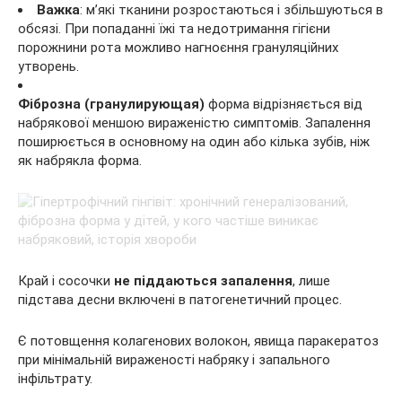
Важка
: м’які тканини розростаються і збільшуються в
обсязі. При попаданні їжі та недотримання гігієни
порожнини рота можливо нагноєння грануляційних
утворень.
Фіброзна (гранулирующая)
форма відрізняється від
набрякової меншою вираженістю симптомів. Запалення
поширюється в основному на один або кілька зубів, ніж
як набрякла форма.
Край і сосочки
не піддаються запалення
, лише
підстава десни включені в патогенетичний процес.
Є потовщення колагенових волокон, явища паракератоз
при мінімальній вираженості набряку і запального
інфільтрату.