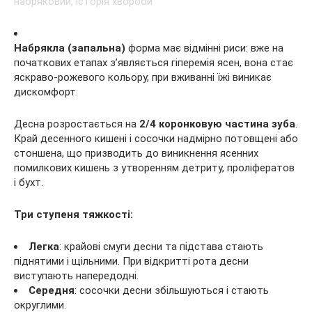
Набрякла (запальна)
форма має відмінні риси: вже на
початкових етапах з’являється гіперемія ясен, вона стає
яскраво-рожевого кольору, при вживанні їжі виникає
дискомфорт.
Десна розростається на
2/4 коронковую частина зуба
.
Край десенного кишені і сосочки надмірно потовщені або
стоншена, що призводить до виникнення ясенних
помилкових кишень з утворенням детриту, проліфератов
і бухт.
Три ступеня тяжкості:
Легка
: крайові смуги десни та підстава стають
піднятими і щільними. При відкритті рота десни
виступають напередодні.
Середня
: сосочки десни збільшуються і стають
округлими.