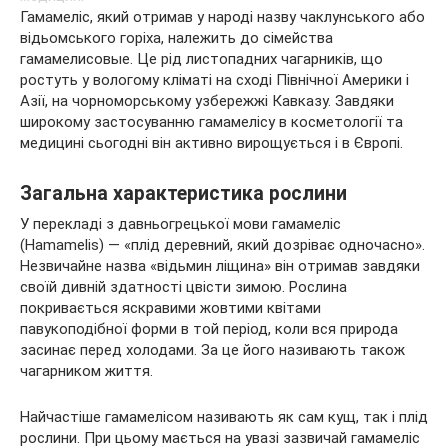
Гамамеліс, який отримав у народі назву чаклунського або
відьомського горіха, належить до сімейства
гамамелисовые. Це рід листопадних чагарників, що
ростуть у вологому кліматі на сході Північної Америки і
Азії, на чорноморському узбережжі Кавказу. Завдяки
широкому
застосуванню гамамелісу в косметології та
медицині сьогодні він активно вирощується і в Європі.
Загальна характеристика рослини
У перекладі з давньогрецької мови гамамеліс
(Hamamelis) — «плід деревний, який дозріває одночасно».
Незвичайне назва «відьмин ліщина» він отримав завдяки
своїй дивній здатності цвісти зимою. Рослина
покривається яскравими жовтими квітами
павукоподібної форми в той період, коли вся природа
засинає перед холодами. За це його називають також
чагарником життя.
Найчастіше гамамелісом називають як сам кущ, так і плід
рослини. При цьому мається на увазі зазвичай гамамеліс