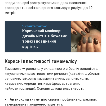
плоди по черзі розтріскуються в двох площинах і
розкидають насіння чорного кольору в радіусі до 10
метрів.
Читайте також:
Коричневий манікюр:
дизайн нігтів в бежевих
тонах і поєднання
відтінків
Корисні властивості гамамелісу
Гамамеліс — рослина, у складі якого є безліч володіють
лікувальними властивостями речовин (катехіни, дубильні
речовини, глікозид гамамелитанина, сапонін, холін,
кверцетин, мирецитин, камефрол, астрагалін,
лейкоантоціаніди). Основні цілющі властивості:
Антиоксидантну дію
сприяє профілактиці ракових
захворювань і зміцненню імунітету.