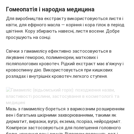
Гомеопатія і народна медицина
Для виробництва екстракту використовуються листя і
квіти, для ефірного масла — коріння і кора гілок в період
цвітіння. Кору збирають навесні, листя восени. Добре
просушують на сонці.
Свічки з гамамелісу ефективно застосовуються в
лікуванні геморою, полименореи, маткових і
післяпологових кровотеч. Рідкий екстракт має в’яжучу і
кровоспинну дію. Використовується при кишкових
розладах і внутрішніх кровотеч легкого ступеня.
Мазь з гамамелісу бореться з варикозним розширенням
вен і багатьма шкірними захворюваннями, такими як
дерматит, виразки, вугрі, екзема, псоріаз, нейродерміт.
Компреси застосовуються для полегшення головного
болю, усунення ран і синців. Відваром полощуть рот і