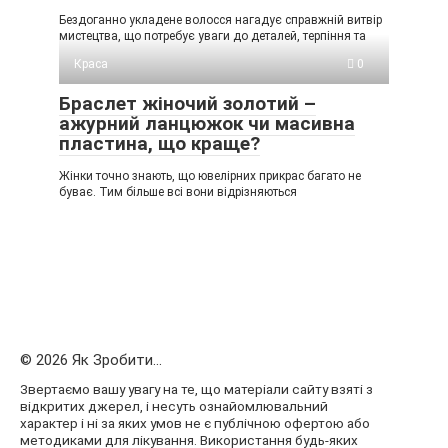
Бездоганно укладене волосся нагадує справжній витвір
мистецтва, що потребує уваги до деталей, терпіння та
Краса
0
Браслет жіночий золотий –
ажурний ланцюжок чи масивна
пластина, що краще?
Жінки точно знають, що ювелірних прикрас багато не
буває. Тим більше всі вони відрізняються
© 2026 Як Зробити...
Звертаємо вашу увагу на те, що матеріали сайту взяті з
відкритих джерел, і несуть ознайомлювальний
характер і ні за яких умов не є публічною офертою або
методиками для лікування. Використання будь-яких