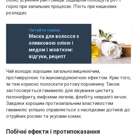
горло при запальних процесах. П’ють при кишкових
розладах.
Читайте також:
Маска для волосся з
оливковою олією і
медом і жовтком:
відгуки, рецепт
Чай володіє хорошим загальнозміцнюючим,
противірусною та імуномодулюючою ефектом. Крім того,
їм теж корисно полоскати ротову порожнину. Також
застосовується гамамеліс для лікування циститу,
пієлонефриту, емфіземи легенів, флебіту, невралгії яєчок.
Завдяки хорошим протизапальним властивостям
гамамеліс успішно справляється з наслідками дотиків до
отруйних рослин та укусами комах.
Побічні ефекти і протипоказання