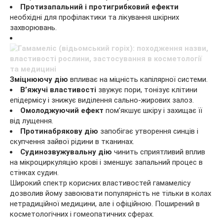
Протизапальний і протигрибковий ефекти
необхідні для профілактики та лікування шкірних
захворювань.
Зміцнюючу дію
впливає на міцність капілярної системи.
В’яжучі властивості
звужує пори, тонізує клітини
епідермісу і знижує виділення сально-жирових залоз.
Омолоджуючий ефект
пом’якшує шкіру і захищає її
від лущення.
Протинабрякову дію
запобігає утворення синців і
скупчення зайвої рідини в тканинах.
Судинозвужувальну дію
чинить сприятливий вплив
на мікроциркуляцію крові і зменшує запальний процес в
стінках судин.
Широкий спектр корисних властивостей гамамелісу
дозволив йому завоювати популярність не тільки в колах
нетрадиційної медицини, але і офіційною. Поширений в
косметологічних і гомеопатичних сферах.