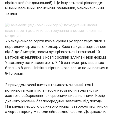
віргінський (вірджинський). Ще існують такі різновиди:
м’який, весняний, японський, звичайний, мексиканський
та інші.
У чаклунського горіха пухка крона і розпростерті гілки з
порослями сіруватого кольору. Висота куща варіюється
від 3 до 8 метрів, часом зустрічаються і гігантські 10-
метрові екземпляри. Листя рослини эллиптичной форми.
У довжину вони досягають 7-15 сантиметрів, шириною
близько 8 див. Цвітіння віргінського горіха починається в
8-10 років.
З приходом осені листя втрачають зелений тон і
починають жовтіти, з часом набуваючи золотисто-
жовтого забарвлення з червоними вкрапленнями. Колір
дивного рослини безпосередньо залежить від погоди.
Під кінець першого осіннього місяця утворюються нирки,
а через півроку — плоди яйцевидної форми. Дозріваючи,