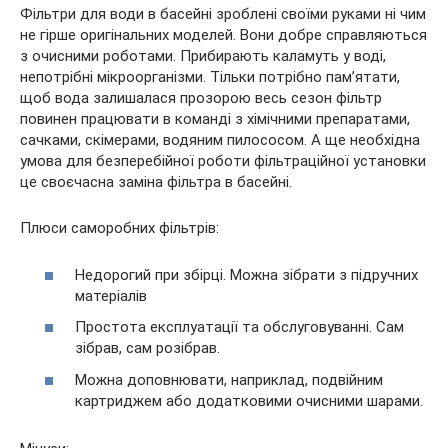
Фільтри для води в басейні зроблені своїми руками ні чим
не гірше оригінальних моделей. Вони добре справляються
з очисними роботами. Прибирають каламуть у воді,
непотрібні мікроорганізми. Тільки потрібно пам’ятати,
щоб вода залишалася прозорою весь сезон фільтр
повинен працювати в команді з хімічними препаратами,
сачками, скімерами, водяним пилососом. А ще необхідна
умова для безперебійної роботи фільтраційної установки
це своєчасна заміна фільтра в басейні.
Плюси саморобних фільтрів:
Недорогий при збірці. Можна зібрати з підручних
матеріалів
Простота експлуатації та обслуговуванні. Сам
зібрав, сам розібрав.
Можна доповнювати, наприклад, подвійним
картриджем або додатковими очисними шарами.