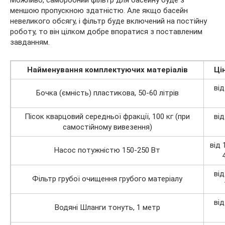
Можливо, саморобний фільтр для басейну буде з
меншою пропускною здатністю. Але якщо басейн
невеликого обсягу, і фільтр буде включений на постійну
роботу, то він цілком добре впоратися з поставленим
завданням.
Найменування комплектуючих матеріалів
Цін
від
Бочка (ємність) пластикова, 50-60 літрів
Пісок кварцовий середньої фракції, 100 кг (при
від
самостійному вивезення)
від 
Насос потужністю 150-250 Вт
від
Фільтр грубої очищення грубого матеріалу
від
Водяні Шланги тонуть, 1 метр