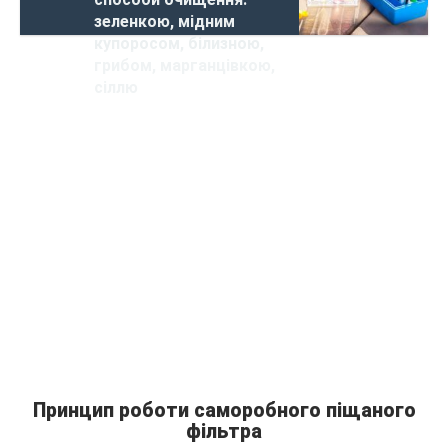
зеленкою, мідним
купоросом, білизною,
грибом, марганцівкою,
сіллю
Принцип роботи саморобного піщаного
фільтра