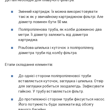
Деталі необхідні для плавучого фільтра:
Змінний картридж. Їх можна використовувати
такі ж як у звичайному картриджном фільтрі. Але
діаметр повинен бути 50 мм.
Поліпропіленова труба, як колби довжиною два
метри. Її діаметр залежить від діаметра
картриджа.
Різьбова шпилька і куточок з поліпропілену,
діаметра труби під колбу фільтра.
Етапи складання елементів:
До однієї сторони поліпропіленової труби
вставляється куточок, заглушка і шпилька. Отвір
для заглушки робиться заздалегідь. Зафіксувати
гайкою. У трубу вставляється фільтр.
До протилежної сторони труби фіксується насос.
Його потужність буде залежати від обсягу
вашого басейну.