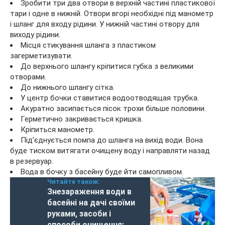
Зробити три два отвори в верхній частині пластикової
тари і одне в нижній. Отвори вгорі необхідні під манометр
і шланг для входу рідини. У нижній частині отвору для
виходу рідини.
Місця стикування шланга з пластиком
загерметизувати.
До верхнього шлангу кріпитися губка з великими
отворами.
До нижнього шлангу сітка.
У центр бочки ставитися водоотводящая трубка.
Акуратно засипається пісок трохи більше половини.
Герметично закривається кришка.
Кріпиться манометр.
Під’єднується помпа до шланга на вихід води. Вона
буде тиском витягати очищену воду і направляти назад
в резервуар.
Вода в бочку з басейну буде йти самопливом.
Читайте також:
Знезараження води в
басейні на дачі своїми
руками, засоби і
способи очищення: