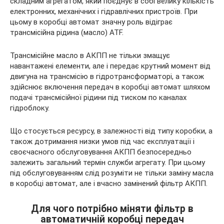
складним агрегатом, який поєднує в собі велику кількість
електронних, механічних і гідравлічних пристроїв. При
цьому в коробці автомат значну роль відіграє
трансмісійна рідина (масло) ATF.
Трансмісійне масло в АКПП не тільки
змащує
навантажені елементи, але і передає крутний момент від
двигуна на трансмісію в гідротрансформаторі, а також
здійснює включення передач в коробці автомат шляхом
подачі трансмісійної рідини під тиском по каналах
гідроблоку.
Що стосується ресурсу, в залежності від типу коробки, а
також дотримання низки умов під час експлуатації і
своєчасного обслуговування АКПП безпосередньо
залежить загальний термін служби агрегату. При цьому
під обслуговуванням слід розуміти не тільки заміну масла
в коробці автомат, але і вчасно замінений фільтр АКПП.
Для чого потрібно міняти фільтр в
автоматичній коробці передач