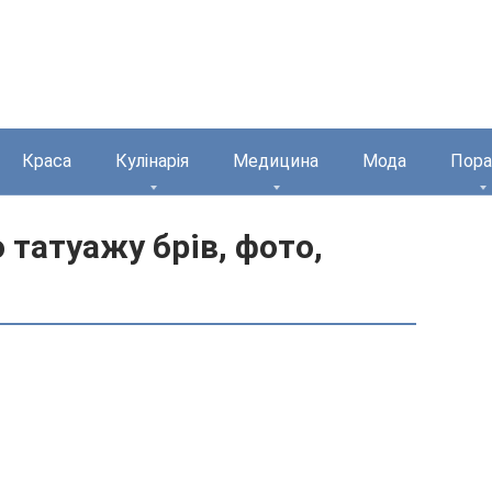
Краса
Кулінарія
Медицина
Мода
Пора
 татуажу брів, фото,