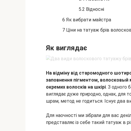
5.2 Відносні
6 Як вибрати майстра
7 Ціни на татуаж брів волос
Як виглядає
На відміну від старомодного шотиро
заповнення пігментом, волосковый
окремих волосків на шкірі
. З одного 
виглядає дуже природно, однак, для 
шрам, метод не годиться. Існує два в
Для наочності ми зібрали для вас дек
представляє із себе такий татуаж в рі