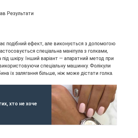
вав Результати
дає подібний ефект, але виконується з допомогою
застосовується спеціальна маніпула з голками,
 під шкіру. Інший варіант — апаратний метод при
икористовуючи спеціальну машинку. Фолікули
на їх залягання більше, ніж може дістати голка.
их, хто не хоче