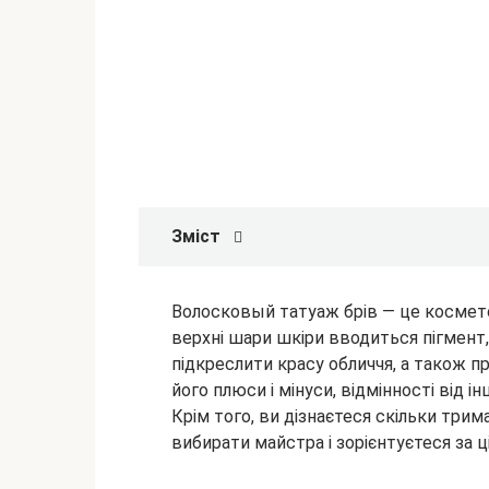
Зміст
Волосковый татуаж брів — це косметол
верхні шари шкіри вводиться пігмент, 
підкреслити красу обличчя, а також п
його плюси і мінуси,
відмінності від і
Крім того, ви дізнаєтеся скільки трим
вибирати майстра і зорієнтуєтеся за 