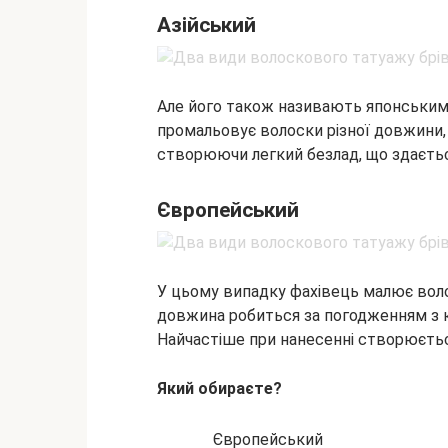
Азійський
Але його також називають японським
промальовує волоски різної довжини,
створюючи легкий безлад, що здаєтьс
Європейський
У цьому випадку фахівець малює волос
довжина робиться за погодженням з кл
Найчастіше при нанесенні створюєтьс
Який обираєте?
Європейський