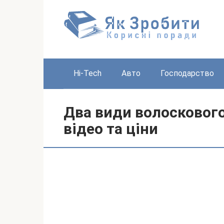
Перейти
до
вмісту
Hi-Tech
Авто
Господарство
Два види волоскового
відео та ціни