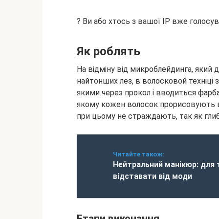
? Ви або хтось з вашої IP вже голосу
Як роблять
На відміну від микроблейдинга, який 
найтонших лез, в волосковой техніці 
якими через прокол і вводиться фарба
якому кожен волосок прорисовують в
при цьому не страждають, так як глиби
Читайте також:
Нейтральний манікюр: для т
відставати від моди
Етапи виконання