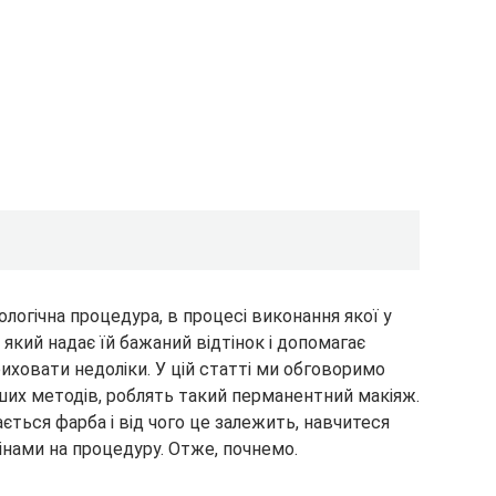
огічна процедура, в процесі виконання якої у
який надає їй бажаний відтінок і допомагає
риховати недоліки. У цій статті ми обговоримо
нших методів, роблять такий перманентний макіяж.
ається фарба і від чого це залежить, навчитеся
цінами на процедуру. Отже, почнемо.