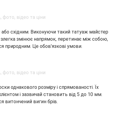
 або східним. Виконуючи такий татуаж майстер
 злегка змінює напрямок, перетинає між собою,
я природним. Це обов’язкові умови.
ки однакового розміру і спрямованості. Їх
ієнтом і зазвичай становить від 5 до 10 мм.
я витончений вигин брів.