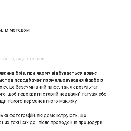
ковым методом
вания брів, при якому відбувається повне
 метод передбачає промальовування фарбою
боку, це безсумнівний плюс, так як результат
того, щоб перекрити старий невдалий татуаж або
иди такого перманентного макіяжу.
ілька фотографій, які демонструють, що
зних техніках до і після проведення процедури.