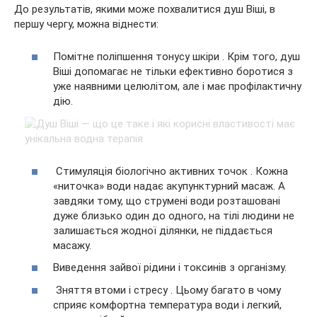
До результатів, якими може похвалитися душ Віші, в
першу чергу, можна віднести:
Помітне поліпшення тонусу шкіри . Крім того, душ
Віші допомагає не тільки ефективно боротися з
уже наявними целюлітом, але і має профілактичну
дію.
Стимуляція біологічно активних точок . Кожна
«ниточка» води надає акупунктурний масаж. А
завдяки тому, що струмені води розташовані
дуже близько один до одного, на тілі людини не
залишається жодної ділянки, не піддається
масажу.
Виведення зайвої рідини і токсинів з організму.
Зняття втоми і стресу . Цьому багато в чому
сприяє комфортна температура води і легкий,