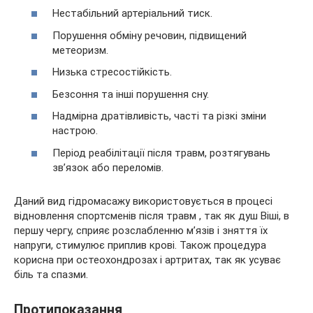
Нестабільний артеріальний тиск.
Порушення обміну речовин, підвищений
метеоризм.
Низька стресостійкість.
Безсоння та інші порушення сну.
Надмірна дратівливість, часті та різкі зміни
настрою.
Період реабілітації після травм, розтягувань
зв’язок або переломів.
Даний вид гідромасажу використовується в процесі
відновлення спортсменів після травм , так як душ Віші, в
першу чергу, сприяє розслабленню м’язів і зняття їх
напруги, стимулює приплив крові. Також процедура
корисна при остеохондрозах і артритах, так як усуває
біль та спазми.
Протипоказання