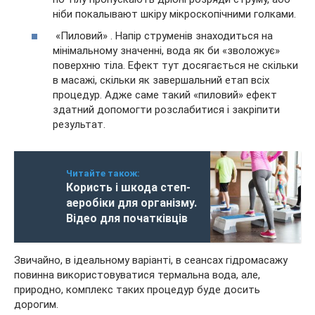
ніби покалывают шкіру мікроскопічними голками.
«Пиловий» . Напір струменів знаходиться на
мінімальному значенні, вода як би «зволожує»
поверхню тіла. Ефект тут досягається не скільки
в масажі, скільки як завершальний етап всіх
процедур. Адже саме такий «пиловий» ефект
здатний допомогти розслабитися і закріпити
результат.
Читайте також:
Користь і шкода степ-
аеробіки для організму.
Відео для початківців
Звичайно, в ідеальному варіанті, в сеансах гідромасажу
повинна використовуватися термальна вода, але,
природно, комплекс таких процедур буде досить
дорогим.