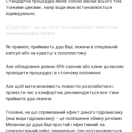
Стандартна процедура являє собою масаж всього тіла
тонкими цівками , напір води яких встановлюється
індивідуально.
Як правило, приймають душ Віші, лежачи в спеціальній
капсулі або на кушетці з склопластику.
Але обладнання деяких SPA-салонів або клінік дозволяє
проводити процедуру і в стоячому положенні.
Але щоб мати можливість повністю розслабитися і
провести час з комфортом, рекомендується все-таки
приймати душ лежачи.
Головне, на що спрямований ефект даного гідромасажу
(інші види гідромасажу) – це поліпшення обміну речовин.
Механізм дії душа Віші простий і ефективний: на
горизонтальній рейці, паралельно тілу розташовуються