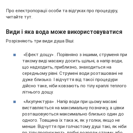
Про електропорації особи та відгуках про процедуру,
читайте тут.
Види і яка вода може використовуватися
Розрізняють три види душа Віші:
«Ефект дощу» . Порівняно з іншими, струменя при
такому виді масажу досить щільні, а напір води,
що надходить, приблизно, знаходиться на
середньому рівні. Струмені води розташовані не
дуже близько. І відчуття від такої процедури
дійсно таке, ніби ковзають по тілу краплі теплого
літнього дощу.
«Акупунктура» . Напір води при цьому масажі
виставляється на максимальну позначку, а цівки
розташовуються максимально близько один до
одного. Товщина їх така ж, як у голки, якщо не
менше. Відчуття при голчастому душі такі, як ніби
по тілу пропускають дрібні розряди струму, або