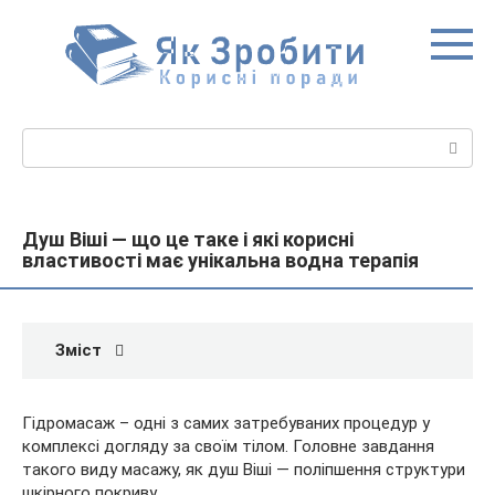
Перейти
до
вмісту
Пошук:
Душ Віші — що це таке і які корисні
властивості має унікальна водна терапія
Зміст
Гідромасаж – одні з самих затребуваних процедур у
комплексі догляду за своїм тілом. Головне завдання
такого виду масажу, як душ Віші — поліпшення структури
шкірного покриву.