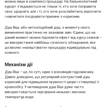
можна лише в комплексі процедур. На бальнеологічний
курорт з’їжджаються не тільки ті, хто хоче поправити
своє здоров’я, але і ті, хто хоче розслабитися, відпочити
і навчитися поєднувати приємне з корисним.
Душ Віші, або ниткоподібний душ, з моменту свого
виникнення практично не зазнавав змін. Єдине, що на
даний момент можна підсилити ефект від курсу сеансів –
це використання найбільш сучасного обладнання, яке
дозволяє «налаштувати» процедуру індивідуально під
кожного.
Механізм дії
Душ Віші – це, по суті, один з різновидів гідромасажу.
Давно доведено, що регулярний контрастний душ
корисний для підвищення пружності шкіри і стимуляції її
кровообігу. У нитевидном душі Віші дуже часто
використовується чергування низьких і високих
температур води.