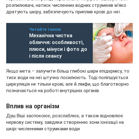
розпилювачі, натиск численних водних струменів м’яко
дратують шкіру, забезпечують приплив крові до неї .
Читайте також:
Механічна чистка
обличчя: особливості,
плюси, мінуси і фото до
і після сеансу
Якщо мета – залучити більш глибокі шари епідермісу, то
тиск води на неї штучно посилюють. Тоді поліпшується
циркуляція не тільки крові, але й лімфи, що благотворно
позначається на роботі внутрішніх органів.
Вплив на організм
Душ Віші заспокоює, розслаблює, а також відновлює
нервову систему, завдяки створенню зони іонізації на
шкірі численними струмками води.