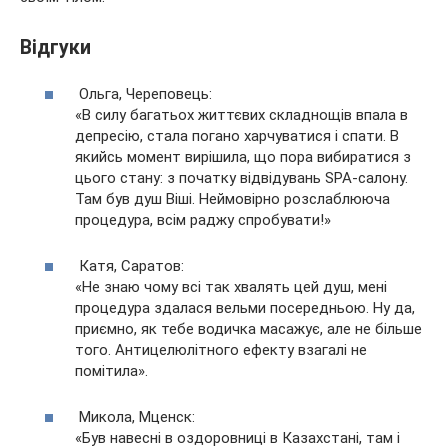
Відгуки
Ольга, Череповець:
«В силу багатьох життєвих складнощів впала в
депресію, стала погано харчуватися і спати. В
якийсь момент вирішила, що пора вибиратися з
цього стану: з початку відвідувань SPA-салону.
Там був душ Віші. Неймовірно розслаблююча
процедура, всім раджу спробувати!»
Катя, Саратов:
«Не знаю чому всі так хвалять цей душ, мені
процедура здалася вельми посередньою. Ну да,
приємно, як тебе водичка масажує, але не більше
того. Антицелюлітного ефекту взагалі не
помітила».
Микола, Мценск:
«Був навесні в оздоровниці в Казахстані, там і