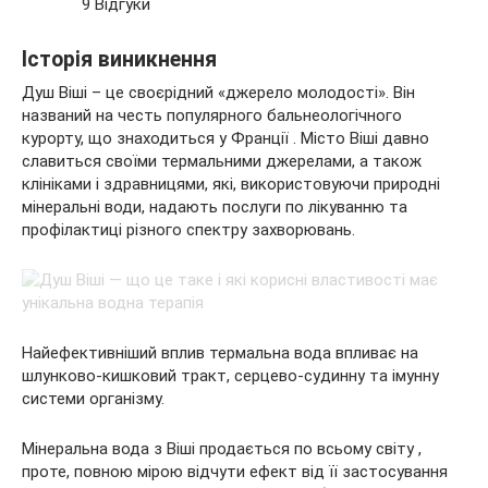
9 Відгуки
Історія виникнення
Душ Віші – це своєрідний «джерело молодості». Він
названий на честь популярного бальнеологічного
курорту, що знаходиться у Франції . Місто Віші давно
славиться своїми термальними джерелами, а також
клініками і здравницями, які, використовуючи природні
мінеральні води, надають послуги по лікуванню та
профілактиці різного спектру захворювань.
Найефективніший вплив термальна вода впливає на
шлунково-кишковий тракт, серцево-судинну та імунну
системи організму.
Мінеральна вода з Віші продається по всьому світу ,
проте, повною мірою відчути ефект від її застосування