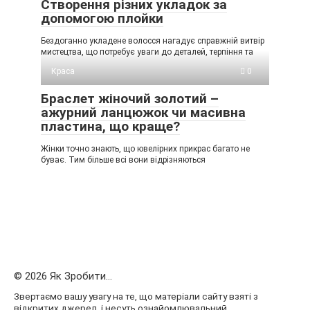
Створення різних укладок за
допомогою плойки
Бездоганно укладене волосся нагадує справжній витвір
мистецтва, що потребує уваги до деталей, терпіння та
Краса
0
Браслет жіночий золотий –
ажурний ланцюжок чи масивна
пластина, що краще?
Жінки точно знають, що ювелірних прикрас багато не
буває. Тим більше всі вони відрізняються
© 2026 Як Зробити...
Звертаємо вашу увагу на те, що матеріали сайту взяті з
відкритих джерел, і несуть ознайомлювальний