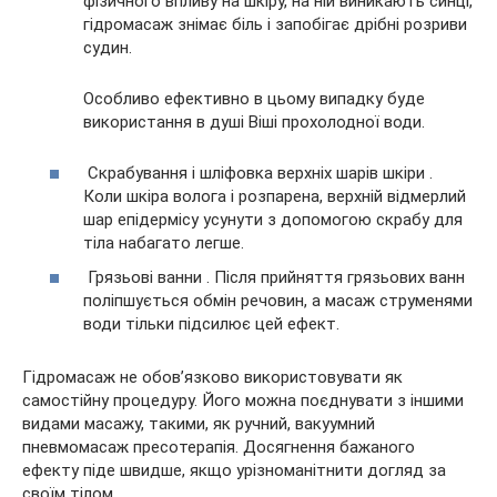
фізичного впливу на шкіру, на ній виникають синці,
гідромасаж знімає біль і запобігає дрібні розриви
судин.
Особливо ефективно в цьому випадку буде
використання в душі Віші прохолодної води.
Скрабування і шліфовка верхніх шарів шкіри .
Коли шкіра волога і розпарена, верхній відмерлий
шар епідермісу усунути з допомогою скрабу для
тіла набагато легше.
Грязьові ванни . Після прийняття грязьових ванн
поліпшується обмін речовин, а масаж струменями
води тільки підсилює цей ефект.
Гідромасаж не обов’язково використовувати як
самостійну процедуру. Його можна поєднувати з іншими
видами масажу, такими, як ручний, вакуумний
пневмомасаж пресотерапія. Досягнення бажаного
ефекту піде швидше, якщо урізноманітнити догляд за
своїм тілом.