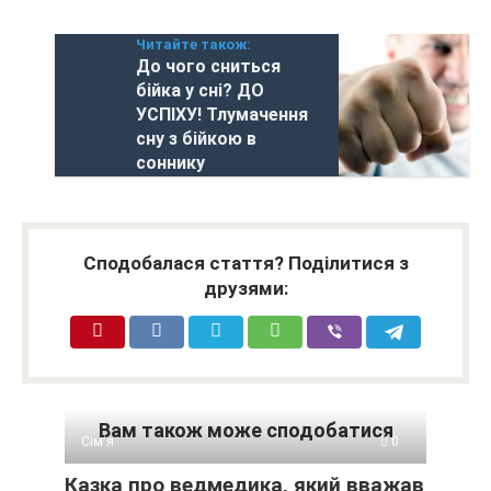
Читайте також:
До чого сниться
бійка у сні? ДО
УСПІХУ! Тлумачення
сну з бійкою в
соннику
Сподобалася стаття? Поділитися з
друзями:
Вам також може сподобатися
Сім'я
0
Казка про ведмедика, який вважав