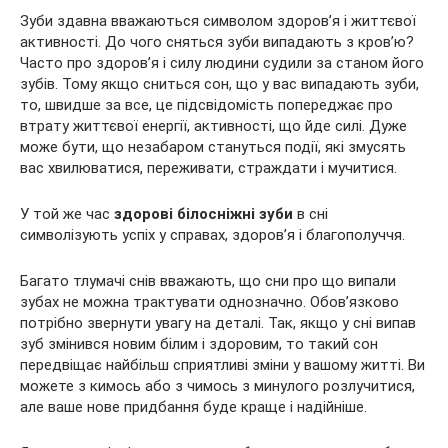
Зуби здавна вважаються символом здоров’я і життєвої
активності. До чого сняться зуби випадають з кров’ю?
Часто про здоров’я і силу людини судили за станом його
зубів. Тому якщо сниться сон, що у вас випадають зуби,
то, швидше за все, це підсвідомість попереджає про
втрату
життєвої енергії, активності, що йде силі. Дуже
може бути, що незабаром стануться події, які змусять
вас хвилюватися, переживати, страждати і мучитися.
У той же час
здорові білосніжні зуби
в сні
символізують успіх у справах, здоров’я і благополуччя.
Багато тлумачі снів вважають, що сни про що випали
зубах не можна трактувати однозначно. Обов’язково
потрібно звернути увагу на деталі. Так, якщо у сні випав
зуб змінився новим білим і здоровим, то такий сон
передвіщає найбільш сприятливі зміни у вашому житті. Ви
можете з кимось або з чимось з минулого розлучитися,
але ваше нове придбання буде краще і надійніше.