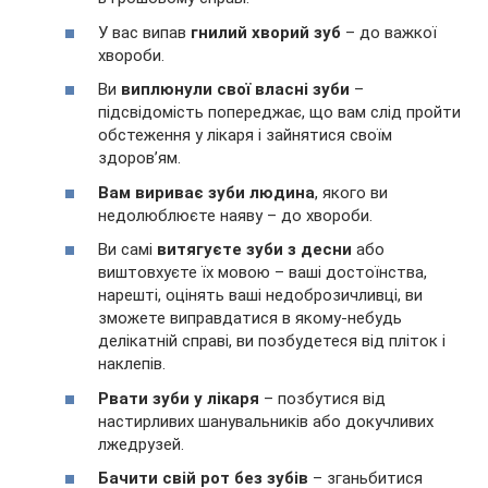
У вас випав
гнилий хворий зуб
– до важкої
хвороби.
Ви
виплюнули свої власні зуби
–
підсвідомість попереджає, що вам слід пройти
обстеження у лікаря і зайнятися своїм
здоров’ям.
Вам вириває зуби людина
, якого ви
недолюблюєте наяву – до хвороби.
Ви самі
витягуєте зуби з десни
або
виштовхуєте їх мовою – ваші достоїнства,
нарешті, оцінять ваші недоброзичливці, ви
зможете виправдатися в якому-небудь
делікатній справі, ви позбудетеся від пліток і
наклепів.
Рвати зуби у лікаря
– позбутися від
настирливих шанувальників або докучливих
лжедрузей.
Бачити свій рот без зубів
– зганьбитися