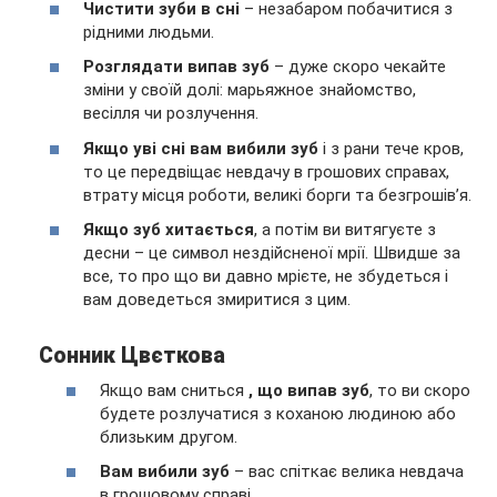
Чистити зуби в сні
– незабаром побачитися з
рідними людьми.
Розглядати випав зуб
– дуже скоро чекайте
зміни у своїй долі: марьяжное знайомство,
весілля чи розлучення.
Якщо уві сні вам вибили зуб
і з рани тече кров,
то це передвіщає невдачу в грошових справах,
втрату місця роботи, великі борги та безгрошів’я.
Якщо зуб хитається
, а потім ви витягуєте з
десни – це символ нездійсненої мрії. Швидше за
все, то про що ви давно мрієте, не збудеться і
вам доведеться змиритися з цим.
Сонник Цвєткова
Якщо вам сниться
, що випав зуб
, то ви скоро
будете розлучатися з коханою людиною або
близьким другом.
Вам вибили зуб
– вас спіткає велика невдача
в грошовому справі.