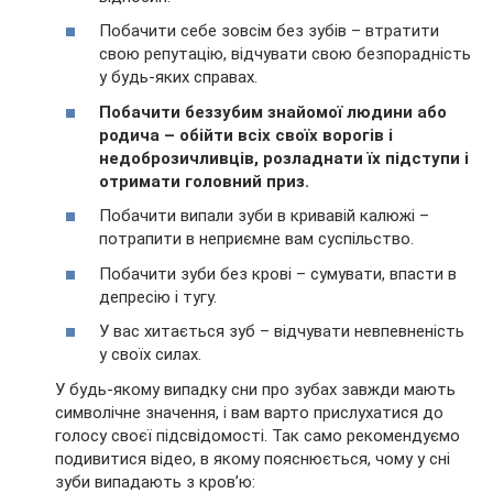
Побачити себе зовсім без зубів – втратити
свою репутацію, відчувати свою безпорадність
у будь-яких справах.
Побачити беззубим знайомої людини або
родича – обійти всіх своїх ворогів і
недоброзичливців, розладнати їх підступи і
отримати головний приз.
Побачити випали зуби в кривавій калюжі –
потрапити в неприємне вам суспільство.
Побачити зуби без крові – сумувати, впасти в
депресію і тугу.
У вас хитається зуб – відчувати невпевненість
у своїх силах.
У будь-якому випадку сни про зубах завжди мають
символічне значення, і вам варто прислухатися до
голосу своєї підсвідомості. Так само рекомендуємо
подивитися відео, в якому пояснюється, чому у сні
зуби випадають з кров’ю: