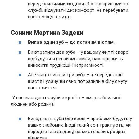
перед близькими людьми або товаришами по
службі, відчувати дискомфорт, не перебувати
свого місця в житті.
Сонник Мартина Задеки
Випав один зуб – до поганим вістям.
Ви втратили два зуба – у вашому житті скоро
відбудуться неприємні зміни, вам належить
виносити труднощі і неприємності.
Але якщо випали три зуба – це передвіщає
щастя і удачу, ви явно потрапили в білу смугу
свого життя.
У вас випадають зуби з кров’ю – смерть близької
людини або родича.
Випадають зуби без крові – проблеми будуть у
ваших знайомих. Іноді такий сон трактують, як
передвістя скандалу, великої сварки, розрив
відносин.