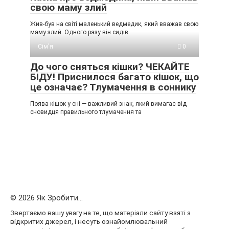
свою маму злий
Жив-був на світі маленький ведмедик, який вважав свою
маму злий. Одного разу він сидів
Сім'я
0
До чого сняться кішки? ЧЕКАЙТЕ
БІДУ! Приснилося багато кішок, що
це означає? Тлумачення в соннику
Поява кішок у сні — важливий знак, який вимагає від
сновидця правильного тлумачення та
© 2026 Як Зробити...
Звертаємо вашу увагу на те, що матеріали сайту взяті з
відкритих джерел, і несуть ознайомлювальний