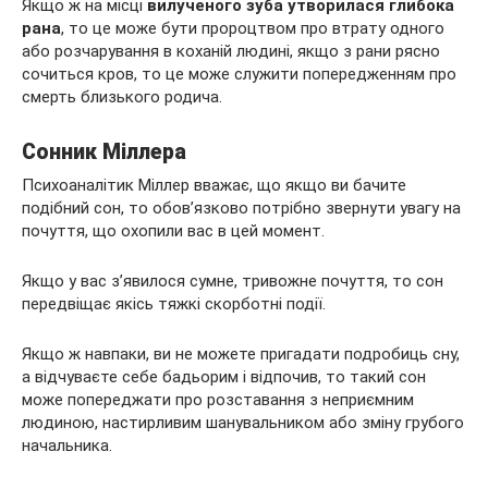
Якщо ж на місці
вилученого зуба утворилася глибока
рана
, то це може бути пророцтвом про втрату одного
або розчарування в коханій людині, якщо з рани рясно
сочиться кров, то це може служити попередженням про
смерть близького родича.
Сонник Міллера
Психоаналітик Міллер вважає, що якщо ви бачите
подібний сон, то обов’язково потрібно звернути увагу на
почуття, що охопили вас в цей момент.
Якщо у вас з’явилося сумне, тривожне почуття, то сон
передвіщає якісь тяжкі скорботні події.
Якщо ж навпаки, ви не можете пригадати подробиць сну,
а відчуваєте себе бадьорим і відпочив, то такий сон
може попереджати про розставання з неприємним
людиною, настирливим шанувальником або зміну грубого
начальника.