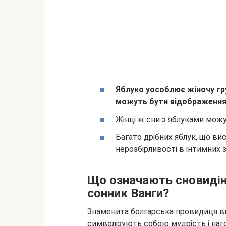
Яблуко уособлює жіночу гр
можуть бути відображенням
Жінці ж сни з яблуками можу
Багато дрібних яблук, що вис
нерозбірливості в інтимних з
Що означають сновидін
сонник Ванги?
Знаменита болгарська провидиця вва
символізують собою мудрість і наг