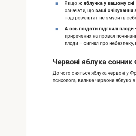
Якщо ж
яблучка у вашому сні 
означати, що
ваші очікування
тоді результат не змусить себ
А ось поїдати підгнилі плоди 
приречених на провал починань 
плоди – сигнал про небезпеку,
Червоні яблука сонник
До чого сняться яблука червоні у Ф
психолога, велике червоне яблуко в