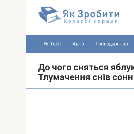
Перейти
до
вмісту
Hi-Tech
Авто
Господарство
До чого сняться яблу
Тлумачення снів сонн