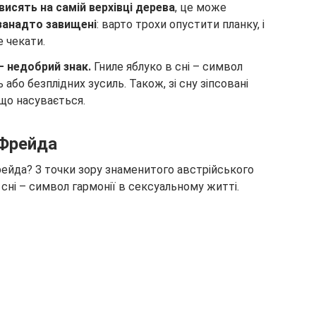
висять на самій верхівці дерева
, це може
 занадто завищені
: варто трохи опустити планку, і
е чекати.
– недобрий знак.
Гниле яблуко в сні – символ
або безплідних зусиль. Також, зі сну зіпсовані
 що насувається.
 Фрейда
рейда? З точки зору знаменитого австрійського
 сні – символ гармонії в сексуальному житті.