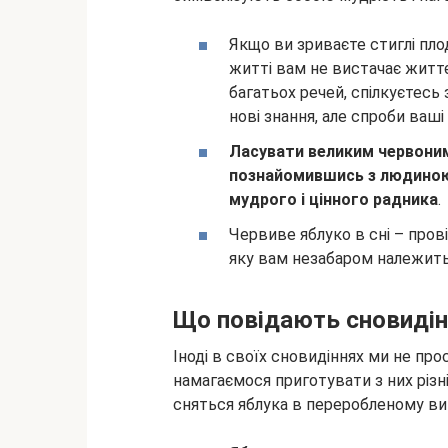
Якщо ви зриваєте стиглі пло
житті вам не вистачає життє
багатьох речей, спілкуєтесь
нові знання, але спроби ваш
Ласувати великим червоним
познайомившись з людиною 
мудрого і цінного радника
.
Червиве яблуко в сні – пров
яку вам незабаром належить
Що повідають сновидін
Іноді в своїх сновидіннях ми не пр
намагаємося приготувати з них різні
сняться яблука в переробленому ви