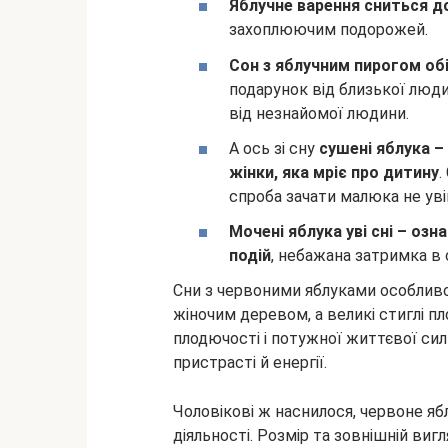
Яблучне варення сниться д
захоплюючим подорожей.
Сон з яблучним пирогом об
подарунок від близької люд
від незнайомої людини.
А ось зі сну
сушені яблука –
жінки, яка мріє про дитину
.
спроба зачати малюка не уві
Мочені яблука уві сні – оз
подій
, небажана затримка в
Сни з червоними яблуками особливо
жіночим деревом, а великі стиглі пл
плодючості і потужної життєвої сил
пристрасті й енергії.
Чоловікові ж наснилося, червоне ябл
діяльності. Розмір та зовнішній ви