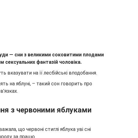
уди — сни з великими соковитими плодами
 сексуальних фантазій чоловіка.
ть вказувати на її лесбійські вподобання.
ять на яблуні, – такий сон говорить про
в’язках.
ня з червоними яблуками
жала, що червоні стиглі яблука уві сні
ороду за працю.