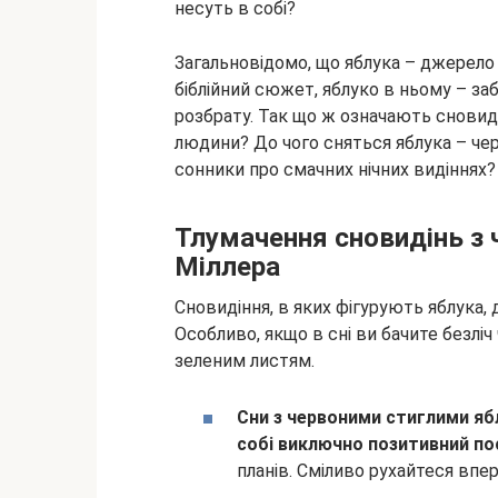
несуть в собі?
Загальновідомо, що яблука – джерело к
біблійний сюжет, яблуко в ньому – заб
розбрату. Так що ж означають сновид
людини? До чого сняться яблука – чер
сонники про смачних нічних видіннях?
Тлумачення сновидінь з
Міллера
Сновидіння, в яких фігурують яблука, 
Особливо, якщо в сні ви бачите безліч
зеленим листям.
Сни з червоними стиглими ябл
собі виключно позитивний по
планів. Сміливо рухайтеся впер