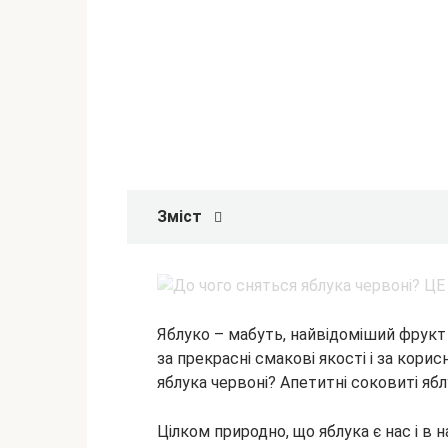
Зміст
Яблуко – мабуть, найвідоміший фрукт 
за прекрасні смакові якості і за корис
яблука червоні? Апетитні соковиті яблу
Цілком природно, що яблука є
нас і в 