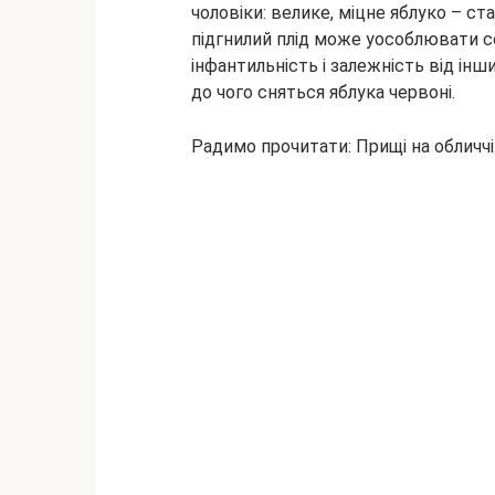
чоловіки: велике, міцне яблуко – ста
підгнилий плід може уособлювати с
інфантильність і залежність від ін
до чого сняться яблука червоні.
Радимо прочитати: Прищі на обличчі: