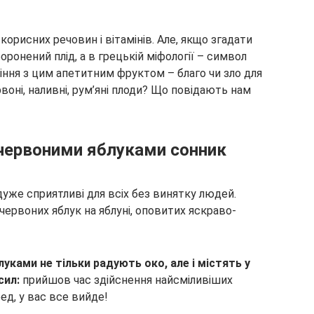
орисних речовин і вітамінів. Але, якщо згадати
оронений плід, а в грецькій міфології – символ
іння з цим апетитним фруктом – благо чи зло для
воні, наливні, рум’яні плоди? Що повідають нам
 червоними яблуками сонник
дуже сприятливі для всіх без винятку людей.
 червоних яблук на яблуні, оповитих яскраво-
уками не тільки радують око, але і містять у
сил:
прийшов час здійснення найсміливіших
ед, у вас все вийде!