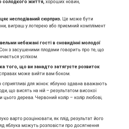
о солодкого життя,
хороших новин,
іцяє несподіваний сюрприз.
Це може бути
ини, виграш у лотерею або приємний комплімент
 вельми небажані гості
в сновидінні молодої
 Сон з засушеними плодами говорить про те, що
нчається успіхом.
нака того, що ви занадто затягуєте розвиток
 справах може вийти вам боком.
 сприятливі для жінок: яблуню здавна вважають
оди, що висять на ній – результатом високої
и цього дерева. Червоний колір – колір любові,
уко варто розцінювати, як плід, результат його
гляд яблука можуть розповісти про досягнення