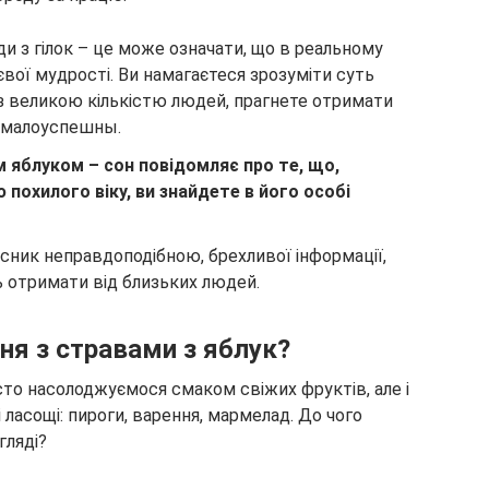
ди з гілок – це може означати, що в реальному
вої мудрості. Ви намагаєтеся зрозуміти суть
 з великою кількістю людей, прагнете отримати
і малоуспешны.
 яблуком – сон повідомляє про те, що,
похилого віку, ви знайдете в його особі
існик неправдоподібною, брехливої інформації,
 отримати від близьких людей.
ня з стравами з яблук?
осто насолоджуємося смаком свіжих фруктів, але і
 ласощі: пироги, варення, мармелад. До чого
гляді?