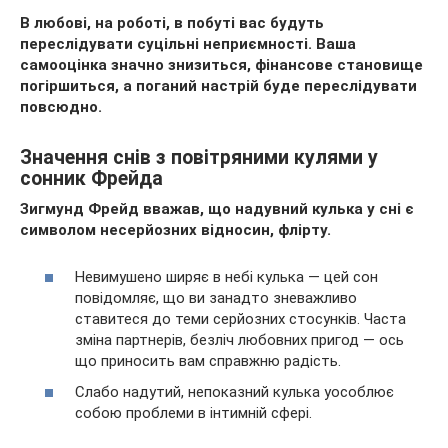
В любові, на роботі, в побуті вас будуть
переслідувати суцільні неприємності. Ваша
самооцінка значно знизиться, фінансове становище
погіршиться, а поганий настрій буде переслідувати
повсюдно.
Значення снів з повітряними кулями у
сонник Фрейда
Зигмунд Фрейд вважав, що надувний кулька у сні є
символом несерйозних відносин, флірту.
Невимушено ширяє в небі кулька — цей сон
повідомляє, що ви занадто зневажливо
ставитеся до теми серйозних стосунків. Часта
зміна партнерів, безліч любовних пригод — ось
що приносить вам справжню радість.
Слабо надутий, непоказний кулька уособлює
собою проблеми в інтимній сфері.