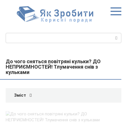
Перейти
до
вмісту
Пошук:
До чого сняться повітряні кульки? ДО
НЕПРИЄМНОСТЕЙ! Тлумачення снів з
кульками
Зміст