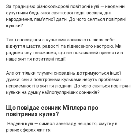
За традицією різнокольорові повітряні кулі — неодмінні
супутники будь-якої святкової події: весілля, дні
народження, пам’ятної дати. До чого сняться повітряні
кульки?
Так і сновидіння з кульками залишають після себе
відчуття щастя, радості та піднесеного настрою. Ми
радіємо сну і вважаємо, що він покликаний принести в
наше життя позитивні події.
Але от тільки тлумачі сновидінь дотримуються іншої
думки: сни з повітряними кульками несуть проблеми і
неприємності в життя людини. До чого сняться повітряні
кульки на думку найпопулярніших сонників?
Що повідає сонник Міллера про
повітряних кулях?
Надувні кулі — символ занепаду, нещастя, смутку в
різних сферах життя.