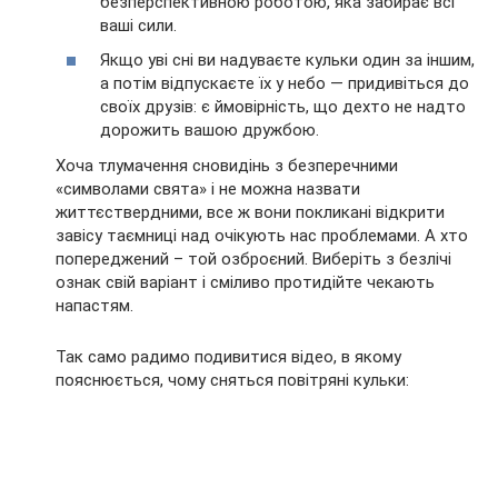
безперспективною роботою, яка забирає всі
ваші сили.
Якщо уві сні ви надуваєте кульки один за іншим,
а потім відпускаєте їх у небо — придивіться до
своїх друзів: є ймовірність, що дехто не надто
дорожить вашою дружбою.
Хоча тлумачення сновидінь з безперечними
«символами свята» і не можна назвати
життєствердними, все ж вони покликані відкрити
завісу таємниці над очікують нас проблемами. А хто
попереджений – той озброєний. Виберіть з безлічі
ознак свій варіант і сміливо протидійте чекають
напастям.
Так само радимо подивитися відео, в якому
пояснюється, чому сняться повітряні кульки: