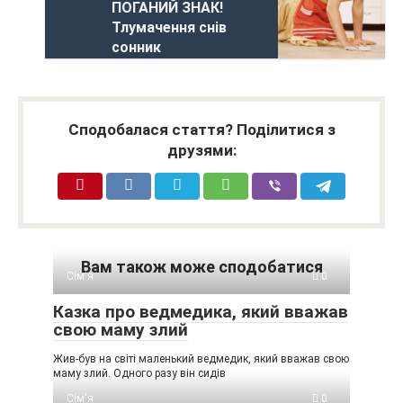
ПОГАНИЙ ЗНАК!
Тлумачення снів
сонник
Сподобалася стаття? Поділитися з
друзями:
Вам також може сподобатися
Сім'я
0
Казка про ведмедика, який вважав
свою маму злий
Жив-був на світі маленький ведмедик, який вважав свою
маму злий. Одного разу він сидів
Сім'я
0