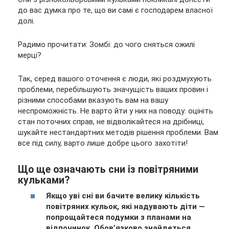
до вас думка про те, що ви самі є господарем власної
долі.
Радимо прочитати: Зомбі: до чого сняться ожилі
мерці?
Так, серед вашого оточення є люди, які роздмухують
проблеми, перебільшують значущість ваших провин і
різними способами вказують вам на вашу
неспроможність. Не варто йти у них на поводу: оцініть
стан поточних справ, не відволікайтеся на дрібниці,
шукайте нестандартних методів рішення проблеми. Вам
все під силу, варто лише добре цього захотіти!
Що ще означають сни із повітряними
кульками?
Якщо уві сні ви бачите велику кількість
повітряних кульок, які надувають діти —
попрощайтеся подумки з планами на
відпочинок. Обов’язково знайдеться