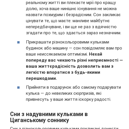
реальному житті ви плекаєте мрії про кращу
долю, хоча ваше нинішнє існування не можна
назвати похмурим і безрадісним. Сон закликає
цінувати те, що маєте: манливе майбутнє
непередбачуване, і ви ще не раз з вдячністю
згадати про те, що здається зараз незначним.
Прикрашати різнокольоровими кульками
будинок або машину — сон повідомляє вам про
ваше неиссякаемом оптимізмі.
Нехай
попереду вас чекають різні неприємності —
ваша життєрадісність дозволить вам з
легкістю впоратися з будь-якими
перешкодами.
Прийняти в подарунок або самому подарувати
кулька — до невеликих сюрпризів, які
привнесуть у ваше життя іскорку радості.
Сни з надувними кульками в
Циганському соннику
Сни з різнокольоровими кульками покликані донести