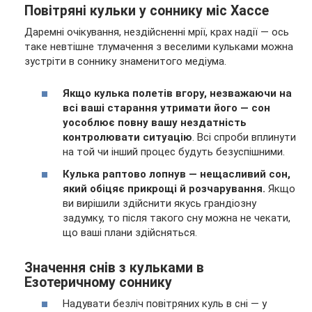
Повітряні кульки у соннику міс Хассе
Даремні очікування, нездійсненні мрії, крах надії — ось
таке невтішне тлумачення з веселими кульками можна
зустріти в соннику знаменитого медіума.
Якщо кулька полетів вгору, незважаючи на
всі ваші старання утримати його — сон
уособлює повну вашу нездатність
контролювати ситуацію
. Всі спроби вплинути
на той чи інший процес будуть безуспішними.
Кулька раптово лопнув — нещасливий сон,
який обіцяє прикрощі й розчарування.
Якщо
ви вирішили здійснити якусь грандіозну
задумку, то після такого сну можна не чекати,
що ваші плани здійсняться.
Значення снів з кульками в
Езотеричному соннику
Надувати безліч повітряних куль в сні — у