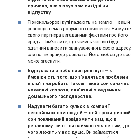
причина, яка зіпсує вам вихідні чи
відпустку.
Різнокольорові кулі падають на землю — вашій
ревнощів немає розумного пояснення. Ви мучте
свого партнера вигаданими фактами про його
зраду. Пам’ятайте, що якийсь час він буде
здатний виносити звинувачення в свою адресу,
але потім прийде розплата. Його любов до вас
може згаснути.
Відпускати в небо повітряні кулі — є
ймовірність того, що з’являться проблеми
в сім’ї і на роботі. Також такий сон означає
невеликі клопоти, пов’язані з веденням
домашнього господарства.
Надувати багато кульок в компанії
незнайомих вам людей — цей трохи дивний
сон покликаний повідомити вам, що в
реальному житті ви займаєтеся не тим, до
чого лежить у вас душа.
Ви займаєтеся