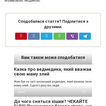
впливовою людиною.
Сподобалася стаття? Поділитися з
друзями:
Вам також може сподобатися
Сім'я
0
Казка про ведмедика, який вважав
свою маму злий
Жив-був на світі маленький ведмедик, який вважав свою
маму злий. Одного разу він сидів
Сім'я
0
До чого сняться кішки? ЧЕКАЙТЕ