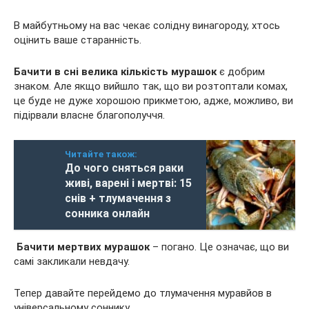
В майбутньому на вас чекає солідну винагороду, хтось
оцінить ваше старанність.
Бачити в сні велика кількість мурашок
є добрим
знаком. Але якщо вийшло так, що ви розтоптали комах,
це буде не дуже хорошою прикметою, адже, можливо, ви
підірвали власне благополуччя.
Читайте також:
До чого сняться раки
живі, варені і мертві: 15
снів + тлумачення з
сонника онлайн
Бачити мертвих мурашок
– погано. Це означає, що ви
самі закликали невдачу.
Тепер давайте перейдемо до тлумачення муравйов в
універсальному соннику.