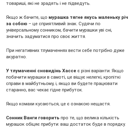
товариші, які не зрадять і не підведуть.
Якщо ж бачите, що
мурашка тягне якусь маленьку річ
за собою
– це сприятливий знак. Судячи по
універсальному сонником, бачити мурашки уві сні,
значить задуматися про своє життя.
При негативних тлумаченнях вести себе потрібно дуже
акуратно.
У тлумаченні сновидінь Хассе
є різні варіанти. Якщо
побачити мурашки в самоті, це віщує нелегкі, кропіткі
справи в майбутньому, і, якщо ви будете працювати
старанно, вас чекає гідне прибуток.
Якщо комахи кусаються, це є ознакою нещастя.
Сонник Ванги говорить
про те, що велика кількість
мурашок обіцяє прибути: ваш достаток буде в порядку.