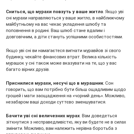
Сниться, що мурахи повзуть у ваше житло
. Якщо уві
сні мурахи направляються у ваше житло, в найближчому
майбутньому на вас чекає укладення шлюбу та
поповнення в родині. Ваш шлюб стане вдалим і
довговічним, а діти стануть успішними особистостями.
Якщо уві сні ви намагаєтеся вигнати муравйов зі свого
будинку, чекайте фінансових втрат. Велика кількість
мурашок у сні також може вказувати на те, що у вас
багато вірних друзів.
Приснилися мурахи, несучі що в мурашник
. Сон
говорить, що вам потрібно бути більш ощадливим щодо
грошей і мати заощадження на «чорний день». Можливо,
незабаром ваші доходи суттєво зменшуватися.
Бачити уві сні величезних мурах
. Вам доведеться
зіткнутися з несправедливістю, яку ви будете не в силах
змінити. Можливо, вам належить нерівна боротьба з