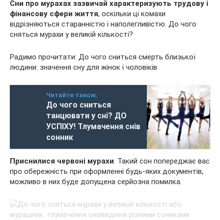
Сни про мурахах зазвичай характеризують трудову і
фінансову сфери життя
, оскільки ці комахи
відрізняються старанністю і наполегливістю. До чого
сняться мурахи у великій кількості?
Радимо прочитати: До чого сниться смерть близької
людини: значення сну для жінок і чоловіків
Читайте також:
До чого сниться
танцювати у сні? ДО
УСПІХУ! Тлумачення снів
сонник
Приснилися червоні мурахи
. Такий сон попереджає вас
про обережність при оформленні будь-яких документів,
можливо в них буде допущена серйозна помилка.