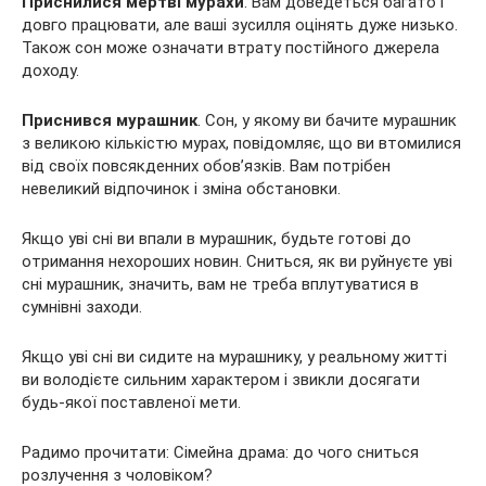
Приснилися мертві мурахи
. Вам доведеться багато і
довго працювати, але ваші зусилля оцінять дуже низько.
Також сон може означати втрату постійного джерела
доходу.
Приснився мурашник
. Сон, у якому ви бачите мурашник
з великою кількістю мурах, повідомляє, що ви втомилися
від своїх повсякденних обов’язків. Вам потрібен
невеликий відпочинок і зміна обстановки.
Якщо уві сні ви впали в мурашник, будьте готові до
отримання нехороших новин. Сниться, як ви руйнуєте уві
сні мурашник, значить, вам не треба вплутуватися в
сумнівні заходи.
Якщо уві сні ви сидите на мурашнику, у реальному житті
ви володієте сильним характером і звикли досягати
будь-якої поставленої мети.
Радимо прочитати: Сімейна драма: до чого сниться
розлучення з чоловіком?