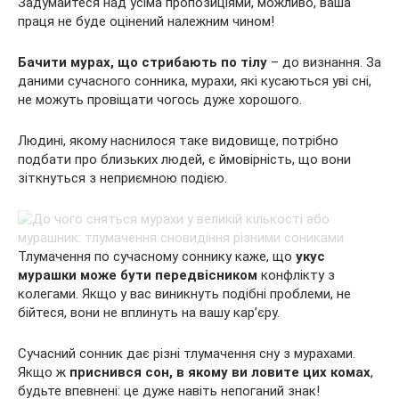
Задумайтеся над усіма пропозиціями, можливо, ваша
праця не буде оцінений належним чином!
Бачити мурах, що стрибають по тілу
– до визнання. За
даними сучасного сонника, мурахи, які кусаються уві сні,
не можуть провіщати чогось дуже хорошого.
Людині, якому наснилося таке видовище, потрібно
подбати про близьких людей, є ймовірність, що вони
зіткнуться з неприємною подією.
Тлумачення по сучасному соннику каже, що
укус
мурашки може бути передвісником
конфлікту з
колегами. Якщо у вас виникнуть подібні проблеми, не
бійтеся, вони не вплинуть на вашу кар’єру.
Сучасний сонник дає різні тлумачення сну з мурахами.
Якщо ж
приснився сон, в якому ви ловите цих комах
,
будьте впевнені: це дуже навіть непоганий знак!