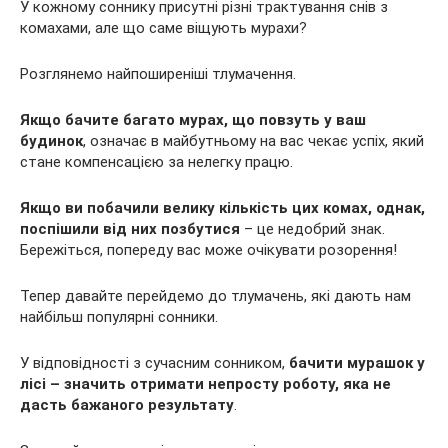
У кожному соннику присутні різні трактування снів з
комахами, але що саме віщують мурахи?
Розглянемо найпоширеніші тлумачення.
Якщо бачите багато мурах, що повзуть у ваш
будинок
, означає в
майбутньому на вас чекає успіх, який
стане компенсацією за нелегку працю.
Якщо ви побачили велику кількість цих комах, однак,
поспішили від них позбутися
– це недобрий знак.
Бережіться, попереду вас може очікувати розорення!
Тепер давайте перейдемо до тлумачень, які дають нам
найбільш популярні сонники.
У відповідності з сучасним сонником,
бачити мурашок у
лісі – значить отримати непросту роботу, яка не
дасть бажаного результату
.