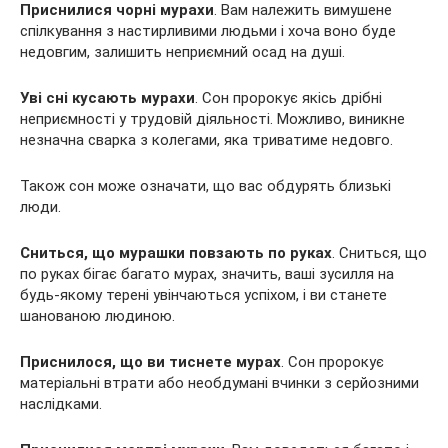
Приснилися чорні мурахи
. Вам належить вимушене
спілкування з настирливими людьми і хоча воно буде
недовгим, залишить неприємний осад на душі.
Уві сні кусають мурахи
. Сон пророкує якісь дрібні
неприємності у трудовій діяльності. Можливо, виникне
незначна сварка з колегами, яка триватиме недовго.
Також сон може означати, що вас обдурять близькі
люди.
Сниться, що мурашки повзають по руках
. Сниться, що
по руках бігає багато мурах, значить, ваші зусилля на
будь-якому терені увінчаються успіхом, і ви станете
шанованою людиною.
Приснилося, що ви тиснете мурах
. Сон пророкує
матеріальні втрати або необдумані вчинки з серйозними
наслідками.