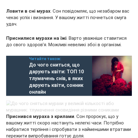
Ловити в сні мурах
. Сон повідомляє, що незабаром вас
чекає успіх і визнання. У вашому житті почнеться смуга
удач.
Приснилися мурахи на їжі
. Варто уважніше ставитися
до свого здоров’я. Можливі невеликі збої в організмі.
Читайте також:
До чого сниться, що
дарують квіти: ТОП 10
тлумачень снів, в яких
дарують квіти, сонник
онлайн
Приснився мураха з крилами
. Сон пророкує, що у
вашому житті скоро настануть нелегкі часи. Потрібно
набратися терпіння і спробувати з найменшими втратами
пережити випробування готує доля.