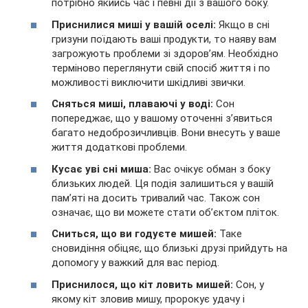
потрібно якийсь час і певні дії з вашого боку.
Приснилися миші у вашій оселі:
Якщо в сні
гризуни поїдають ваші продукти, то наяву вам
загрожують проблеми зі здоров’ям. Необхідно
терміново переглянути свій спосіб життя і по
можливості виключити шкідливі звички.
Сняться миші, плаваючі у воді:
Сон
попереджає, що у вашому оточенні з’явиться
багато недоброзичливців. Вони внесуть у ваше
життя додаткові проблеми.
Кусає уві сні миша:
Вас очікує обман з боку
близьких людей. Ця подія залишиться у вашій
пам’яті на досить тривалий час. Також сон
означає, що ви можете стати об’єктом пліток.
Сниться, що ви годуєте мишей:
Таке
сновидіння обіцяє, що близькі друзі прийдуть на
допомогу у важкий для вас період.
Приснилося, що кіт ловить мишей:
Сон, у
якому кіт зловив мишу, пророкує удачу і