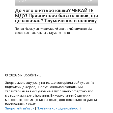
Сім'я
0
До чого сняться кішки? ЧЕКАЙТЕ
БІДУ! Приснилося багато кішок, що
це означає? Тлумачення в соннику
Поява кішок у сні — важливий знак, який вимагає від
сновидця правильного тлумачення та
© 2026 Як Зробити...
Звертаємо вашу увагу на те, що матеріали сайту взяті з
відкритих джерел, і несуть ознайомлювальний
характер і ні за яких умов не є публічною офертою або
методиками для лікування. Використання будь-яких
матеріалів, розміщених на сайті, дозволяється за умови
посилання на сайт.
Зворотній зв’язок
|
Політика конфіденційності