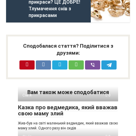
прикраси? ЦЕ ДОБРЕ!
Тлумачення снів з
прикрасами
Сподобалася стаття? Поділитися з
друзями:
Вам також може сподобатися
Сім'я
0
Казка про ведмедика, який вважав
свою маму злий
Жив-був на світі маленький ведмедик, який вважав свою
маму злий. Одного разу він сидів