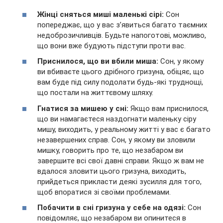
Жінці сняться миші маленькі сірі:
Сон
попереджає, що у вас з’явиться багато таємних
недоброзичливців. Будьте
напоготові, можливо,
що вони вже будують підступи проти вас.
Приснилося, що ви вбили миша:
Сон, у якому
ви вбиваєте цього дрібного гризуна, обіцяє, що
вам буде під силу подолати будь-які труднощі,
що постали на життєвому шляху.
Гнатися за мишею у сні:
Якщо вам приснилося,
що ви намагаєтеся наздогнати маленьку сіру
мишу, виходить, у реальному житті у вас є багато
незавершених справ. Сон, у якому ви зловили
мишку, говорить про те, що незабаром ви
завершите всі свої давні справи. Якщо ж вам не
вдалося зловити цього гризуна, виходить,
прийдеться прикласти деякі зусилля для того,
щоб впоратися зі своїми проблемами.
Побачити в сні гризуна у себе на одязі:
Сон
повідомляє, що незабаром ви опинитеся в