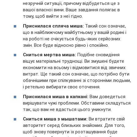
незручній ситуації, причому відбудеться це з
вашої власної вини. Ваше завдання полягає в
тому, щоб вийти з неї гідно.
Приснилася спляча миша:
Такий сон означає,
що в найближчому майбутньому у вашій родині і
на роботі не очікується будь-яких серйозних
змін. Все буде відносно рівно і спокійно.
Сниться мертва миша:
Подібне сновидіння
віщує матеріальні труднощі. Ви змушені будете
економити на всьому і відмовитися від звичних
витрат. Ще такий сон означає, що потрібно бути
обачнішими при спілкуванні зі сторонніми людьми,
і ретельно вибирати своє оточення.
Приснилася миша в капкані:
Вам доведеться
вирішувати чужі проблеми. Обставини складуться
так, що вам не вдасться цього уникнути.
Сниться миша з мышатами:
Ви втратите свій
авторитет серед близьких знайомих. Для того,
щоб знову повернути їх розташування буде