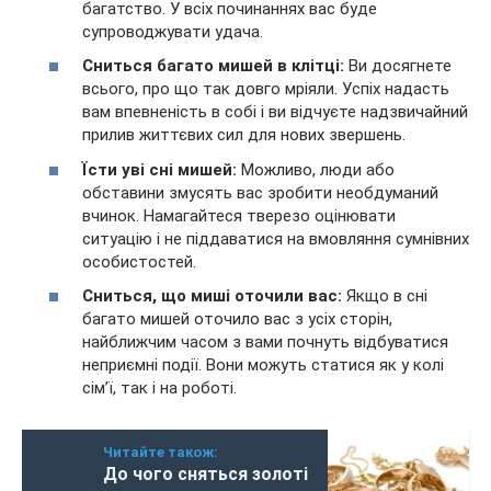
багатство. У всіх починаннях вас буде
супроводжувати удача.
Сниться багато мишей в клітці:
Ви досягнете
всього, про що так довго мріяли. Успіх надасть
вам впевненість в собі і ви відчуєте надзвичайний
прилив життєвих сил для нових звершень.
Їсти уві сні мишей:
Можливо, люди або
обставини змусять вас зробити необдуманий
вчинок. Намагайтеся тверезо оцінювати
ситуацію і не піддаватися на вмовляння сумнівних
особистостей.
Сниться, що миші оточили вас:
Якщо в сні
багато мишей оточило вас з усіх сторін,
найближчим часом з вами почнуть відбуватися
неприємні події. Вони можуть статися як у колі
сім’ї, так і на роботі.
Читайте також:
До чого сняться золоті