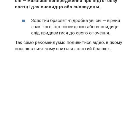
сні — можливе попередження про підготовку
пастці для сновидца або сновидицы.
Золотий браслет-підробка уві сні — вірний
знак того, що сновидінню або сновидице
слід придивитися до свого оточення.
Так само рекомендуємо подивитися відео, в якому
пояснюється, чому сниться золотий браслет: