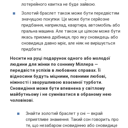
лотерейного квитка не буде зайвою.
Золотий браслет також може бути передвістям
значущою покупки. Це може бути серйозне
придбання, наприклад, квартира, автомобіль або
пральна машина. Але також це цілком може бути
якась приємна дрібниця, про яку сновидець або
сновидица давно мріє, але ніяк не вирішується
придбати.
Носити на руці подарунок одного або молодої
людини для жінки по соннику Міллера —
передвістя успіхів в любовних справах. Її
відносини будуть міцними, повними любові,
ніжності і зворушливою взаємної турботи.
Сновидіння може бути впевнена у світлому
майбутньому і не сумніватися в обраному нею
чоловікові.
Знайти золотий браслет у сні — вкрай
сприятливе знамення. Такий сон говорить про
те, що незабаром сновидінню або сновидице