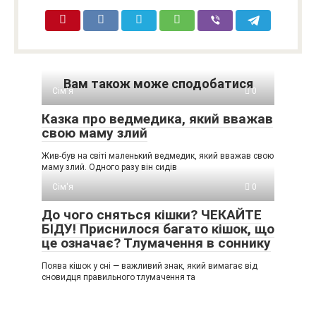
Вам також може сподобатися
Сім'я
0
Казка про ведмедика, який вважав
свою маму злий
Жив-був на світі маленький ведмедик, який вважав свою
маму злий. Одного разу він сидів
Сім'я
0
До чого сняться кішки? ЧЕКАЙТЕ
БІДУ! Приснилося багато кішок, що
це означає? Тлумачення в соннику
Поява кішок у сні — важливий знак, який вимагає від
сновидця правильного тлумачення та