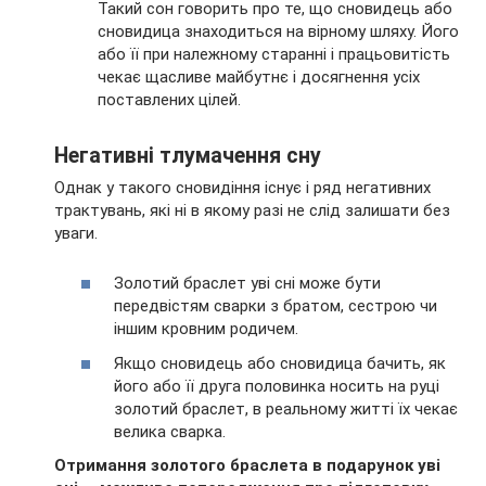
Такий сон говорить про те, що сновидець або
сновидица знаходиться на вірному шляху. Його
або її при належному старанні і працьовитість
чекає щасливе майбутнє і досягнення усіх
поставлених цілей.
Негативні тлумачення сну
Однак у такого сновидіння існує і ряд негативних
трактувань, які ні в якому разі не слід залишати без
уваги.
Золотий браслет уві сні може бути
передвістям сварки з братом, сестрою чи
іншим кровним родичем.
Якщо сновидець або сновидица бачить, як
його або її друга половинка носить на руці
золотий браслет, в реальному житті їх чекає
велика сварка.
Отримання золотого браслета в подарунок уві