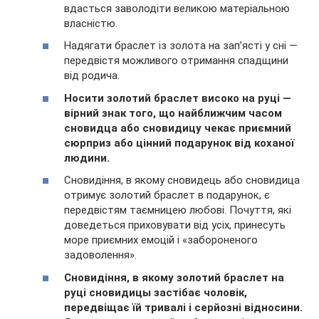
вдасться заволодіти великою матеріальною
власністю.
Надягати браслет із золота на зап’ясті у сні —
передвістя можливого отримання спадщини
від родича.
Носити золотий браслет високо на руці —
вірний знак того, що найближчим часом
сновидца або сновидицу чекає приємний
сюрприз або цінний подарунок від коханої
людини.
Сновидіння, в якому сновидець або сновидица
отримує золотий браслет в подарунок, є
передвістям таємницею любові. Почуття, які
доведеться приховувати від усіх, принесуть
море приємних емоцій і «забороненого
задоволення».
Сновидіння, в якому золотий браслет на
руці сновидицы застібає чоловік,
передвіщає їй тривалі і серйозні відносини.