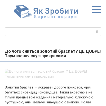
Перейти
до
вмісту
Пошук:
До чого сниться золотий браслет? ЦЕ ДОБРЕ!
Тлумачення сну з прикрасами
Золотий браслет — яскраве і дороге прикраса, мрія
багатьох сновидиц і сновидцев. Такий аксесуар є не
тільки предметом жадання і матеріальної блискучою
пустушкою, але і вельми значущою ознакою. Поява