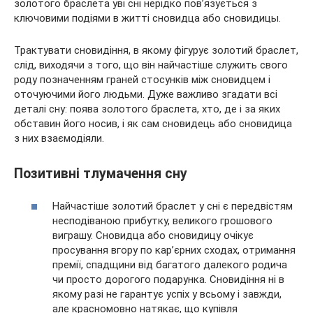
золотого браслета уві сні нерідко пов’язується з
ключовими подіями в
житті сновидца або сновидицы.
Трактувати сновидіння, в якому фігурує золотий браслет,
слід, виходячи з того, що він найчастіше служить свого
роду позначенням граней стосунків між сновидцем і
оточуючими його людьми. Дуже важливо згадати всі
деталі сну: поява золотого браслета, хто, де і за яких
обставин його носив, і як сам сновидець або сновидица
з них взаємодіяли.
Позитивні тлумачення сну
Найчастіше золотий браслет у сні є передвістям
несподіваною прибутку, великого грошового
виграшу. Сновидца або сновидицу очікує
просування вгору по кар’єрних сходах, отримання
премії, спадщини від багатого далекого родича
чи просто дорогого подарунка. Сновидіння ні в
якому разі не гарантує успіх у всьому і завжди,
але красномовно натякає, що купівля