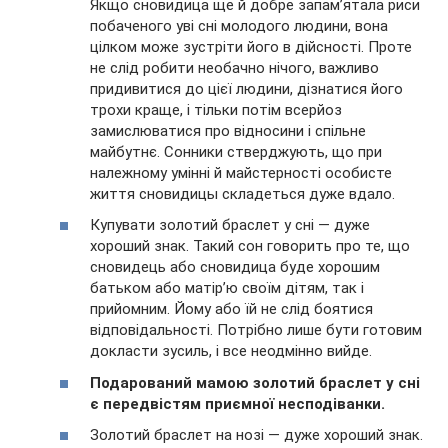
Якщо сновидица ще й добре запам’ятала риси
побаченого уві сні молодого людини, вона
цілком може зустріти його в дійсності. Проте
не слід робити необачно нічого, важливо
придивитися до цієї людини, дізнатися його
трохи краще, і тільки потім всерйоз
замислюватися про відносини і спільне
майбутнє. Сонники стверджують, що при
належному умінні й майстерності особисте
життя сновидицы складеться дуже вдало.
Купувати золотий браслет у сні — дуже
хороший знак. Такий сон говорить про те, що
сновидець або сновидица буде хорошим
батьком або матір’ю своїм дітям, так і
прийомним. Йому або їй не слід боятися
відповідальності. Потрібно лише бути готовим
докласти зусиль, і все неодмінно вийде.
Подарований мамою золотий браслет у сні
є передвістям приємної несподіванки.
Золотий браслет на нозі — дуже хороший знак.