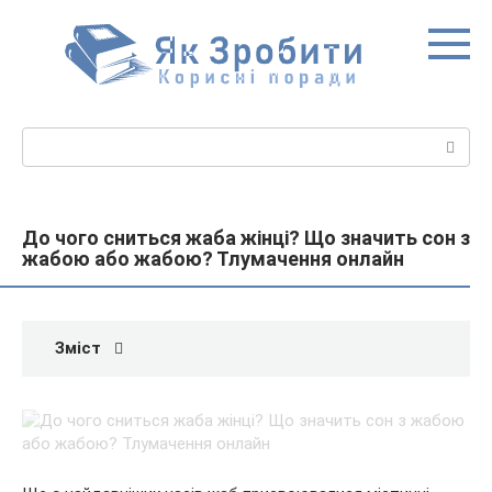
Перейти
до
вмісту
Пошук:
До чого сниться жаба жінці? Що значить сон з
жабою або жабою? Тлумачення онлайн
Зміст