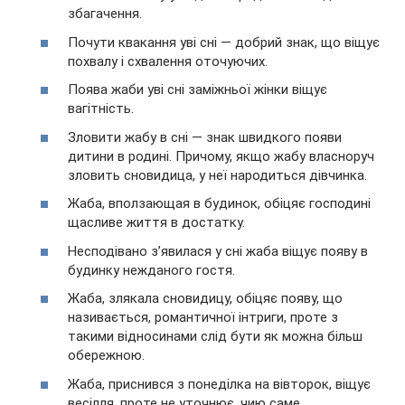
збагачення.
Почути квакання уві сні — добрий знак, що віщує
похвалу і схвалення оточуючих.
Поява жаби уві сні заміжньої жінки віщує
вагітність.
Зловити жабу в сні — знак швидкого появи
дитини в родині. Причому, якщо жабу власноруч
зловить сновидица, у неї народиться дівчинка.
Жаба, вползающая в будинок, обіцяє господині
щасливе життя в достатку.
Несподівано з’явилася у сні жаба віщує появу в
будинку нежданого гостя.
Жаба, злякала сновидицу, обіцяє появу, що
називається, романтичної інтриги, проте з
такими відносинами слід бути як можна більш
обережною.
Жаба, приснився з понеділка на вівторок, віщує
весілля, проте не уточнює, чию саме.