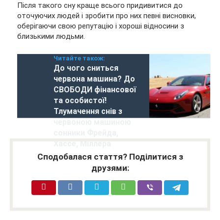
Після такого сну краще всього придивитися до
оточуючих людей і зробити про них певні висновки,
оберігаючи свою репутацію і хороші відносини з
близькими людьми.
Читайте також:
До чого сниться
червона машина? До
СВОБОДИ фінансової
та особистої!
Тлумачення снів з
червоною машиною
сонники Фрейда,
Хассе, Міллера
Сподобалася стаття? Поділитися з
друзями: