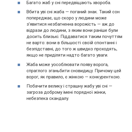
Багато жаб у сні передвіщають хвороба.
Вбита уві сні жаба — поганий знак. Такий сон
попереджає, що скоро у людини може
з’явитися незбагненна ворожість — аж до
відрази до людини, з яким вони раніше були
досить близькі. Піддаватися таким почуттям
не варто: вони в більшості своїй спонтанні і
безпідставні, до того ж швидко проходять,
якщо не приділяти надто багато уваги.
Жаба може уособлювати появу ворога,
спраглого зганьбити сновидицу. Причому цей
ворог, як правило, є жінкою — конкуренткою.
Побачити велику і страшну жабу уві сні —
загроза доброму імені порядної жінки,
небезпека скандалу.