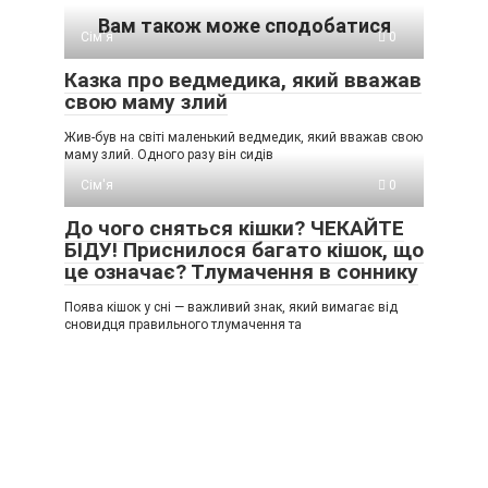
Вам також може сподобатися
Сім'я
0
Казка про ведмедика, який вважав
свою маму злий
Жив-був на світі маленький ведмедик, який вважав свою
маму злий. Одного разу він сидів
Сім'я
0
До чого сняться кішки? ЧЕКАЙТЕ
БІДУ! Приснилося багато кішок, що
це означає? Тлумачення в соннику
Поява кішок у сні — важливий знак, який вимагає від
сновидця правильного тлумачення та