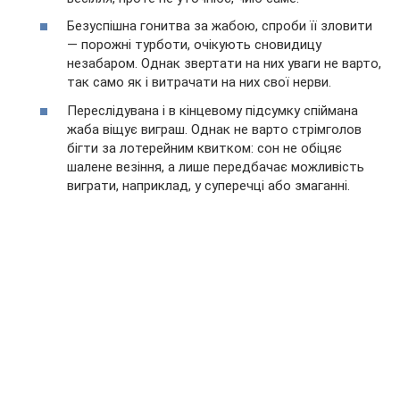
Безуспішна гонитва за жабою, спроби її зловити
— порожні турботи, очікують сновидицу
незабаром. Однак звертати на них уваги не варто,
так само як і витрачати на них свої нерви.
Переслідувана і в кінцевому підсумку спіймана
жаба віщує виграш. Однак не варто стрімголов
бігти за лотерейним квитком: сон не обіцяє
шалене везіння, а лише передбачає можливість
виграти, наприклад, у суперечці або змаганні.