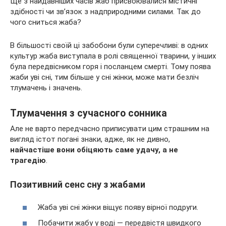
Ще з найдавніших часів жаб присвоювалися містичні
здібності чи зв’язок з надприродними силами. Так до
чого сниться жаба?
В більшості своїй ці забобони були суперечливі: в одних
культур жаба виступала в ролі священної тварини, у інших
була передвісником горя і посланцем
смерті. Тому поява
жаби уві сні, тим більше у сні жінки, може мати безліч
тлумачень і значень.
Тлумачення з сучасного сонника
Але не варто передчасно приписувати цим страшним на
вигляд істот погані знаки, адже, як не дивно,
найчастіше вони обіцяють саме удачу, а не
трагедію
.
Позитивний сенс сну з жабами
Жаба уві сні жінки віщує появу вірної подруги.
Побачити жабу у воді — передвістя швидкого