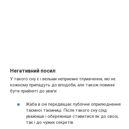
Негативний посил
У такого сну є і вельми неприємні тлумачення, які не
кожному припадуть до вподоби, але також повинні
бути прийняті до уваги:
Жаба в сні передвіщає публічне оприлюднення
таємної таємниці. Після такого сну слід
уважніше і обережніше ставитися як до своїх,
так і до чужих секретів.