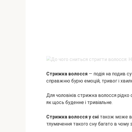
Стрижка волосся
— подія на подив су
справжню бурю емоцій, тривог і хвил
Для чоловіків стрижка волосся рідко
як щось буденне і
тривіальне.
Стрижка волосся у сні
також може ви
тлумачення такого сну багато в чому 