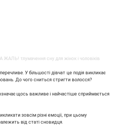
перечливе. У більшості дівчат це подія викликає
ювань. До чого сниться стригти волосся?
 означає щось важливе і найчастіше сприймається
кликати зовсім різні емоції, при цьому
залежить від статі сновидця.