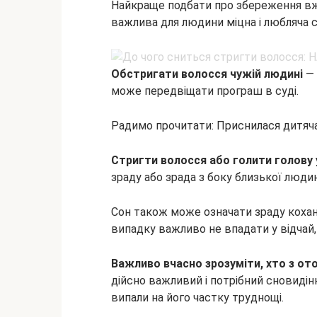
Найкраще подбати про збереження вже
важлива для людини міцна і любляча сі
Обстригати волосся чужій людині
— 
може передвіщати програш в суді.
Радимо прочитати: Приснилася дитяча
Стригти волосся або голити голову у
зраду або зрада з боку близької люди
Сон також може означати зраду кохано
випадку важливо не впадати у відчай, 
Важливо вчасно зрозуміти, хто з от
дійсно важливий і потрібний сновидін
випали на його частку труднощі.