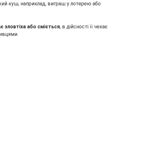
ий куш, наприклад, виграш у лотерею або
ає зловтіха або сміється
, в дійсності її чекає
ивцями.