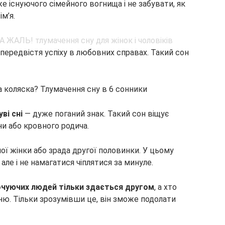
 існуючого сімейного вогнища і не забувати, як
м’я.
передвістя успіху в любовних справах. Такий сон
 коляска? Тлумачення сну в 6 сонники
ві сні
— дуже поганий знак. Такий сон віщує
ни або кровного родича.
ї жінки або зрада другої половинки. У цьому
але і не намагатися чіплятися за минуле.
очуючих людей тільки здається другом
, а хто
ню. Тільки зрозумівши це, він зможе подолати