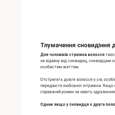
Тлумачення сновидіння 
Для чоловіків стрижка волосся
також
на відміну від сновидиц, сновидцам сл
особистим життям.
Отстригать довге волосся у сні, особ
передвістя любовної інтрижки. Якщо
справжній роман чи навіть одруження
Однак якщо у сновидця є друга пол