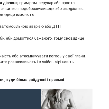
я дівчини
, приміром, перукар або просто
ї з’явиться недоброзичливець або заздрісник,
овидице власність.
з автомобільною аварією або ДТП
оби, аби домогтися бажаного, тому сновидице
ливість або втаємничувати когось у свої плани.
ити розважливість і в якійсь мірі навіть
ння, куди більш райдужні і приємні
.