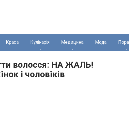
Краса
Кулінарія
Медицина
Мода
Пора
гти волосся: НА ЖАЛЬ!
нок і чоловіків