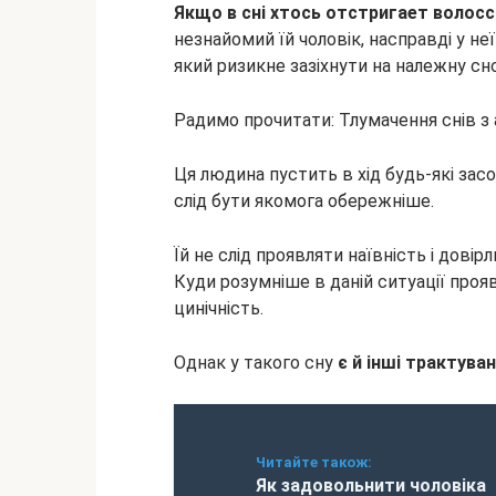
Якщо в сні хтось отстригает волосс
незнайомий їй чоловік, насправді у не
який ризикне зазіхнути на належну сн
Радимо прочитати: Тлумачення снів 
Ця людина пустить в хід будь-які зас
слід бути якомога обережніше.
Їй не слід проявляти наївність і довір
Куди розумніше в даній ситуації прояв
цинічність.
Однак у такого сну
є й інші трактува
Читайте також:
Як задовольнити чоловіка