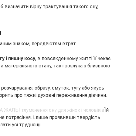
б визначити вірну трактування такого сну,
и
ганим знаком, передвістям втрат.
гу і пишну косу
, в повсякденному житті її чекає
а матеріального стану, так і розлука з близькою
 розчарування, образу, смуток, тугу або якусь
орить про тяжкі духовні переживання дівчини.
Їй
 потрясіння, і, лише проявивши твердість
олати усі труднощі.