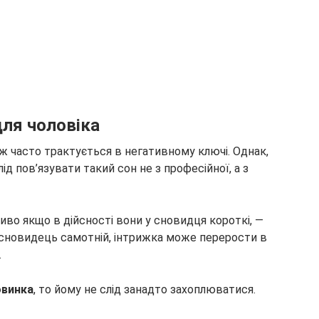
для чоловіка
 часто трактується в негативному ключі. Однак,
ід пов’язувати такий сон не з професійної, а з
ливо якщо в дійсності вони у сновидця короткі, —
 сновидець самотній, інтрижка може перерости в
.
овинка
, то йому не слід занадто захоплюватися.