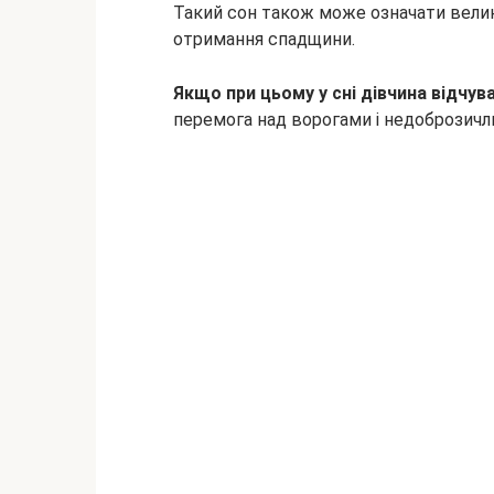
Такий сон також може означати велик
отримання спадщини.
Якщо при цьому у сні дівчина відчув
перемога над ворогами і недоброзичл