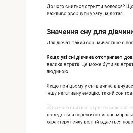
До чого сниться стригти волосся? Що
важливо звернути увагу на деталі.
Значення сну для дівчин
Для дівчат такий сон найчастіше є по
Якщо уві сні дівчина отстригает дов
велика втрата. Це може бути як втрат
людиною.
Якщо при цьому у сні дівчина відчуває
іншу негативну емоцію, такий сон гов
доведеться пережити сильне моральне
характеру і силу волі, їй вдасться под