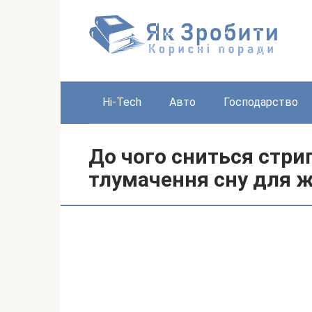
Перейти
до
вмісту
Hi-Tech
Авто
Господарство
До чого сниться стри
тлумачення сну для жі