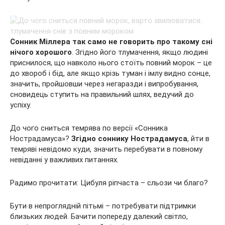
Сонник Міллера так само не говорить про такому сні
нічого хорошого
. Згідно його тлумачення, якщо людині
приснилося, що навколо нього стоїть повний морок – це
до хвороб і бід, але якщо крізь туман і імлу видно сонце,
значить, пройшовши через негаразди і випробування,
сновидець ступить на правильний шлях, ведучий до
успіху.
До чого сниться темрява по версії «Сонника
Нострадамуса»?
Згідно соннику Нострадамуса
, йти в
темряві невідомо куди, значить перебувати в повному
невіданні у важливих питаннях.
Радимо прочитати: Цибуля ріпчаста – сльози чи благо?
Бути в непроглядній пітьмі – потребувати підтримки
близьких людей. Бачити попереду далекий світло,