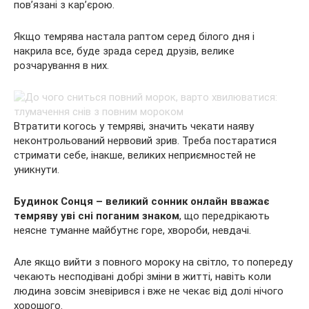
пов’язані з кар’єрою.
Якщо темрява настала раптом серед білого дня і
накрила все, буде зрада серед друзів, велике
розчарування в них.
Втратити когось у темряві, значить чекати наяву
неконтрольований нервовий зрив. Треба постаратися
стримати себе, інакше, великих неприємностей не
уникнути.
Будинок Сонця – великий сонник онлайн вважає
темряву уві сні поганим знаком
, що передрікають
неясне туманне майбутнє горе, хвороби, невдачі.
Але якщо вийти з повного мороку на світло, то попереду
чекають несподівані добрі зміни в житті, навіть коли
людина зовсім зневірився і вже не чекає від долі нічого
хорошого.