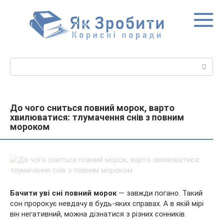
Перейти
до
вмісту
Пошук:
До чого сниться повний морок, варто
хвилюватися: тлумачення снів з повним
мороком
Бачити уві сні повний морок
— завжди погано. Такий
сон пророкує невдачу в будь-яких справах. А в якій мірі
він негативний, можна дізнатися з різних сонників.