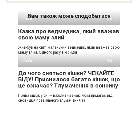
Вам також може сподобатися
Сім'я
0
Казка про ведмедика, який вважав
свою маму злий
Жив-був на світі маленький ведмедик, який вважав свою
маму злий. Одного разу він сидів
Сім'я
0
До чого сняться кішки? ЧЕКАЙТЕ
БІДУ! Приснилося багато кішок, що
це означає? Тлумачення в соннику
Поява кішок у сні — важливий знак, який вимагає від
сновидця правильного тлумачення та