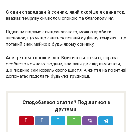
Є один стародавній сонник, який скоріше як виняток
,
вважає темряву символом спокою та благополуччя.
Підвівши підсумок вищесказаного, можна зробити
висновок, що якщо сниться повний суцільну темряву – це
поганий знак майже в будь-якому соннику.
Але це всього лише сон
. Вірити в нього чи ні, справа
особисто кожного людини, але завжди слід пам’ятати,
що людина сам коваль свого щастя. А життя на позитиві
допомагає подолати будь-які труднощі.
Сподобалася стаття? Поділитися з
друзями: