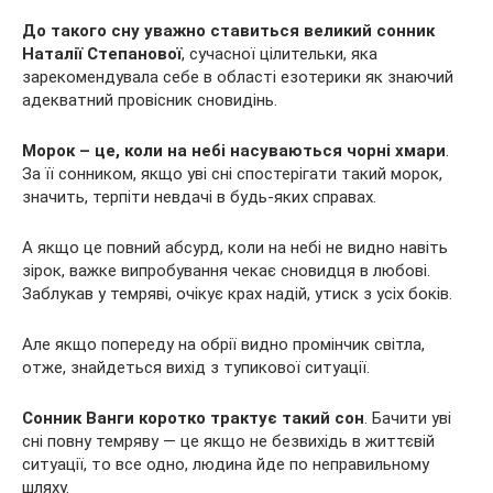
До такого сну уважно ставиться великий сонник
Наталії Степанової
, сучасної цілительки, яка
зарекомендувала
себе в області езотерики як знаючий
адекватний провісник сновидінь.
Морок – це, коли на небі насуваються чорні хмари
.
За її сонником, якщо уві сні спостерігати такий морок,
значить, терпіти невдачі в будь-яких справах.
А якщо це повний абсурд, коли на небі не видно навіть
зірок, важке випробування чекає сновидця в любові.
Заблукав у темряві, очікує крах надій, утиск з усіх боків.
Але якщо попереду на обрії видно промінчик світла,
отже, знайдеться вихід з тупикової ситуації.
Сонник Ванги коротко трактує такий сон
. Бачити уві
сні повну темряву — це якщо не безвихідь в життєвій
ситуації, то все одно, людина йде по неправильному
шляху.