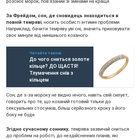
розсіює морок, пов’язаний зі змінами на краще.
За Фрейдом, сон, де сновидець знаходиться в
повній темряві
, носить особисті інтимні проблеми.
Наприклад, бачити темряву уві сні, значить приховувати
своє минуле від нинішнього коханого.
Читайте також:
До чого сниться золоте
кільце? ДО ЩАСТЯ!
Тлумачення снів з
кільцем
Сон, де з-за мороку не видно нічого, навіть свій силует,
говорить про те, що коханий готовий тільки до
сексуальних стосунків, більш серйозного кроку з його
боку не буде.
Згідно сучасному соннику
, темрява зазвичай сниться
до проблем на роботі, до нездійсненних планів, які