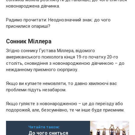
новонароджена дівчинка.
Радимо прочитати: Неоднозначний знак: до чого
приснилися опариші?
Сонник Міллера
Згідно соннику Густава Міллера, відомого
американського психолога кінця 19-го початку 20-го
століть, сновидіння з новонародженою дівчинкою – до
нежданному приємного сюрпризу.
Якщо ви купаете немовляти, то давно хвилюючі вас
проблеми підуть незабаром.
Якщо гуляєте з новонародженою – це до переїзду або
подорожей, але, безсумнівно, те чи інше буде приємним.
Читайте також:
До чого сниться