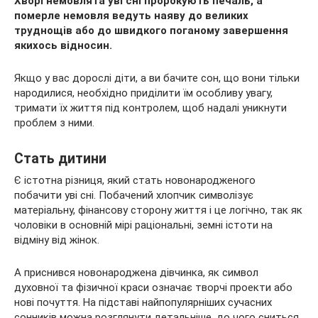
Хворі немовлята уві сні пророкують печаль, а
померле немовля ведуть наяву до великих
труднощів або до швидкого поганому завершення
якихось відносин.
Якщо у вас дорослі діти, а ви бачите сон, що вони тільки
народилися, необхідно приділити їм особливу увагу,
тримати їх життя під контролем, щоб надалі уникнути
проблем з ними.
Стать дитини
Є істотна різниця, який стать новонародженого
побачити уві сні. Побачений хлопчик символізує
матеріальну, фінансову сторону життя і це логічно, так як
чоловіки в основній мірі раціональні, земні істоти на
відміну від жінок.
А приснився новонароджена дівчинка, як символ
духовної та фізичної краси означає творчі проекти або
нові почуття. На підставі найпопулярніших сучасних
сонників можна розглянути детальніше, до чого сниться