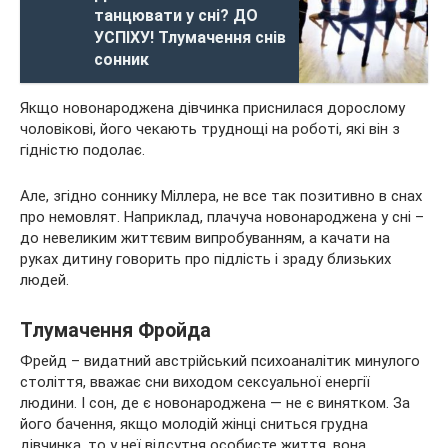
танцювати у сні? ДО
УСПІХУ! Тлумачення снів
сонник
Якщо новонароджена дівчинка приснилася дорослому
чоловікові, його чекають труднощі на роботі, які він з
гідністю подолає.
Але, згідно соннику Міллера, не все так позитивно в снах
про немовлят. Наприклад, плачуча новонароджена у сні –
до невеликим життєвим випробуванням, а качати на
руках дитину говорить про підлість і зраду близьких
людей.
Тлумачення Фройда
Фрейд – видатний австрійський психоаналітик минулого
століття, вважає сни виходом сексуальної енергії
людини. І сон, де є новонароджена — не є винятком. За
його бачення, якщо молодій жінці сниться грудна
дівчинка, то у неї відсутня особисте життя, вона