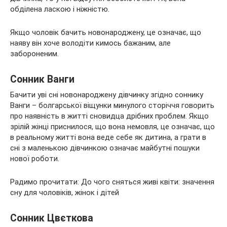
обділена ласкою і ніжністю.
Якщо чоловік бачить новонароджену, це означає, що
наяву він хоче володіти кимось бажаним, але
забороненим.
Сонник Ванги
Бачити уві сні новонароджену дівчинку згідно соннику
Ванги – болгарської віщунки минулого сторіччя говорить
про наявність в житті сновидца дрібних проблем. Якщо
зрілій жінці приснилося, що вона немовля, це означає, що
в реальному житті вона веде себе як дитина, а грати в
сні з маленькою дівчинкою означає майбутні пошуки
нової роботи.
Радимо прочитати: До чого сняться живі квіти: значення
сну для чоловіків, жінок і дітей
Сонник Цвєткова