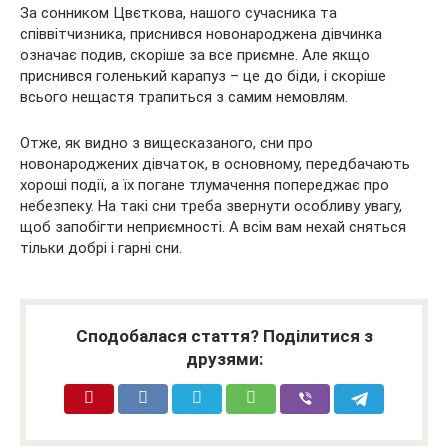
За сонником Цвєткова, нашого сучасника та
співвітчизника, приснився новонароджена дівчинка
означає подив, скоріше за все приємне. Але якщо
приснився голенький карапуз – це до біди, і скоріше
всього нещастя трапиться з самим немовлям.
Отже, як видно з вищесказаного, сни про
новонароджених дівчаток, в основному, передбачають
хороші події, а їх погане тлумачення попереджає про
небезпеку. На такі сни треба звернути особливу увагу,
щоб запобігти неприємності. А всім вам нехай сняться
тільки добрі і гарні сни.
Сподобалася стаття? Поділитися з
друзями: