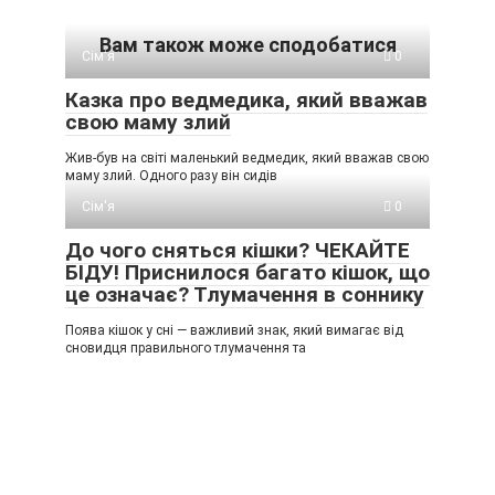
Вам також може сподобатися
Сім'я
0
Казка про ведмедика, який вважав
свою маму злий
Жив-був на світі маленький ведмедик, який вважав свою
маму злий. Одного разу він сидів
Сім'я
0
До чого сняться кішки? ЧЕКАЙТЕ
БІДУ! Приснилося багато кішок, що
це означає? Тлумачення в соннику
Поява кішок у сні — важливий знак, який вимагає від
сновидця правильного тлумачення та