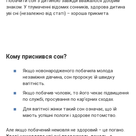
Побачити сон з дитиною завжди вважалося добрим
знаком. У тлумаченні відомих сонників, здорова дитина
уві сні (незалежно від статі) – хороша прикмета.
Кому приснився сон?
Якщо новонародженого побачила молода
незаміжня дівчина, сон пророкує їй швидку
вагітність.
Якщо побачив чоловік, то його чекає підвищення
по службі, просування по кар’єрних сходах.
Для вагітної жінки такий сон означає, що їй
мають успішні пологи і здорове потомство.
Але якщо побачений немовля не здоровий – це погано.