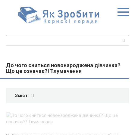
Перейти
до
вмісту
Пошук:
До чого сниться новонароджена дівчинка?
Що це означає?! Тлумачення
Зміст