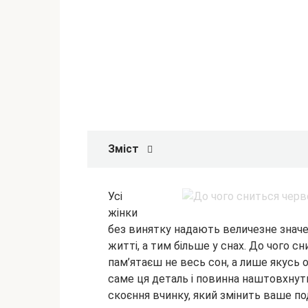
Зміст
Усі
жінки
без винятку надають величезне значен
житті, а тим більше у снах. До чого 
пам’ятаєш не весь сон, а лише якусь
саме ця деталь і
повинна наштовхнути
скоєння вчинку, який змінить ваше п