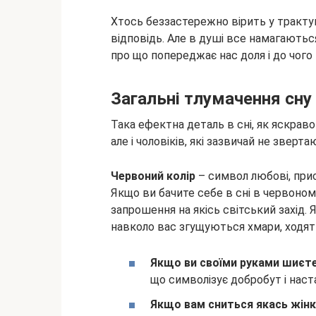
Хтось беззастережно вірить у трактув
відповідь. Але в душі все намагаються
про що попереджає нас доля і до чого
Загальні тлумачення сну
Така ефектна деталь в сні, як яскраво
але і чоловіків, які зазвичай не зверт
Червоний колір
– символ любові, прис
Якщо ви бачите себе в сні в червоному
запрошення на якісь світський захід. 
навколо вас згущуються хмари, ходять
Якщо ви своїми руками шиєте
що символізує добробут і наста
Якщо вам сниться якась жінк