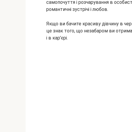
самопочуття і розчарування в особист
романтичні зустрічі і любов.
Якщо ви бачите красиву дівчину в черв
це знак того, що незабаром ви отрима
і в кар’єрі.