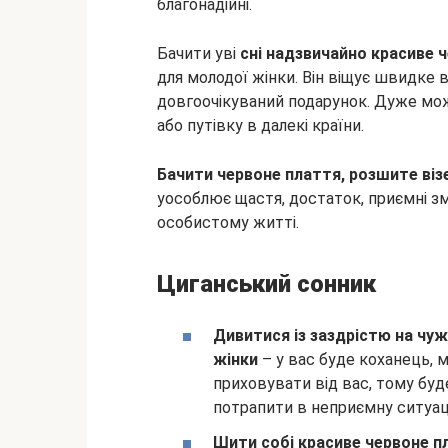
благонадійні.
Бачити уві
сні надзвичайно красиве 
для молодої жінки. Він віщує швидке 
довгоочікуваний подарунок. Дуже мо
або путівку в далекі країни.
Бачити червоне плаття, розшите віз
уособлює щастя, достаток, приємні з
особистому житті.
Циганський сонник
Дивитися із заздрістю на чуж
жінки
– у вас буде коханець, м
приховувати від вас, тому бу
потрапити в неприємну ситуац
Шити собі красиве червоне п