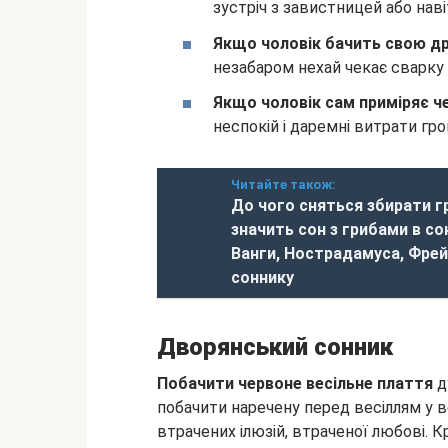
зустріч з завистницей або нав
Якщо чоловік бачить свою др
незабаром нехай чекає сварку 
Якщо чоловік сам приміряє ч
неспокій і даремні витрати гр
Читайте також:
До чого сняться збирати гр
значить сон з грибами в со
Ванги, Нострадамуса, Фрей
соннику
Дворянський сонник
Побачити червоне весільне плаття
д
побачити наречену перед весіллям у в
втрачених ілюзій, втраченої любові. К