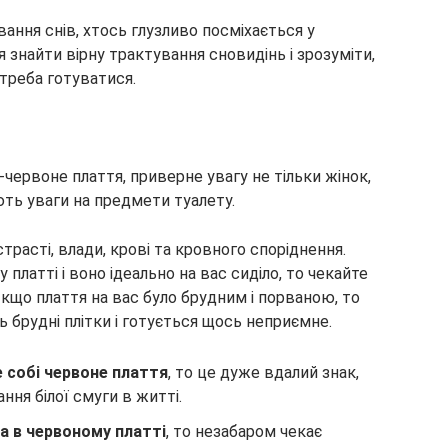
ання снів, хтось глузливо посміхається у
 знайти вірну трактування сновидінь і зрозуміти,
 треба готуватися.
-червоне плаття, приверне увагу не тільки жінок,
ають уваги на предмети туалету.
трасті, влади, крові та кровного споріднення.
 платті і воно ідеально на вас сиділо, то чекайте
Якщо плаття на вас було брудним і порваною, то
 брудні плітки і готується щось неприємне.
 собі червоне плаття
, то це дуже вдалий знак,
ння білої смуги в житті.
а в червоному платті
, то незабаром чекає