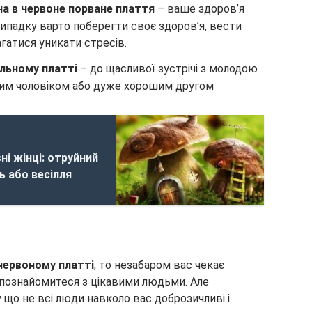
на в червоне порване плаття
– ваше здоров’я
ипадку варто поберегти своє здоров’я, вести
гатися уникати стресів.
ільному платті
– до щасливої зустрічі з молодою
им чоловіком або дуже хорошим другом
ні жінці: отруйний
ть або весілля
 червоному платті
, то незабаром вас чекає
е познайомитеся з цікавими людьми. Але
що не всі люди навколо вас доброзичливі і