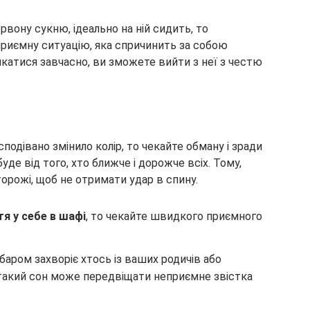
рвону сукню, ідеально на ній сидить, то
риємну ситуацію, яка спричинить за собою
 лякатися завчасно, ви зможете вийти з неї з честю
подівано змінило колір, то чекайте обману і зради
де від того, хто ближче і дорожче всіх. Тому,
орожі, щоб не отримати удар в спину.
я у себе в шафі
, то чекайте швидкого приємного
абаром захворіє хтось із ваших родичів або
 такий сон може передвіщати неприємне звістка