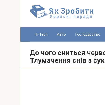
Перейти
до
вмісту
Hi-Tech
Авто
Господарство
До чого сниться черв
Тлумачення снів з су