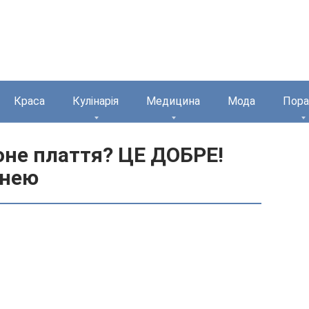
Краса
Кулінарія
Медицина
Мода
Пора
оне плаття? ЦЕ ДОБРЕ!
кнею