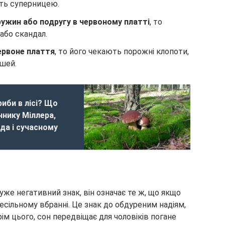
іть суперницею.
ужин або подругу в червоному платті
, то
або скандал.
ервоне плаття
, то його чекають порожні клопоти,
ошей.
иби в лісі? Що
ннику Міллера,
да і сучасному
уже негативний знак, він означає те ж, що якщо
есільному вбранні. Це знак до обдуреним надіям,
рім цього, сон передвіщає для чоловіків погане