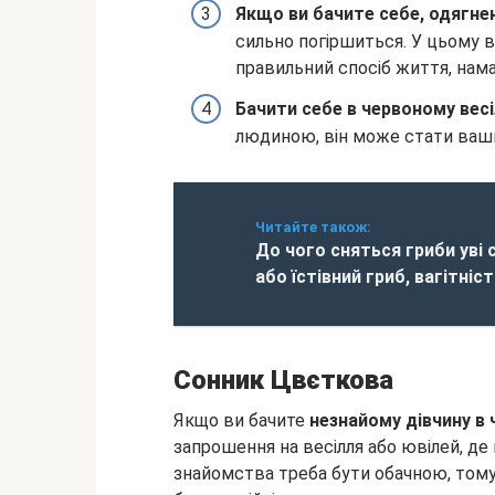
Якщо ви бачите себе, одягне
сильно погіршиться. У цьому в
правильний спосіб життя, нама
Бачити себе в червоному вес
людиною, він може стати ваш
Читайте також:
До чого сняться гриби уві с
або їстівний гриб, вагітніс
Сонник Цвєткова
Якщо ви бачите
незнайому дівчину в
запрошення на весілля або ювілей, д
знайомства треба бути обачною, тому 