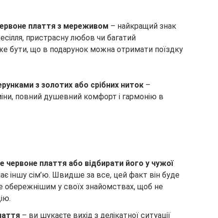
червоне плаття з мереживом
– найкращий знак
весілля, пристрасну любов чи багатий
же бути, що в подарунок можна отримати поїздку
ерунками з золотих або срібних ниток
–
міни, повний душевний комфорт і гармонію в
е червоне плаття або відбирати його у чужої
ає іншу сім’ю. Швидше за все, цей факт він буде
де обережнішим у своїх знайомствах, щоб не
ію.
лаття
– ви шукаєте вихід з делікатної ситуації