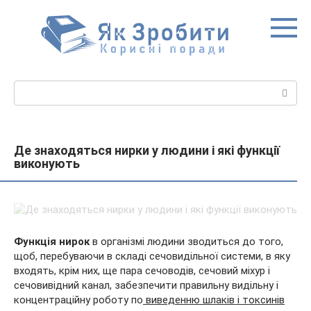
Перейти
до
вмісту
Пошук:
Де знаходяться нирки у людини і які функції
виконують
Функція нирок
в організмі людини зводиться до того,
щоб, перебуваючи в складі сечовидільної системи, в яку
входять, крім них, ще пара сечоводів, сечовий міхур і
сечовивідний канал, забезпечити правильну видільну і
концентраційну роботу по
виведенню шлаків і токсинів