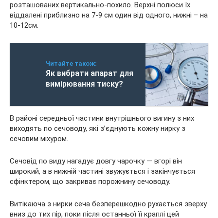
розташованих вертикально-похило. Верхні полюси їх
віддалені приблизно на 7-9 см один від одного, нижні – на
10-12см.
Читайте також:
Як вибрати апарат для
вимірювання тиску?
В районі середньої частини внутрішнього вигину з них
виходять по сечоводу, які з’єднують кожну нирку з
сечовим міхуром.
Сечовід по виду нагадує довгу чарочку — вгорі він
широкий, а в нижній частині звужується і закінчується
сфінктером, що закриває порожнину сечоводу.
Витікаюча з нирки сеча безперешкодно рухається зверху
вниз до тих пір, поки після останньої її краплі цей