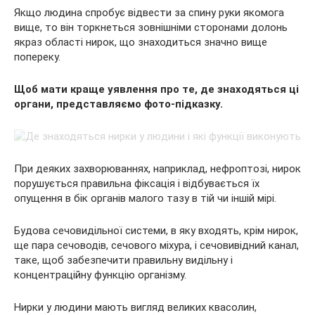
Якщо людина спробує відвести за спину руки якомога
вище, то він торкнеться зовнішніми сторонами долонь
якраз області нирок, що знаходиться значно вище
попереку.
Щоб мати краще уявлення про те, де знаходяться ці
органи, представляємо фото-підказку.
При деяких захворюваннях, наприклад, нефроптозі, нирок
порушується правильна фіксація і відбувається їх
опущення в бік органів малого тазу в тій чи іншій мірі.
Будова сечовидільної системи, в яку входять, крім нирок,
ще пара сечоводів, сечового міхура, і сечовивідний канал,
таке, щоб забезпечити правильну видільну і
концентраційну функцію організму.
Нирки у людини мають вигляд великих квасолин,