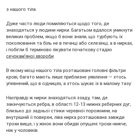
з нашого тіла.
Дуже часто люди помиляються щодо того, де
знаходяться у людини нирки. Багатьом вдалося уникнути
великих проблем, якщо б вони знали, що турбують їх
поколювання та біль не в печінці або селезінці, а в нирках,
і побігли б терміново лікувати початкову стадію
сечокам’яної хвороби
В якому місці нашого тіла розташовані головні фільтри
крові, багато мають лише приблизне уявлення — хтось
упевнений, що в сідницях, а хтось шукає їх в малому тазу
Насправді ж нирки знаходяться ззаду, там, де
закінчуються ребра, в області 12-13 нижніх реберних дуг,
близько до задньої стінки черевної порожнини, на
внутрішній її поверхні, ліва нирка розташована завжди
трохи вище, і у жінок вони обидві опущені трохи нижче,
ніж у чоловіків.