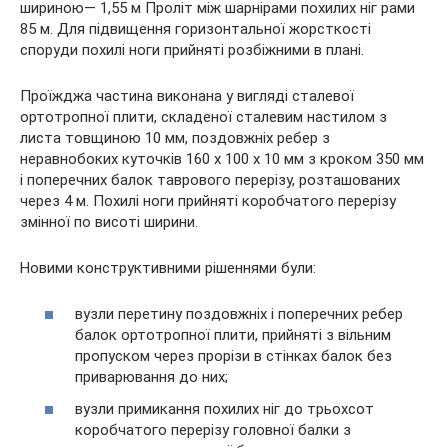
шириною— 1,55 м Проліт між шарнірами похилих ніг рами
85 м. Для підвищення горизонтальної жорсткості
споруди похилі ноги прийняті розбіжними в плані.
Проїжджа частина виконана у вигляді сталевої
ортотропної плити, складеної сталевим настилом з
листа товщиною 10 мм, поздовжніх ребер з
неравнобоких куточків 160 х 100 х 10 мм з кроком 350 мм
і поперечних балок таврового перерізу, розташованих
через 4 м. Похилі ноги прийняті коробчатого перерізу
змінної по висоті ширини.
Новими конструктивними рішеннями були:
вузли перетину поздовжніх і поперечних ребер
балок ортотропної плити, прийняті з вільним
пропуском через прорізи в стінках балок без
приварювання до них;
вузли примикання похилих ніг до трьохсот
коробчатого перерізу головної балки з