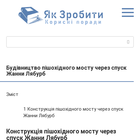
Перейти
до
вмісту
Пошук:
Будівництво пішохідного мосту через спуск
Жанни Лябурб
Зміст
1 Конструкція пішохідного мосту через спуск
Жанни Лябурб
Конструкція пішохідного мосту через
спуск Жанни Лябурб