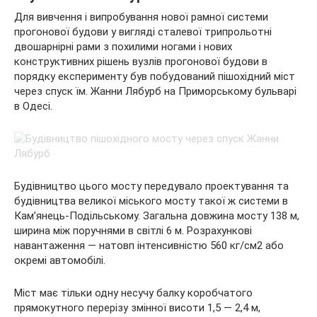
Для вивчення і випробування нової рамної системи
прогонової будови у вигляді сталевої трипрольотні
двошарнірні рами з похилими ногами і нових
конструктивних рішень вузлів прогонової будови в
порядку експерименту був побудований пішохідний міст
через спуск їм. Жанни Лябурб на Приморському бульварі
в Одесі.
Будівництво цього мосту передувало проектування та
будівництва великої міського мосту такої ж системи в
Кам’янець-Подільському. Загальна довжина мосту 138 м,
ширина між поручнями в світлі 6 м. Розрахункові
навантаження — натовп інтенсивністю 560 кг/см2 або
окремі автомобілі.
Міст має тільки одну несучу балку коробчатого
прямокутного перерізу змінної висоти 1,5 — 2,4 м,