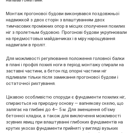
Монтаж прогонової будови виконувався поздовжньої
надвижкой з двох сторін з влаштуванням двох
тимчасових проміжних опор в місцях сполучення похилих
ніг з пролетным будовою. Прогонові будови укрупнювали
на предмостовых майданчиках і в міру нарощування
надвигали в проліт.
Для можливості регулювання положення головної балки
в плані і профілі похилі ноги в період монтажу спирали на
заставні частини, а бетон під опорні частини ніг
підливали тільки після замикання прогонової будови і
остаточної рихтування.
Цікавою особливістю споруди є фундаменти похилих ніг,
спираються на природну основу — вапнякову скелю, що
залягає на глибині до 4— 5 м. Для зменшення об’єму
бетонної кладки, а також для виключення можливості
зсувних явищ при влаштуванні глибоких фундаментів на
крутих укосах фундаменти прийняті у вигляді вузьких