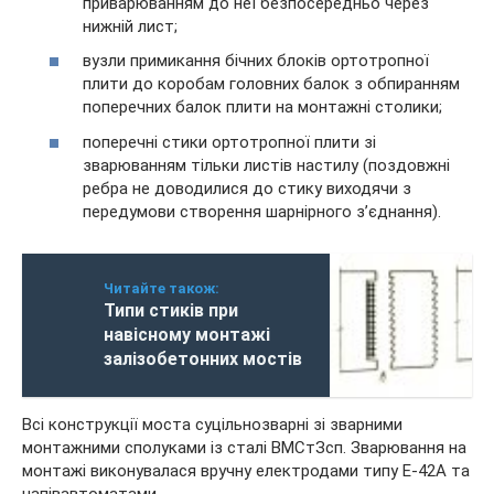
приварюванням до неї безпосередньо через
нижній лист;
вузли примикання бічних блоків ортотропної
плити до коробам головних балок з обпиранням
поперечних балок плити на монтажні столики;
поперечні стики ортотропної плити зі
зварюванням тільки листів настилу (поздовжні
ребра не доводилися до стику виходячи з
передумови створення шарнірного з’єднання).
Читайте також:
Типи стиків при
навісному монтажі
залізобетонних мостів
Всі конструкції моста суцільнозварні зі зварними
монтажними сполуками із сталі ВМСтЗсп. Зварювання на
монтажі виконувалася вручну електродами типу Е-42А та
напівавтоматами.