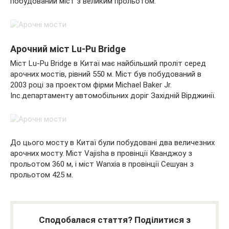
побудований міст з великим прольотом.
Арочний міст Lu-Pu Bridge
Міст Lu-Pu Bridge в Китаї має найбільший проліт серед
арочних мостів, рівний 550 м. Міст був побудований в
2003 році за проектом фірми Michael Baker Jr.
Inc.департаменту автомобільних доріг Західній Вірджинії.
До цього мосту в Китаї були побудовані два величезних
арочних мосту. Міст Vajisha в провінції Кванджоу з
прольотом 360 м, і міст Wanxia в провінції Сешуан з
прольотом 425 м.
Сподобалася стаття? Поділитися з