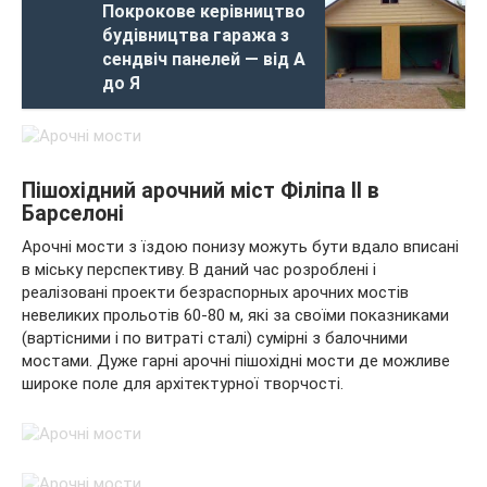
Покрокове керівництво
будівництва гаража з
сендвіч панелей — від А
до Я
Пішохідний арочний міст Філіпа II в
Барселоні
Арочні мости з їздою понизу можуть бути вдало вписані
в міську перспективу. В даний час розроблені і
реалізовані проекти безраспорных арочних мостів
невеликих прольотів 60-80 м, які за своїми показниками
(вартісними і по витраті сталі) сумірні з балочними
мостами. Дуже гарні арочні пішохідні мости де можливе
широке поле для архітектурної творчості.