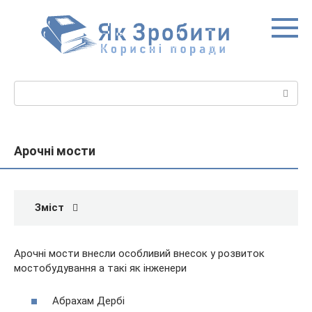
Перейти
до
вмісту
Пошук:
Арочні мости
Зміст
Арочні мости внесли особливий внесок у розвиток
мостобудування а такі як інженери
Абрахам Дербі