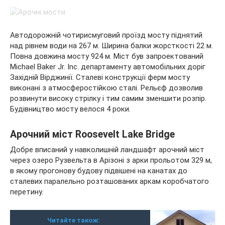
Автодорожній чотирисмуговий проїзд мосту піднятий
над рівнем води на 267 м. Ширина балки жорсткості 22 м.
Повна довжина мосту 924 м. Міст був запроектований
Michael Baker Jr. Inc. департаменту автомобільних доріг
Західній Вірджинії. Сталеві конструкції ферм мосту
виконані з атмосферостійкою сталі. Рельєф дозволив
розвинути високу стрілку і тим самим зменшити розпір.
Будівництво мосту велося 4 роки.
Арочний міст Roosevelt Lake Bridge
Добре вписаний у навколишній ландшафт арочний міст
через озеро Рузвельта в Арізоні з арки прольотом 329 м,
в якому прогонову будову підвішені на канатах до
сталевих паралельно розташованих аркам коробчатого
перетину.
Читайте також: