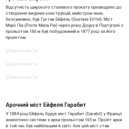
Відсутність широкого сталевого прокату призводило до
створення ажурних конструкцій, майстром яких,
безсумнівно, був Густав Ейфель (Gustave Eiffel). Міст
Марії Піа (Ponte Maria Pia) через річку Доуру в Португалії з
прольотом 160 м був побудований в 1877 році за його
проектом.
Арочний міст Ейфеля Гарабит
У 1884 році Ейфель будує міст Гарабит (Garabit) у Франції
аналогічної системи з арки прольотом 165 м. Проліт арки
в той час був найбільшим в світі. Але цей міст став