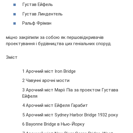
Густав Ейфель
Густав Линдентель
Ральф Фріман
міцно закріпили за собою як першовідкривачів
проектування і будівництва цих геніальних споруд.
Зміст
1 Арочний
міст Iron Bridge
2 Чавунні арочні мости
3 Арочний міст Марії Піа за проектом Густава
Ейфеля
4 Арочний міст Ейфеля Гарабит
5 Арочний міст Sydney Harbor Bridge 1932 року
6 Bayonne Bridge в Нью-Йорку