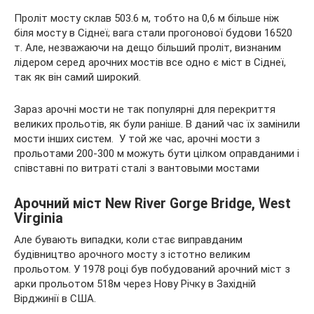
Проліт мосту склав 503.6 м, тобто на 0,6 м більше ніж
біля мосту в Сіднеї; вага стали прогонової будови 16520
т. Але, незважаючи на дещо більший проліт, визнаним
лідером серед арочних мостів все одно є міст в Сіднеї,
так як він самий широкий.
Зараз арочні мости не так популярні для перекриття
великих прольотів, як були раніше. В даний час їх замінили
мости інших систем.
У той же час, арочні мости з
прольотами 200-300 м можуть бути цілком оправданими і
співставні по витраті сталі з вантовыми мостами
Арочний міст New River Gorge Bridge, West
Virginia
Але бувають випадки, коли стає виправданим
будівництво арочного мосту з істотно великим
прольотом. У 1978 році був побудований арочний міст з
арки прольотом 518м через Нову Річку в Західній
Вірджинії в США.