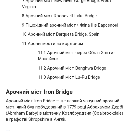
7 Арочний міст New River Gorge Bridge, West
Virginia
8 Арочний міст Roosevelt Lake Bridge
9 Пішохідний арочний міст Філіпа II в Барселоні
10 Арочний міст Barqueta Bridge, Spain
11 Арочні мости за кордоном
11.1 Арочний міст через Обь в Ханти-
Мансійськ
11.2 Арочний міст Banghwa Bridge
11.3 Арочний міст Lu-Pu Bridge
Арочний міст Iron Bridge
Арочний міст Iron Bridge — це перший чавунний арочний
міст, який був побудований в 1779 році Абрахамом Дербі
(Abraham Darby) в містечку Коэлбрукдэил (Coalbrookdale)
в графстві Shropshire в Англії.