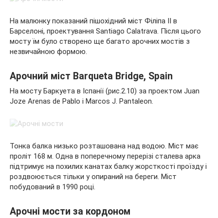
На малюнку показаний пішохідний міст Філіпа II в
Барселоні, проектування Santiago Calatrava. Після цього
мосту їм було створено ще багато арочних мостів з
незвичайною формою.
Арочний міст Barqueta Bridge, Spain
На мосту Баркуета в Іспанії (рис.2.10) за проектом Juan
Joze Arenas de Pablo і Marcos J. Pantaleon.
Тонка балка низько розташована над водою. Міст має
проліт 168 м. Одна в поперечному перерізі сталева арка
підтримує на похилих канатах балку жорсткості проїзду і
роздвоюється тільки у опираний на береги. Міст
побудований в 1990 році.
Арочні мости за кордоном