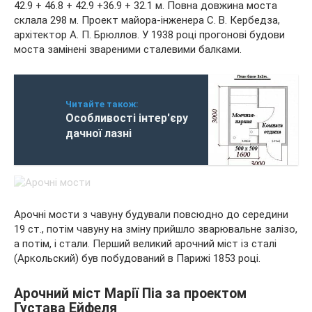
42.9 + 46.8 + 42.9 +36.9 + 32.1 м. Повна довжина моста
склала 298 м. Проект майора-інженера С. В. Кербедза,
архітектор А. П. Брюллов. У 1938 році прогонові будови
моста замінені звареними сталевими балками.
Читайте також:
Особливості інтер'єру
дачної лазні
Арочні мости з чавуну будували повсюдно до середини
19 ст., потім чавуну на зміну прийшло зварювальне залізо,
а потім, і стали. Перший великий арочний міст із сталі
(Аркольский) був побудований в Парижі 1853 році.
Арочний міст Марії Піа за проектом
Густава Ейфеля