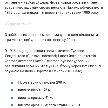
останнім у кар’єрі Ейфеля. Через кілька років він стане
всесвітньо відомим своєю вежею в Парижі,побудованої в
1899 році до відкриття всесвітньої виставки 1900 року.
З найбільших арочних мостів минулого слід відзначити
три мости, побудованих на початку 20 ст.
В 1916 році під керівництвом інженера Густава
Линдентела (Gustav Lindenthel) і двох його асистентів
Othmar Ammann і David Steinman був побудований
залізничний арочний міст у Нью-Йорку через Іст Рівер, зі
звучною назвою «Ворота в Пекло» (Hell Gate).
Проліт арки становив 298 м;
висота пілонів 76 м;
висота проїзду 41 м;
висота арки 93 м; вага стали 39200 т.