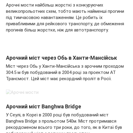
Арочні мости найбільш жорсткі з конкуруючих
великопрольотних схем, тобто мають найменші прогини
під тимчасовою навантаженням. Це робить їх
привабливими для рейкового транспорту, де обмеження
прогинів більш жорстке, ніж для автотранспорту.
Арочний міст через Обь в Ханти-Мансійськ
Міст через Обь у Ханти-Мансійська з арочним проходом
304.5 м був побудований в 2004 році за проектом АТ
Трансмост. Цей міст має рекордний проліт в Росії.
Арочний міст Banghwa Bridge
У Сеулі, в Кореї в 2000 році був побудований міст
Banghwa Bridge з прольотом 540м. Міст протримався
рекордсменом всього три роки, до того, як в Китаї був