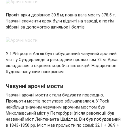
Проліт арки дорівнює 30.5 м; повна вага мосту 378.5 т.
Чавунні елементи арок були відлиті на заводі, а потім
зібрані за допомогою шпильок і болтів.
У 1796 році в Англії був побудований чавунний арочний
міст у Сундерленде з рекордним прольотом 72 м. Арка
складалася з окремих коробчатих секцій. Надарочное
будова чавунним наскрізним.
Чавунні арочні мости
Чавунні арочні мости стали будувати повсюдно.
Прольоти мостів поступово збільшувалися. У Росії
найбільш значним чавунним арочним мостом був
Миколаївський міст у Петербурзі (після революції був
названий міст Лейтенанта Шмідта). Він був побудований
в 1843-1850 рр. Міст мав прольоти по схемі: 32.1 + 36.9 +